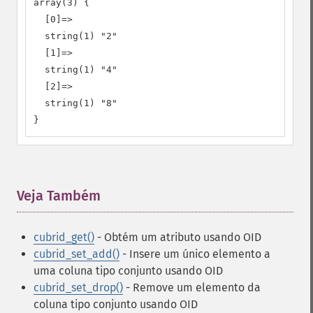
array(3) {

  [0]=>

  string(1) "2"

  [1]=>

  string(1) "4"

  [2]=>

  string(1) "8"

}
Veja Também
¶
cubrid_get()
- Obtém um atributo usando OID
cubrid_set_add()
- Insere um único elemento a
uma coluna tipo conjunto usando OID
cubrid_set_drop()
- Remove um elemento da
coluna tipo conjunto usando OID