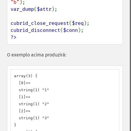
"b"
var_dump
(
$attr
);

cubrid_close_request
(
$req
cubrid_disconnect
(
$conn
?>
O exemplo acima produzirá:
array(3) {

  [0]=>

  string(1) "1"

  [1]=>

  string(1) "2"

  [2]=>

  string(1) "3"

}
