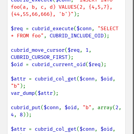
foo(a, b, c, d) VALUES(2, {4,5,7}, 
{44,55,66,666}, 'b')"
);

$req 
= 
cubrid_execute
(
$conn
, 
"SELECT 
* FROM foo"
, 
CUBRID_INCLUDE_OID
);

cubrid_move_cursor
(
$req
, 
1
, 
CUBRID_CURSOR_FIRST
$oid 
= 
cubrid_current_oid
(
$req
);

$attr 
= 
cubrid_col_get
(
$conn
, 
$oid
, 
"b"
var_dump
(
$attr
);

cubrid_put
(
$conn
, 
$oid
, 
"b"
, array(
2
, 
4
, 
8
));

$attr 
= 
cubrid_col_get
(
$conn
, 
$oid
, 