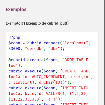
Exemplos
¶
Exemplo #1 Exemplo de
cubrid_put()
<?php

$conn 
= 
cubrid_connect
(
"localhost"
, 
33000
, 
"demodb"
, 
"dba"
);

@
cubrid_execute
(
$conn
, 
"DROP TABLE 
foo"
cubrid_execute
(
$conn
, 
"CREATE TABLE 
foo(a int AUTO_INCREMENT, b set(int), 
c list(int), d char(10))"
cubrid_execute
(
$conn
, 
"INSERT INTO 
foo(a, b, c, d) VALUES(1, {1,2,3}, 
{11,22,33,333}, 'a')"
cubrid_execute
(
$conn
, 
"INSERT INTO 