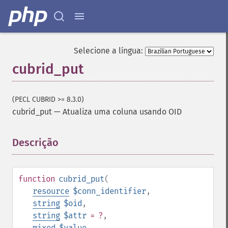
Selecione a língua:
cubrid_put
(PECL CUBRID >= 8.3.0)
cubrid_put
—
Atualiza uma coluna usando OID
Descrição
¶
function
cubrid_put
(
resource
$conn_identifier
,
string
$oid
,
string
$attr
= ?
,
mixed
$value