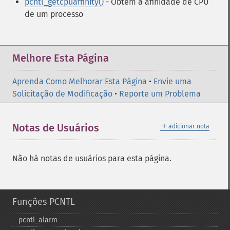
pcntl_getcpuaffinity()
- Obtém a afinidade de CPU
de um processo
Melhore Esta Página
Aprenda Como Melhorar Esta Página
•
Envie uma
Solicitação de Modificação
•
Reporte um Problema
＋
Notas de Usuários
adicionar nota
Não há notas de usuários para esta página.
Funções PCNTL
pcntl_​alarm