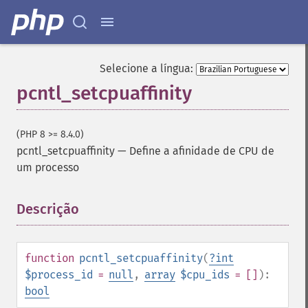
Selecione a língua:
pcntl_setcpuaffinity
(PHP 8 >= 8.4.0)
pcntl_setcpuaffinity
—
Define a afinidade de CPU de
um processo
Descrição
¶
function
pcntl_setcpuaffinity
(
?
int
$process_id
=
null
,
array
$cpu_ids
= []
):
bool