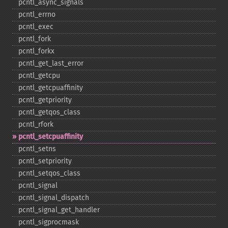
pcntl_​async_​signals
pcntl_​errno
pcntl_​exec
pcntl_​fork
pcntl_​forkx
pcntl_​get_​last_​error
pcntl_​getcpu
pcntl_​getcpuaffinity
pcntl_​getpriority
pcntl_​getqos_​class
pcntl_​rfork
pcntl_​setcpuaffinity
pcntl_​setns
pcntl_​setpriority
pcntl_​setqos_​class
pcntl_​signal
pcntl_​signal_​dispatch
pcntl_​signal_​get_​handler
pcntl_​sigprocmask