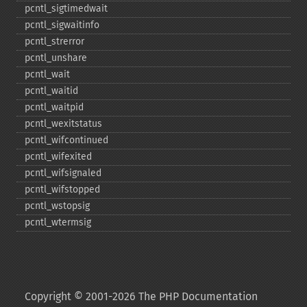
pcntl_​sigtimedwait
pcntl_​sigwaitinfo
pcntl_​strerror
pcntl_​unshare
pcntl_​wait
pcntl_​waitid
pcntl_​waitpid
pcntl_​wexitstatus
pcntl_​wifcontinued
pcntl_​wifexited
pcntl_​wifsignaled
pcntl_​wifstopped
pcntl_​wstopsig
pcntl_​wtermsig
Copyright © 2001-2026 The PHP Documentation