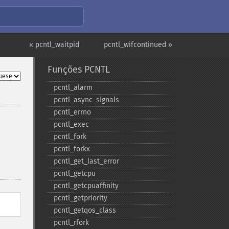
« pcntl_waitpid
pcntl_wifcontinued »
Funções PCNTL
pcntl_​alarm
pcntl_​async_​signals
pcntl_​errno
pcntl_​exec
pcntl_​fork
pcntl_​forkx
pcntl_​get_​last_​error
pcntl_​getcpu
pcntl_​getcpuaffinity
pcntl_​getpriority
pcntl_​getqos_​class
pcntl_​rfork