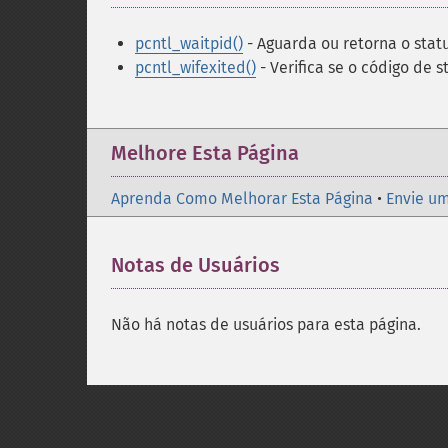
pcntl_waitpid()
- Aguarda ou retorna o stat
pcntl_wifexited()
- Verifica se o código de 
Melhore Esta Página
Aprenda Como Melhorar Esta Página
•
Envie um
Notas de Usuários
Não há notas de usuários para esta página.