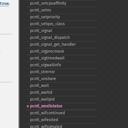
.
pcntl_​setcpuaffinity
true
pcntl_​setns
pcntl_​setpriority
pcntl_​setqos_​class
pcntl_​signal
pcntl_​signal_​dispatch
pcntl_​signal_​get_​handler
.
pcntl_​sigprocmask
pcntl_​sigtimedwait
pcntl_​sigwaitinfo
pcntl_​strerror
pcntl_​unshare
pcntl_​wait
pcntl_​waitid
pcntl_​waitpid
pcntl_​wexitstatus
pcntl_​wifcontinued
pcntl_​wifexited
pcntl_​wifsignaled