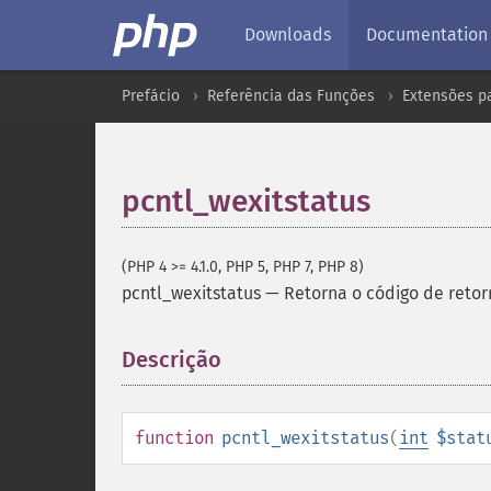
Downloads
Documentation
Prefácio
Referência das Funções
Extensões p
pcntl_wexitstatus
(PHP 4 >= 4.1.0, PHP 5, PHP 7, PHP 8)
pcntl_wexitstatus
—
Retorna o código de retor
Descrição
¶
function
pcntl_wexitstatus
(
int
$stat