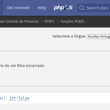
Get Involved
Help
Search docs
ara Controle de Processo
PCNTL
Funções PCNTL
Selecione a língua:
no de um filho encerrado
us
):
int
|
false