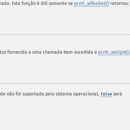
rado. Esta função é útil somente se
pcntl_wifexited()
retornou
atus fornecido a uma chamada bem sucedida a
pcntl_waitpid()
ade não for suportada pelo sistema operacional,
será
false