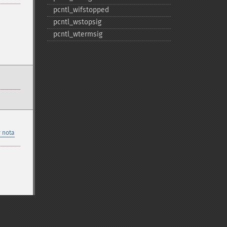
pcntl_​wifstopped
pcntl_​wstopsig
pcntl_​wtermsig
 nota