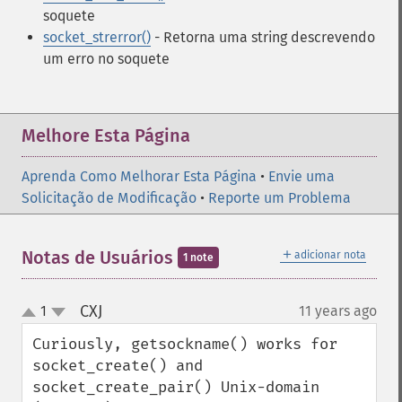
soquete
socket_strerror()
- Retorna uma string descrevendo
um erro no soquete
Melhore Esta Página
Aprenda Como Melhorar Esta Página
•
Envie uma
Solicitação de Modificação
•
Reporte um Problema
＋
Notas de Usuários
adicionar nota
1 note
CXJ
1
11 years ago
¶
up
down
Curiously, getsockname() works for 
socket_create() and 
socket_create_pair() Unix-domain 