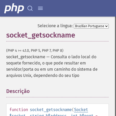
Selecione a língua:
socket_getsockname
(PHP 4 >= 4.1.0, PHP 5, PHP 7, PHP 8)
socket_getsockname
—
Consulta o lado local do
soquete fornecido, o que pode resultar em
servidor/porta ou em um caminho do sistema de
arquivos Unix, dependendo do seu tipo
Descrição
¶
function
socket_getsockname
(
Socket
$socket
,
string
&$address
,
int
&$port
=