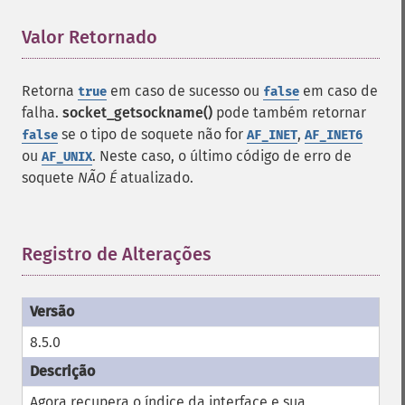
Valor Retornado
¶
Retorna
em caso de sucesso ou
em caso de
true
false
falha.
socket_getsockname()
pode também retornar
se o tipo de soquete não for
,
false
AF_INET
AF_INET6
ou
. Neste caso, o último código de erro de
AF_UNIX
soquete
NÃO É
atualizado.
Registro de Alterações
¶
8.5.0
Agora recupera o índice da interface e sua