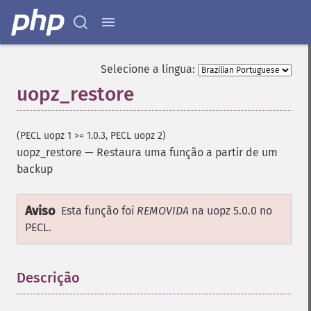
Selecione a língua:
uopz_restore
(PECL uopz 1 >= 1.0.3, PECL uopz 2)
uopz_restore
—
Restaura uma função a partir de um
backup
Aviso
Esta função foi
REMOVIDA
na uopz 5.0.0 no
PECL.
Descrição
¶