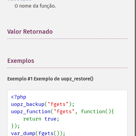
O nome da função.
Valor Retornado
¶
Exemplos
¶
Exemplo #1 Exemplo de
uopz_restore()
<?php

uopz_backup
(
"fgets"
uopz_function
(
"fgets"
, function(){

    return 
true
;

var_dump
(
fgets