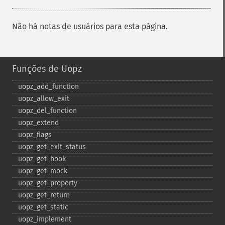
Não há notas de usuários para esta página.
Funções de Uopz
uopz_​add_​function
uopz_​allow_​exit
uopz_​del_​function
uopz_​extend
uopz_​flags
uopz_​get_​exit_​status
uopz_​get_​hook
uopz_​get_​mock
uopz_​get_​property
uopz_​get_​return
uopz_​get_​static
uopz_​implement