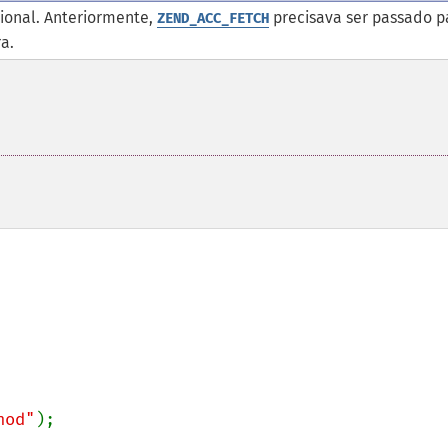
ional. Anteriormente,
precisava ser passado p
ZEND_ACC_FETCH
a.
hod"
);
