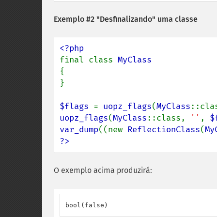
Exemplo #2 "Desfinalizando" uma classe
final class 
{

}

$flags 
= 
uopz_flags
(
MyClass
::cla
uopz_flags
(
MyClass
::class, 
''
, 
$
var_dump
((new 
ReflectionClass
(
My
?>
O exemplo acima produzirá:
bool(false)