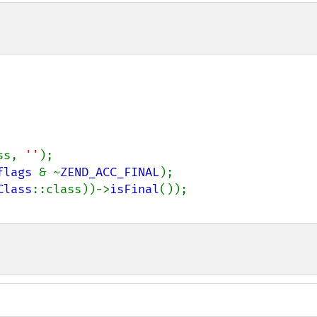
ss, 
''
flags 
& ~
ZEND_ACC_FINAL
Class
::class))->
isFinal