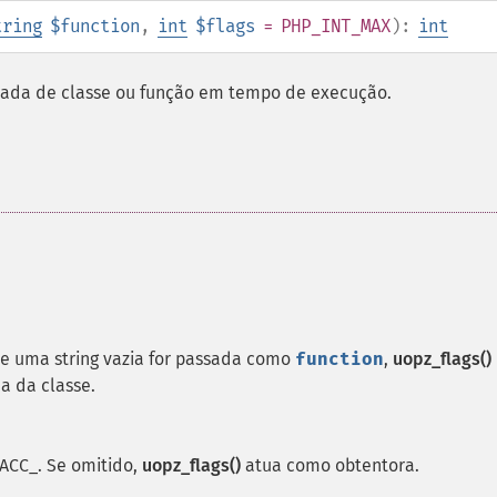
tring
$function
,
int
$flags
= PHP_INT_MAX
):
int
rada de classe ou função em tempo de execução.
 e uma string vazia for passada como
function
,
uopz_flags()
a da classe.
ACC_. Se omitido,
uopz_flags()
atua como obtentora.