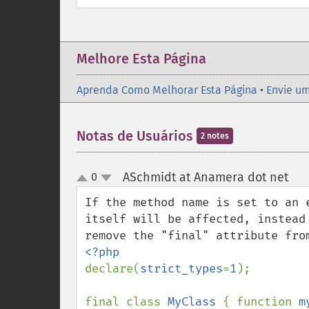
Melhore Esta Página
Aprenda Como Melhorar Esta Página
•
Envie um
Notas de Usuários
2 notes
ASchmidt at Anamera dot net
0
¶
up
down
If the method name is set to an 
itself will be affected, instead
declare(
strict_types
=
1
);

final class 
MyClass 
{ function 
m