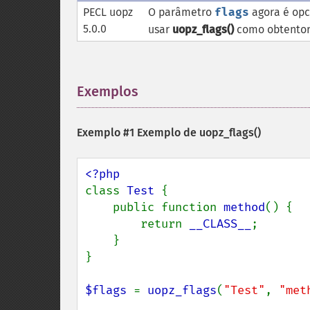
PECL uopz
O parâmetro
flags
agora é opc
5.0.0
usar
uopz_flags()
como obtentor
Exemplos
¶
Exemplo #1 Exemplo de
uopz_flags()
class 
Test 
{

    public function 
method
() {

        return 
__CLASS__
;

    }

}

$flags 
= 
uopz_flags
(
"Test"
, 
"met