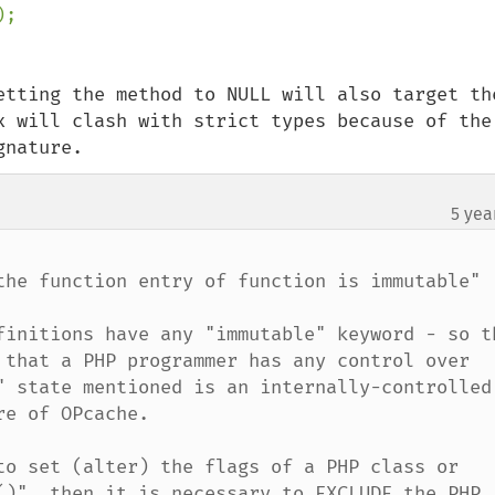
etting the method to NULL will also target the
x will clash with strict types because of the 
gnature.
5 yea
the function entry of function is immutable"

finitions have any "immutable" keyword - so th
 that a PHP programmer has any control over 
" state mentioned is an internally-controlled 
e of OPcache.

to set (alter) the flags of a PHP class or 
()", then it is necessary to EXCLUDE the PHP 