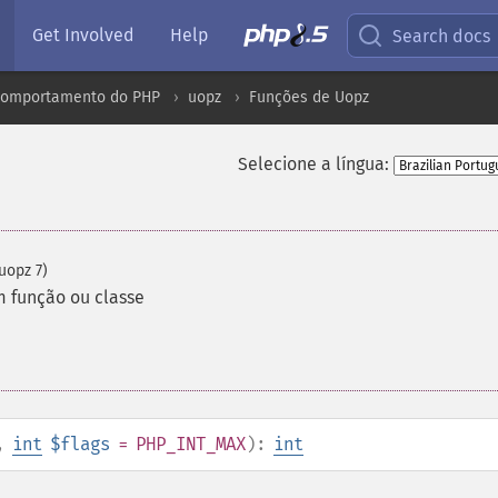
Get Involved
Help
Search docs
comportamento do PHP
uopz
Funções de Uopz
Selecione a língua:
uopz 7)
m função ou classe
,
int
$flags
= PHP_INT_MAX
):
int