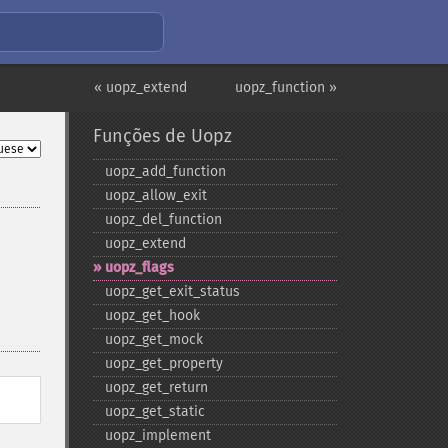
« uopz_extend
uopz_function »
Funções de Uopz
uopz_​add_​function
uopz_​allow_​exit
uopz_​del_​function
uopz_​extend
uopz_​flags
uopz_​get_​exit_​status
uopz_​get_​hook
uopz_​get_​mock
uopz_​get_​property
uopz_​get_​return
uopz_​get_​static
uopz_​implement