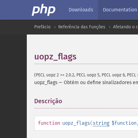
Downloads
Documentation
Prefácio
Referência das Funções
Afetando o 
uopz_flags
(PECL uopz 2 >= 2.0.2, PECL uopz 5, PECL uopz 6, PECL 
uopz_flags
—
Obtém ou define sinalizadores e
Descrição
¶
function
uopz_flags
(
string
$function