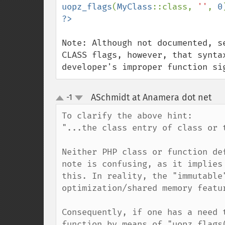
uopz_flags
(
MyClass
::class, 
''
, 
0
Note: Although not documented, s
CLASS flags, however, that synta
developer's improper function si
ASchmidt at Anamera dot net
-1
¶
up
down
To clarify the above hint: 

"...the class entry of class or 
Neither PHP class or function de
note is confusing, as it implies
this. In reality, the "immutable
optimization/shared memory featur
Consequently, if one has a need 
function by means of "uopz_flags