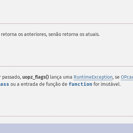
retorna os anteriores, senão retorna os atuais.
r passado,
uopz_flags()
lança uma
RuntimeException
, se
OPca
lass
ou a entrada de função de
function
for imutável.