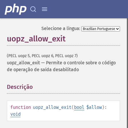
Selecione a língua:
uopz_allow_exit
(PECL uopz 5, PECL uopz 6, PECL uopz 7)
uopz_allow_exit
—
Permite o controle sobre o código
de operação de saída desabilitado
Descrição
¶
function
uopz_allow_exit
(
bool
$allow
):
void