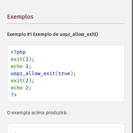
Exemplos
¶
Exemplo #1 Exemplo de
uopz_allow_exit()
exit(
1
);

echo 
1
uopz_allow_exit
(
true
);

exit(
2
);

echo 
2
?>
O exemplo acima produzirá: