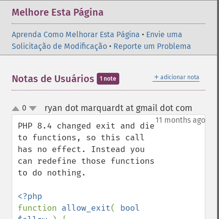
Melhore Esta Página
Aprenda Como Melhorar Esta Página
•
Envie uma
Solicitação de Modificação
•
Reporte um Problema
＋
Notas de Usuários
adicionar nota
1 note
ryan dot marquardt at gmail dot com
0
¶
up
down
11 months ago
PHP 8.4 changed exit and die 
to functions, so this call 
has no effect. Instead you 
can redefine those functions 
to do nothing.

function 
allow_exit
( 
bool 