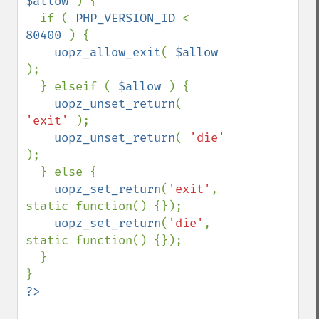
$allow 
) {

  if ( 
PHP_VERSION_ID 
< 
80400 
) {

uopz_allow_exit
( 
$allow 
);

  } elseif ( 
$allow 
) {

uopz_unset_return
( 
'exit' 
);

uopz_unset_return
( 
'die' 
);

  } else {

uopz_set_return
(
'exit'
, 
static function() {});

uopz_set_return
(
'die'
, 
static function() {});

  }
