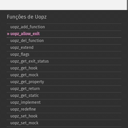
Funções de Uopz
uopz_​add_​function
uopz_​allow_​exit
uopz_​del_​function
uopz_​extend
uopz_​flags
uopz_​get_​exit_​status
uopz_​get_​hook
uopz_​get_​mock
uopz_​get_​property
uopz_​get_​return
uopz_​get_​static
uopz_​implement
uopz_​redefine
uopz_​set_​hook
uopz_​set_​mock