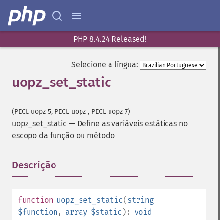
PHP 8.4.24 Released!
Selecione a língua:
uopz_set_static
(PECL uopz 5, PECL uopz , PECL uopz 7)
uopz_set_static
—
Define as variáveis ​​estáticas no
escopo da função ou método
Descrição
¶
function
uopz_set_static
(
string
$function
,
array
$static
):
void