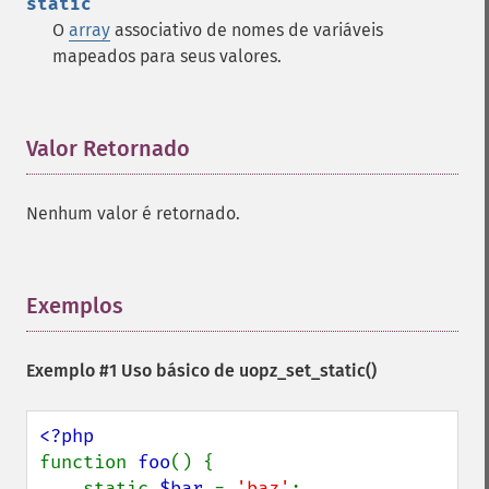
static
O
array
associativo de nomes de variáveis ​​
mapeados para seus valores.
Valor Retornado
¶
Nenhum valor é retornado.
Exemplos
¶
Exemplo #1 Uso básico de
uopz_set_static()
function 
foo
() {

    static 
$bar 
= 
'baz'
;
