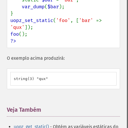
var_dump
(
$bar
);

uopz_set_static
(
'foo'
, [
'bar' 
=> 
'qux'
foo
?>
O exemplo acima produzirá:
string(3) "qux"
Veja Também
¶
uopz_get_static()
- Obtém as variáveis ​​estáticas do