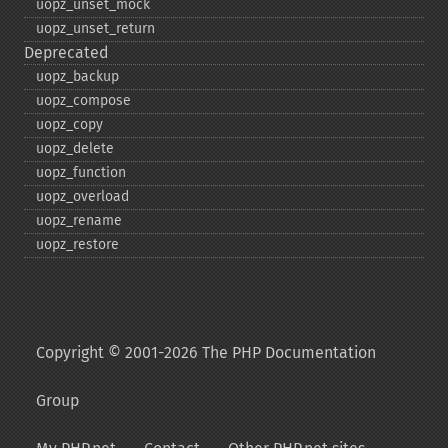
uopz_​unset_​mock
uopz_​unset_​return
Deprecated
uopz_​backup
uopz_​compose
uopz_​copy
uopz_​delete
uopz_​function
uopz_​overload
uopz_​rename
uopz_​restore
Copyright © 2001-2026 The PHP Documentation
Group