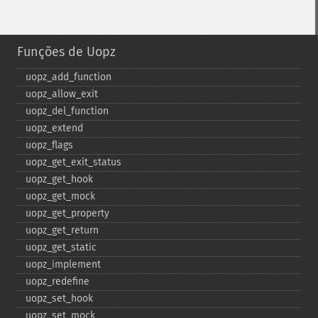
Funções de Uopz
uopz_​add_​function
uopz_​allow_​exit
uopz_​del_​function
uopz_​extend
uopz_​flags
uopz_​get_​exit_​status
uopz_​get_​hook
uopz_​get_​mock
uopz_​get_​property
uopz_​get_​return
uopz_​get_​static
uopz_​implement
uopz_​redefine
uopz_​set_​hook
uopz_​set_​mock