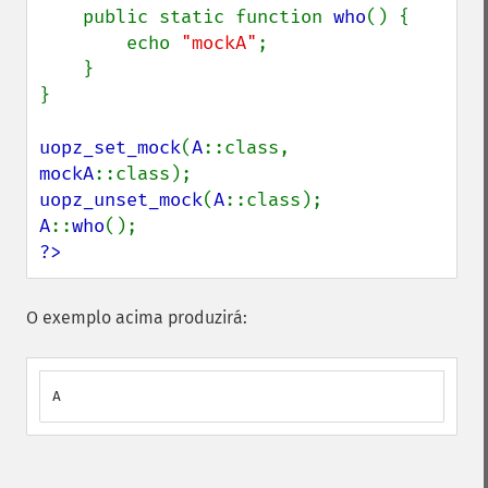
    public static function 
who
() {

        echo 
"mockA"
;

    }

}

uopz_set_mock
(
A
::class, 
mockA
uopz_unset_mock
(
A
A
::
who
?>
O exemplo acima produzirá:
A