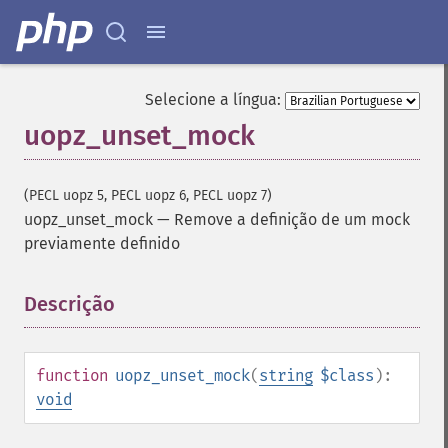
Selecione a língua:
uopz_unset_mock
(PECL uopz 5, PECL uopz 6, PECL uopz 7)
uopz_unset_mock
—
Remove a definição de um mock
previamente definido
Descrição
¶
function
uopz_unset_mock
(
string
$class
):
void