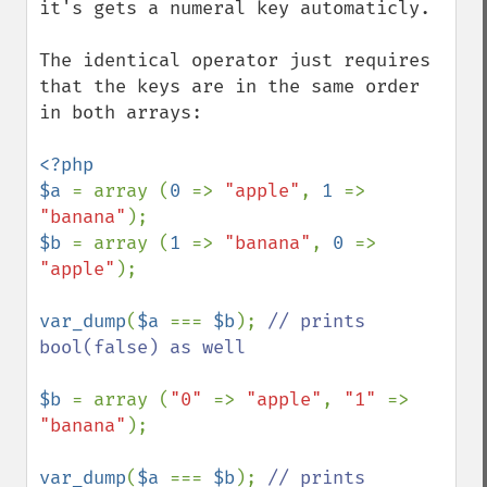
it's gets a numeral key automaticly. 

The identical operator just requires 
that the keys are in the same order 
in both arrays:

<?php

$a 
= array (
0 
=> 
"apple"
, 
1 
=> 
"banana"
$b 
= array (
1 
=> 
"banana"
, 
0 
=> 
"apple"
);

var_dump
(
$a 
=== 
$b
); 
// prints 
bool(false) as well

$b 
= array (
"0" 
=> 
"apple"
, 
"1" 
=> 
"banana"
);

var_dump
(
$a 
=== 
$b
); 
// prints 