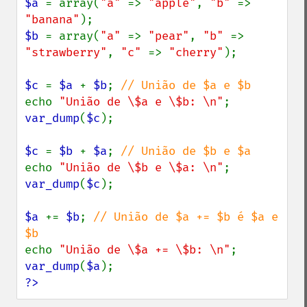
$a 
= array(
"a" 
=> 
"apple"
, 
"b" 
=> 
"banana"
$b 
= array(
"a" 
=> 
"pear"
, 
"b" 
=> 
"strawberry"
, 
"c" 
=> 
"cherry"
);

$c 
= 
$a 
+ 
$b
; 
echo 
"União de \$a e \$b: \n"
var_dump
(
$c
);

$c 
= 
$b 
+ 
$a
; 
echo 
"União de \$b e \$a: \n"
var_dump
(
$c
);

$a 
+= 
$b
; 
// União de $a += $b é $a e 
echo 
"União de \$a += \$b: \n"
var_dump
(
$a
?>