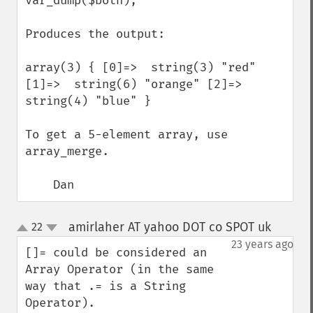
var_dump($both);

Produces the output:

array(3) { [0]=>  string(3) "red" 
[1]=>  string(6) "orange" [2]=>  
string(4) "blue" }

To get a 5-element array, use 
array_merge.

    Dan
amirlaher AT yahoo DOT co SPOT uk
22
¶
up
down
23 years ago
[]= could be considered an 
Array Operator (in the same 
way that .= is a String 
Operator). 
