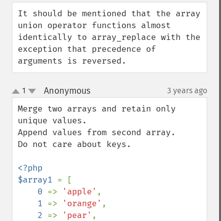
down
It should be mentioned that the array 
union operator functions almost 
identically to array_replace with the 
exception that precedence of 
arguments is reversed.
Anonymous
1
3 years ago
¶
up
down
Merge two arrays and retain only 
unique values.

Append values from second array.

Do not care about keys.

<?php

$array1 
= [

0 
=> 
'apple'
,

1 
=> 
'orange'
,

2 
=> 
'pear'
,
