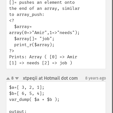
[]= pushes an element onto 
the end of an array, similar 
to array_push:

<? 

  $array= 
array(0=>"Amir",1=>"needs");

  $array[]= "job";

  print_r($array);

?>

Prints: Array ( [0] => Amir 
[1] => needs [2] => job )
xtpeqii at Hotmail dot com
8
8 years ago
¶
up
down
$a=[ 3, 2, 1];

$b=[ 6, 5, 4];

var_dump( $a + $b );

output:
