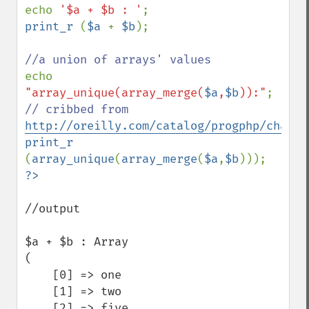
echo 
'$a + $b : '
print_r 
(
$a 
+ 
$b
);

echo 
"array_unique(array_merge(
$a
,
$b
)):"
// cribbed from 
http://oreilly.com/catalog/progphp/chapte
print_r 
(
array_unique
(
array_merge
(
$a
,
$b
//output

$a + $b : Array

(

    [0] => one

    [1] => two

    [2] => five
