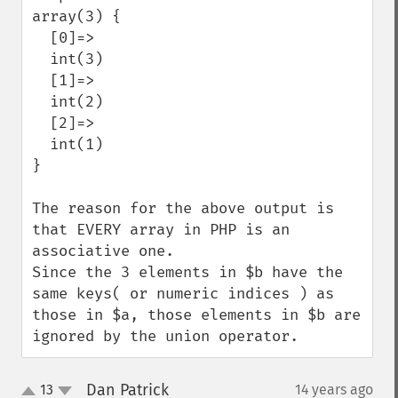
array(3) {

  [0]=>

  int(3)

  [1]=>

  int(2)

  [2]=>

  int(1)

}

The reason for the above output is 
that EVERY array in PHP is an 
associative one.  

Since the 3 elements in $b have the 
same keys( or numeric indices ) as 
those in $a, those elements in $b are 
ignored by the union operator.
Dan Patrick
13
14 years ago
¶
up