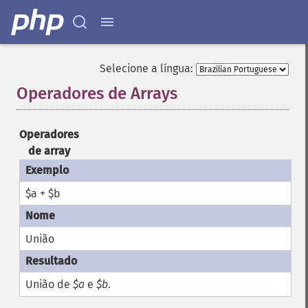
Selecione a língua:
Operadores de Arrays
¶
Operadores
de array
$a + $b
União
União de
$a
e
$b
.