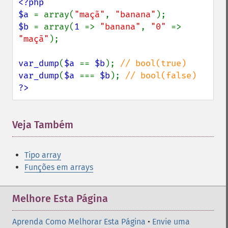
<?php

$a 
= array(
"maçã"
, 
"banana"
$b 
= array(
1 
=> 
"banana"
, 
"0" 
=> 
"maçã"
);

var_dump
(
$a 
== 
$b
); 
var_dump
(
$a 
=== 
$b
); 
?>
Veja Também
Tipo array
Funções em arrays
Melhore Esta Página
Aprenda Como Melhorar Esta Página
•
Envie uma