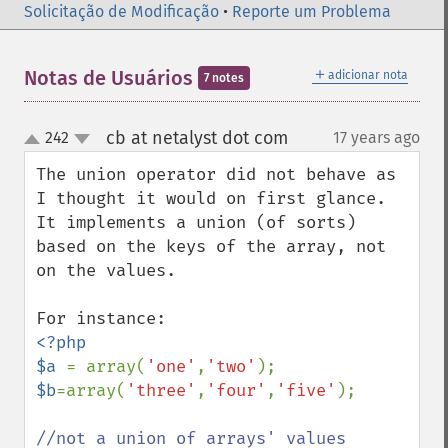
Solicitação de Modificação
•
Reporte um Problema
＋
Notas de Usuários
adicionar nota
7 notes
cb at netalyst dot com
242
17 years ago
¶
up
down
The union operator did not behave as 
I thought it would on first glance. 
It implements a union (of sorts) 
based on the keys of the array, not 
on the values.

<?php

$a 
= array(
'one'
,
'two'
$b
=array(
'three'
,
'four'
,
'five'
);
