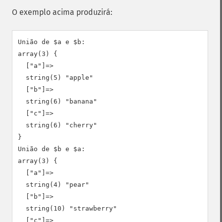
O exemplo acima produzirá:
União de $a e $b:

array(3) {

  ["a"]=>

  string(5) "apple"

  ["b"]=>

  string(6) "banana"

  ["c"]=>

  string(6) "cherry"

}

União de $b e $a:

array(3) {

  ["a"]=>

  string(4) "pear"

  ["b"]=>

  string(10) "strawberry"

  ["c"]=>
