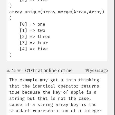
)

array_unique(array_merge(Array,Array)):Arr
(

    [0] => one

    [1] => two

    [2] => three

    [3] => four

    [4] => five

)
Q1712 at online dot ms
43
19 years ago
¶
up
down
The example may get u into thinking 
that the identical operator returns 
true because the key of apple is a 
string but that is not the case, 
cause if a string array key is the 
standart representation of a integer 