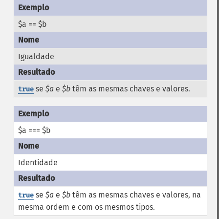
$a == $b
Igualdade
se
$a
e
$b
têm as mesmas chaves e valores.
true
$a === $b
Identidade
se
$a
e
$b
têm as mesmas chaves e valores, na
true
mesma ordem e com os mesmos tipos.