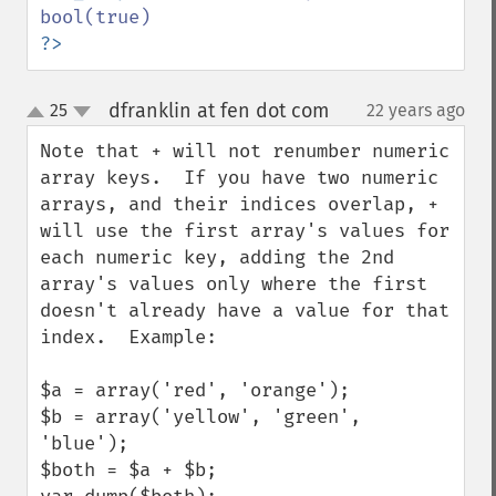
?>
dfranklin at fen dot com
25
22 years ago
¶
up
down
Note that + will not renumber numeric 
array keys.  If you have two numeric 
arrays, and their indices overlap, + 
will use the first array's values for 
each numeric key, adding the 2nd 
array's values only where the first 
doesn't already have a value for that 
index.  Example:

$a = array('red', 'orange');

$b = array('yellow', 'green', 
'blue');

$both = $a + $b;
