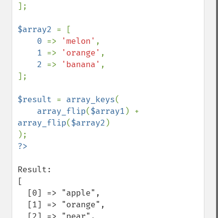
];

$array2 
= [

0 
=> 
'melon'
,

1 
=> 
'orange'
,

2 
=> 
'banana'
,

];

$result 
= 
array_keys
(

array_flip
(
$array1
) + 
array_flip
(
$array2
)

Result:

[

  [0] => "apple",

  [1] => "orange",

  [2] => "pear",
