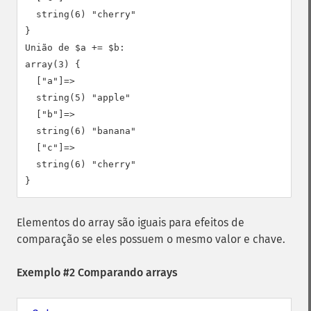
  string(6) "cherry"

}

União de $a += $b:

array(3) {

  ["a"]=>

  string(5) "apple"

  ["b"]=>

  string(6) "banana"

  ["c"]=>

  string(6) "cherry"

Elementos do array são iguais para efeitos de
comparação se eles possuem o mesmo valor e chave.
Exemplo #2 Comparando arrays