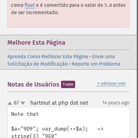
como
float
e é convertido para o valor de
antes
5.0
de ser incrementado.
Melhore Esta Página
Aprenda Como Melhorar Esta Página
•
Envie uma
Solicitação de Modificação
•
Reporte um Problema
＋
Notas de Usuários
adicionar nota
1 note
hartmut at php dot net
67
14 years ago
¶
up
down
Note that 

$a="9D9"; var_dump(++$a);   => 
string(3) "9E0"
