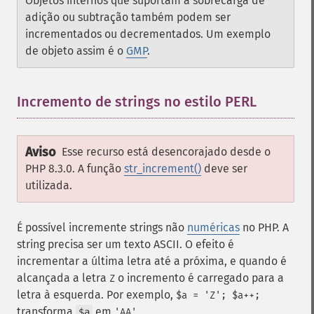
Objetos internos que suportam a sobrecarga de
adição ou subtração também podem ser
incrementados ou decrementados. Um exemplo
de objeto assim é o
GMP
.
Incremento de strings no estilo PERL
¶
Aviso
Esse recurso está desencorajado desde o
PHP 8.3.0. A função
str_increment()
deve ser
utilizada.
É possível incremente strings não
numéricas
no PHP. A
string precisa ser um texto ASCII. O efeito é
incrementar a última letra até a próxima, e quando é
alcançada a letra
o incremento é carregado para a
Z
letra à esquerda. Por exemplo,
$a = 'Z'; $a++;
transforma
em
.
$a
'AA'