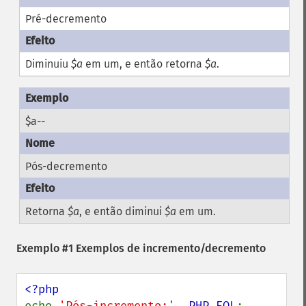
Pré-decremento
Diminuiu
$a
em um, e então retorna
$a
.
$a--
Pós-decremento
Retorna
$a
, e então diminui
$a
em um.
Exemplo #1 Exemplos de incremento/decremento
echo 
'Pós-incremento:'
, 
PHP_EOL