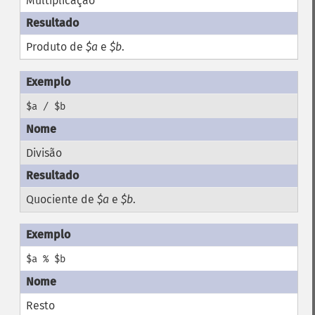
Multiplicação
Produto de
$a
e
$b
.
$a / $b
Divisão
Quociente de
$a
e
$b
.
$a % $b
Resto