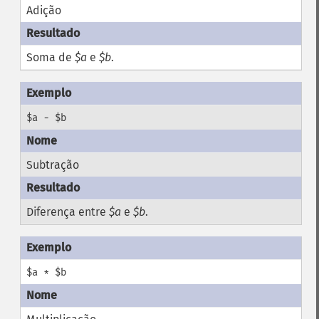
Adição
Soma de
$a
e
$b
.
$a - $b
Subtração
Diferença entre
$a
e
$b
.
$a * $b