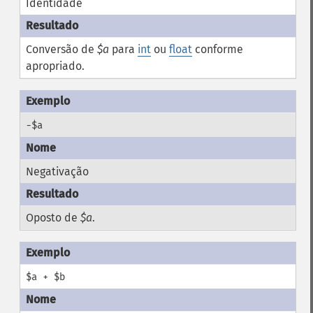
Identidade
Conversão de
$a
para
int
ou
float
conforme
apropriado.
-$a
Negativação
Oposto de
$a
.
$a + $b