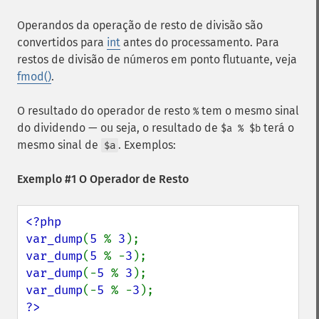
Operandos da operação de resto de divisão são
convertidos para
int
antes do processamento. Para
restos de divisão de números em ponto flutuante, veja
fmod()
.
O resultado do operador de resto
tem o mesmo sinal
%
do dividendo — ou seja, o resultado de
terá o
$a % $b
mesmo sinal de
. Exemplos:
$a
Exemplo #1 O Operador de Resto
<?php

var_dump
(
5 
% 
3
var_dump
(
5 
% -
3
var_dump
(-
5 
% 
3
var_dump
(-
5 
% -
3
?>