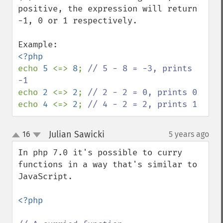
positive, the expression will return 
-1, 0 or 1 respectively.

echo 
5 
<=> 
8
; 
// 5 - 8 = -3, prints 
echo 
2 
<=> 
2
; 
echo 
4 
<=> 
2
; 
// 4 - 2 = 2, prints 1
Julian Sawicki
16
5 years ago
¶
up
down
In php 7.0 it's possible to curry 
functions in a way that's similar to 
JavaScript.

<?php
