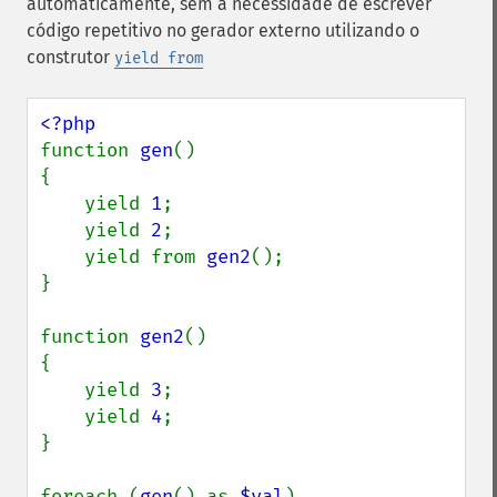
automaticamente, sem a necessidade de escrever
código repetitivo no gerador externo utilizando o
construtor
yield from
function 
gen
()

{

    yield 
1
;

    yield 
2
;

    yield from 
gen2
();

}

function 
gen2
()

{

    yield 
3
;

    yield 
4
;

}

foreach (
gen
() as 
$val
)
