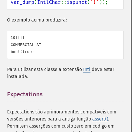
var_dump
(
IntlChar
::
ispunct
(
'!'
));
O exemplo acima produzirá:
10ffff

COMMERCIAL AT

Para utilizar esta classe a extensão
Intl
deve estar
instalada.
Expectations
¶
Expectations são aprimoramentos compatíveis com
versões anteriores para a antiga função
assert()
.
Permitem asserções com custo zero em código em