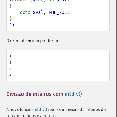
{

    echo 
$val
, 
PHP_EOL
;

?>
O exemplo acima produzirá:
1

2

3

Divisão de inteiros com
intdiv()
¶
A nova função
intdiv()
realiza a divisão de inteiros de
seus operandos e a retorna.