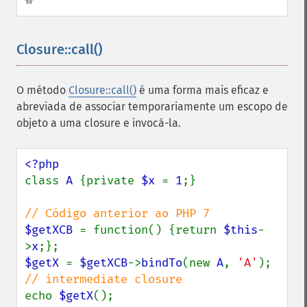
Closure::call()
¶
O método
Closure::call()
é uma forma mais eficaz e
abreviada de associar temporariamente um escopo de
objeto a uma closure e invocá-la.
class 
A 
{private 
$x 
= 
1
;}

$getXCB 
= function() {return 
$this
-
>
x
$getX 
= 
$getXCB
->
bindTo
(new 
A
, 
'A'
); 
echo 
$getX
();
