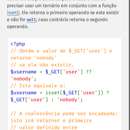
precisar usar um ternário em conjunto com a função
isset()
. Ele retorna o primeiro operando se este existir
e não for
; caso contrário retorna o segundo
null
operando.
// Obtém o valor de $_GET['user'] e 
retorna 'nobody'

$username 
= 
$_GET
[
'user'
] ?? 
'nobody'
$username 
= isset(
$_GET
[
'user'
]) ? 
$_GET
[
'user'
] : 
'nobody'
;

// A coalescência pode ser encadeada: 
isto irá retornar o primeiro

// valor definido entre 