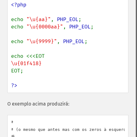
<?php

echo 
"\u{aa}"
, 
PHP_EOL
;

echo 
"\u{0000aa}"
, 
PHP_EOL
;

echo 
"\u{9999}"
, 
PHP_EOL
;

EOT;

?>
O exemplo acima produzirá:
ª

ª (o mesmo que antes mas com os zeros à esquerda opc