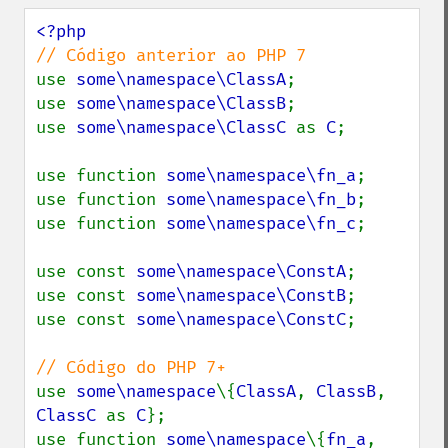
use 
some\namespace\ClassA
;

use 
some\namespace\ClassB
;

use 
some\namespace\ClassC 
as 
C
;

use function 
some\namespace\fn_a
;

use function 
some\namespace\fn_b
;

use function 
some\namespace\fn_c
;

use const 
some\namespace\ConstA
;

use const 
some\namespace\ConstB
;

use const 
some\namespace\ConstC
;

use 
some\namespace
\{
ClassA
, 
ClassB
, 
ClassC 
as 
C
};

use function 
some\namespace
\{
fn_a
, 