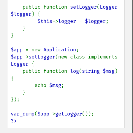
    public function 
setLogger
(
Logger 
$logger
) {

$this
->
logger 
= 
$logger
;

    }

}

$app 
= new 
Application
$app
->
setLogger
(new class implements 
Logger 
{

    public function 
log
(
string $msg
) 
{

        echo 
$msg
;

    }

});

var_dump
(
$app
->
getLogger
?>