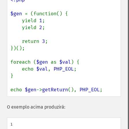
$gen 
= (function() {

    yield 
1
;

    yield 
2
;

    return 
3
;

})();

foreach (
$gen 
as 
$val
) {

    echo 
$val
, 
PHP_EOL
;

}

echo 
$gen
->
getReturn
(), 
PHP_EOL
;
O exemplo acima produzirá:
1
