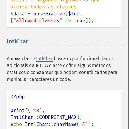
$data 
= 
unserialize
(
$foo
, 
[
"allowed_classes" 
=> 
true
]);
IntlChar
¶
A nova classe
IntlChar
busca expor funcionalidades
adicionais da ICU. A classe define alguns métodos
estáticos e constantes que podem ser utilizados para
manipular caracteres Unicode.
<?php

printf
(
'%x'
, 
IntlChar
::
CODEPOINT_MAX
);

echo 
IntlChar
::
charName
(
'@'