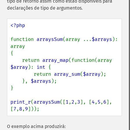
tipo de retorno assim como estão disponíveis para
declarações de tipo de argumentos.
<?php

function 
arraysSum
(array ...
$arrays
): 
array

{

    return 
array_map
(function(array 
$array
): 
int 
{

        return 
array_sum
(
$array
);

    }, 
$arrays
);

}

print_r
(
arraysSum
([
1
,
2
,
3
], [
4
,
5
,
6
], 
[
7
,
8
,
9
]));
O exemplo acima produzirá: