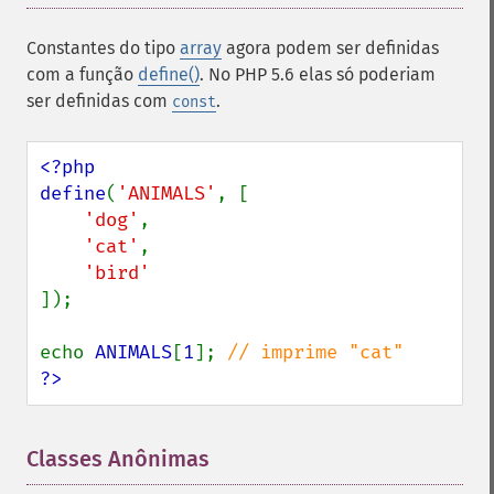
Constantes do tipo
array
agora podem ser definidas
com a função
define()
. No PHP 5.6 elas só poderiam
ser definidas com
.
const
<?php

define
(
'ANIMALS'
, [

'dog'
,

'cat'
,

]);

echo 
ANIMALS
[
1
]; 
?>
Classes Anônimas
¶