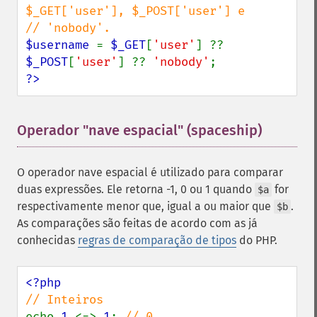
$_GET['user'], $_POST['user'] e

$username 
= 
$_GET
[
'user'
] ?? 
$_POST
[
'user'
] ?? 
'nobody'
?>
Operador "nave espacial" (spaceship)
¶
O operador nave espacial é utilizado para comparar
duas expressões. Ele retorna -1, 0 ou 1 quando
for
$a
respectivamente menor que, igual a ou maior que
.
$b
As comparações são feitas de acordo com as já
conhecidas
regras de comparação de tipos
do PHP.
echo 
1 
<=> 
1
; 