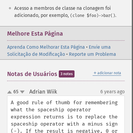
Acesso a membros de classe na clonagem foi
adicionado, por exemplo,
.
(clone $foo)->bar()
Melhore Esta Página
Aprenda Como Melhorar Esta Página
•
Envie uma
Solicitação de Modificação
•
Reporte um Problema
＋
Notas de Usuários
adicionar nota
3 notes
Adrian Wiik
65
6 years ago
¶
up
down
A good rule of thumb for remembering 
what the spaceship operator 
expression returns is to replace the 
spaceship operator with a minus sign 
(-). If the result is negative, 0 or 