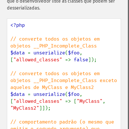
que o desenvolvedor liste as classes que podem ser
desserializadas.
<?php

// converte todos os objetos em 
$data 
= 
unserialize
(
$foo
, 
[
"allowed_classes" 
=> 
false
]);

// converte todos os objetos em 
objetos __PHP_Incomplete_Class exceto 
$data 
= 
unserialize
(
$foo
, 
[
"allowed_classes" 
=> [
"MyClass"
, 
"MyClass2"
]]);

// comportamento padrão (o mesmo que 
omitir o segundo argumento) que 