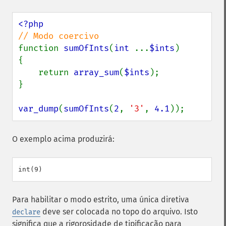
function 
sumOfInts
(
int 
...
$ints
)

{

    return 
array_sum
(
$ints
);

}

var_dump
(
sumOfInts
(
2
, 
'3'
, 
4.1
));
O exemplo acima produzirá:
Para habilitar o modo estrito, uma única diretiva
deve ser colocada no topo do arquivo. Isto
declare
significa que a rigorosidade de tipificação para