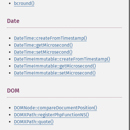
bcround()
Date
¶
DateTime::createFromTimestamp()
DateTime::getMicrosecond()
DateTime::setMicrosecond()
DateTimeImmutable::createFromTimestamp()
DateTimeImmutable::getMicrosecond()
DateTimeImmutable::setMicrosecond()
DOM
¶
DOMNode::compareDocumentPosition()
DOMXPath::registerPhpFunctionNS()
DOMXPath::quote()