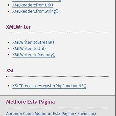
XMLReader::fromUri()
XMLReader::fromString()
XMLWriter
¶
XMLWriter::toStream()
XMLWriter::toUri()
XMLWriter::toMemory()
XSL
¶
XSLTProcessor::registerPhpFunctionNS()
Melhore Esta Página
Aprenda Como Melhorar Esta Página
•
Envie uma