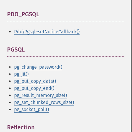
PDO_PGSQL
¶
Pdo\Pgsql::setNoticeCallback()
PGSQL
¶
pg_change_password()
pg_jit()
pg_put_copy_data()
pg_put_copy_end()
pg_result_memory_size()
pg_set_chunked_rows_size()
pg_socket_poll()
Reflection
¶