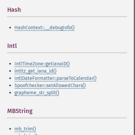
Hash
¶
HashContext::__debugInfo()
Intl
¶
IntlTimeZone::getIanaID()
intltz_get_iana_id()
IntlDateFormatter::parseToCalendar()
Spoofchecker::setAllowedChars()
grapheme_str_split()
MBString
¶
mb_trim()