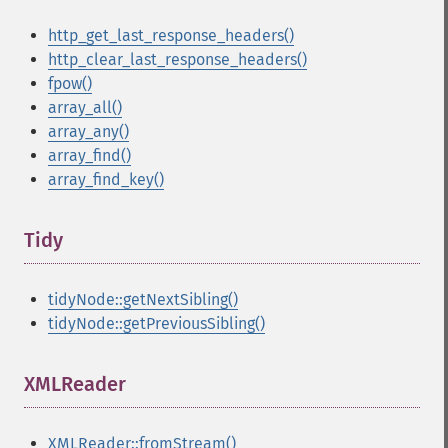
http_get_last_response_headers()
http_clear_last_response_headers()
fpow()
array_all()
array_any()
array_find()
array_find_key()
Tidy
¶
tidyNode::getNextSibling()
tidyNode::getPreviousSibling()
XMLReader
¶
XMLReader::fromStream()