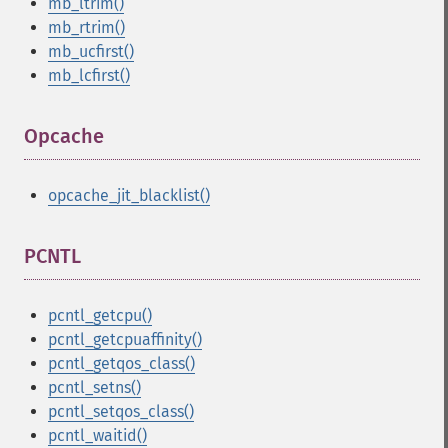
mb_ltrim()
mb_rtrim()
mb_ucfirst()
mb_lcfirst()
Opcache
¶
opcache_jit_blacklist()
PCNTL
¶
pcntl_getcpu()
pcntl_getcpuaffinity()
pcntl_getqos_class()
pcntl_setns()
pcntl_setqos_class()
pcntl_waitid()