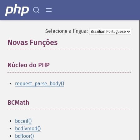
Selecione a língua:
Novas Funções
¶
Núcleo do PHP
¶
request_parse_body()
BCMath
¶
bcceil()
bcdivmod()
bcfloor()