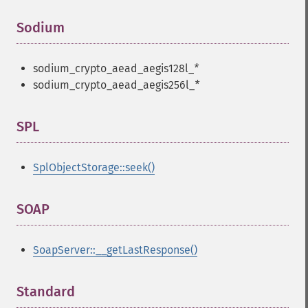
Sodium
¶
sodium_crypto_aead_aegis128l_
*
sodium_crypto_aead_aegis256l_
*
SPL
¶
SplObjectStorage::seek()
SOAP
¶
SoapServer::__getLastResponse()
Standard
¶