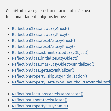
Os métodos a seguir estão relacionados à nova
funcionalidade de objetos lentos:
ReflectionClass::newLazyGhost()
ReflectionClass::newLazyProxy()
ReflectionClass::resetAsLazyGhost()
ReflectionClass::resetAsLazyProxy()
ReflectionClass::isUninitializedLazyObject()
ReflectionClass::initializeLazyObject()
ReflectionClass::markLazyObjectAsInitialized()
ReflectionClass::getLazyInitializer()
ReflectionProperty::skipLazyInitialization()
ReflectionProperty::setRawValueWithoutLazyInitializati
ReflectionClassConstant::isDeprecated()
ReflectionGenerator::isClosed()
ReflectionProperty::isDynamic()