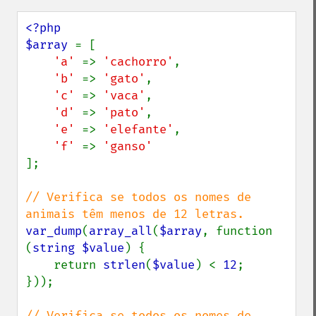
<?php

$array 
= [

'a' 
=> 
'cachorro'
,

'b' 
=> 
'gato'
,

'c' 
=> 
'vaca'
,

'd' 
=> 
'pato'
,

'e' 
=> 
'elefante'
,

'f' 
=> 
];

// Verifica se todos os nomes de 
var_dump
(
array_all
(
$array
, function 
(
string $value
) {

    return 
strlen
(
$value
) < 
12
;

}));

// Verifica se todos os nomes de 