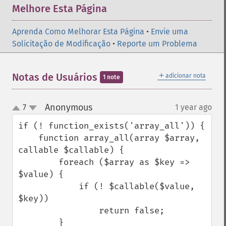
Melhore Esta Página
Aprenda Como Melhorar Esta Página
•
Envie uma
Solicitação de Modificação
•
Reporte um Problema
＋
Notas de Usuários
adicionar nota
1 note
Anonymous
7
1 year ago
¶
up
down
if (! function_exists('array_all')) {

    function array_all(array $array, 
callable $callable) {

        foreach ($array as $key => 
$value) {

            if (! $callable($value, 
$key))

                return false;

        }
