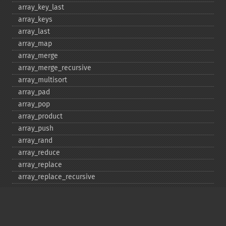
array_​key_​last
array_​keys
array_​last
array_​map
array_​merge
array_​merge_​recursive
array_​multisort
array_​pad
array_​pop
array_​product
array_​push
array_​rand
array_​reduce
array_​replace
array_​replace_​recursive
array_​reverse
array_​search
array_​shift
array_​slice