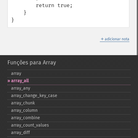
        return true;

    }

}
＋
adicionar nota
Funções para Array
array
array_​all
array_​any
array_​change_​key_​case
array_​chunk
array_​column
array_​combine
array_​count_​values
array_​diff