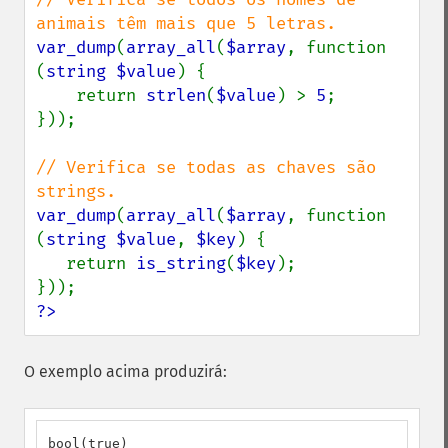
var_dump
(
array_all
(
$array
, function 
(
string $value
) {

    return 
strlen
(
$value
) > 
5
;

}));

// Verifica se todas as chaves são 
var_dump
(
array_all
(
$array
, function 
(
string $value
, 
$key
) {

   return 
is_string
(
$key
);

?>
O exemplo acima produzirá:
bool(true)
