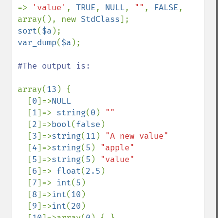
=> 
'value'
, 
TRUE
, 
NULL
, 
""
, 
FALSE
, 
array(), new 
StdClass
sort
(
$a
var_dump
(
$a
);

#The output is: 

array(
13
) {

  [
0
]=>
NULL

[
1
]=> 
string
(
0
) 
""

[
2
]=>
bool
(
false
)

  [
3
]=>
string
(
11
) 
"A new value"

[
4
]=>
string
(
5
) 
"apple"

[
5
]=>
string
(
5
) 
"value"

[
6
]=> 
float
(
2.5
)

  [
7
]=> 
int
(
5
)

  [
8
]=>
int
(
10
)

  [
9
]=>
int
(
20
)

  [
10
]=>array(
0
) { }
