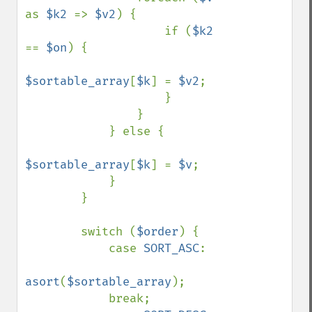
as 
$k2 
=> 
$v2
) {

                    if (
$k2 
== 
$on
) {

$sortable_array
[
$k
] = 
$v2
;

                    }

                }

            } else {

$sortable_array
[
$k
] = 
$v
;

            }

        }

        switch (
$order
) {

            case 
SORT_ASC
:

asort
(
$sortable_array
);

            break;
