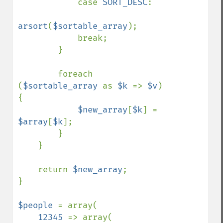
            case 
SORT_DESC
:

arsort
(
$sortable_array
);

            break;

        }

        foreach 
(
$sortable_array 
as 
$k 
=> 
$v
) 
{

$new_array
[
$k
] = 
$array
[
$k
];

        }

    }

    return 
$new_array
;

}

$people 
= array(

12345 
=> array(
