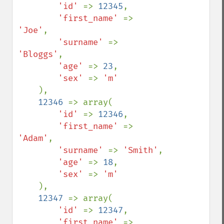
'id' 
=> 
12345
,

'first_name' 
=> 
'Joe'
,

'surname' 
=> 
'Bloggs'
,

'age' 
=> 
23
,

'sex' 
=> 
'm'

),

12346 
=> array(

'id' 
=> 
12346
,

'first_name' 
=> 
'Adam'
,

'surname' 
=> 
'Smith'
,

'age' 
=> 
18
,

'sex' 
=> 
'm'

),

12347 
=> array(

'id' 
=> 
12347
,

'first_name' 
=> 