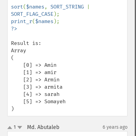
sort
(
$names
, 
SORT_STRING 
| 
SORT_FLAG_CASE
print_r
(
$names
Result is:

Array

(

    [0] => Amin

    [1] => amir

    [2] => Armin

    [3] => armita

    [4] => sarah

    [5] => Somayeh

)
Md. Abutaleb
1
6 years ago
¶
up
down