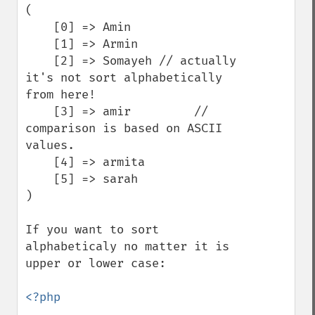
(

    [0] => Amin

    [1] => Armin

    [2] => Somayeh // actually 
it's not sort alphabetically 
from here!

    [3] => amir         // 
comparison is based on ASCII 
values.

    [4] => armita

    [5] => sarah

)

If you want to sort 
alphabeticaly no matter it is 
upper or lower case:

<?php
