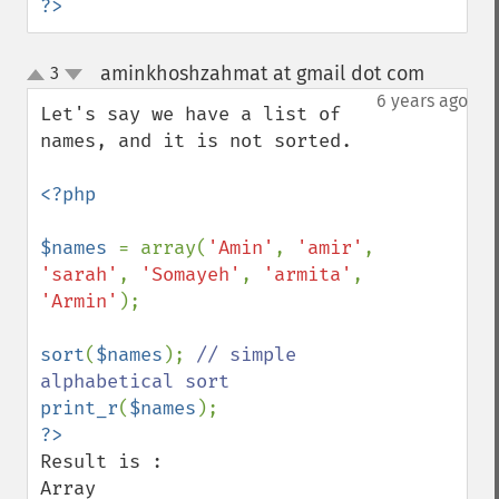
?>
aminkhoshzahmat at gmail dot com
3
¶
up
down
6 years ago
Let's say we have a list of 
names, and it is not sorted.

<?php

$names 
= array(
'Amin'
, 
'amir'
, 
'sarah'
, 
'Somayeh'
, 
'armita'
, 
'Armin'
);

sort
(
$names
); 
// simple 
print_r
(
$names
Result is :

Array
