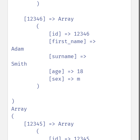
        )

    [12346] => Array

        (

            [id] => 12346

            [first_name] => 
Adam

            [surname] => 
Smith

            [age] => 18

            [sex] => m

        )

)

Array

(

    [12345] => Array

        (

            [id] => 12345
