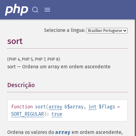
Selecione a língua:
sort
(PHP 4, PHP 5, PHP 7, PHP 8)
sort
—
Ordena um array em ordem ascendente
Descrição
¶
function
sort
(
array
&$array
,
int
$flags
=
SORT_REGULAR
):
true
Ordena os valores do
array
em ordem ascendente,