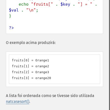
    echo 
"fruits[" 
. 
$key 
. 
"] = " 
. 
$val 
. 
"\n"
;

}

?>
O exemplo acima produzirá:
fruits[0] = Orange1

fruits[1] = orange2

fruits[2] = Orange3

fruits[3] = orange20
A lista foi ordenada como se tivesse sido utilizada
natcasesort()
.