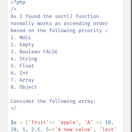
/*

As I found the sort() function 
normally works as ascending order 
based on the following priority :

1. NULL

2. Empty 

3. Boolean FALSE 

4. String 

5. Float 

6. Int 

7. Array

8. Object 

Consider the following array: 

*/

$a 
= [
'fruit'
=> 
'apple'
, 
'A' 
=> 
10
, 
20
, 
5
, 
2.5
, 
5
=>
'A new value'
, 
'last' 