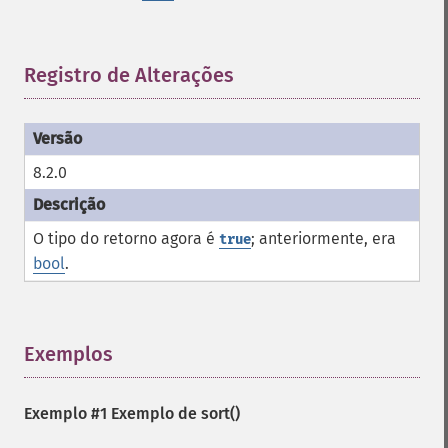
Registro de Alterações
¶
8.2.0
O tipo do retorno agora é
; anteriormente, era
true
bool
.
Exemplos
¶
Exemplo #1 Exemplo de
sort()