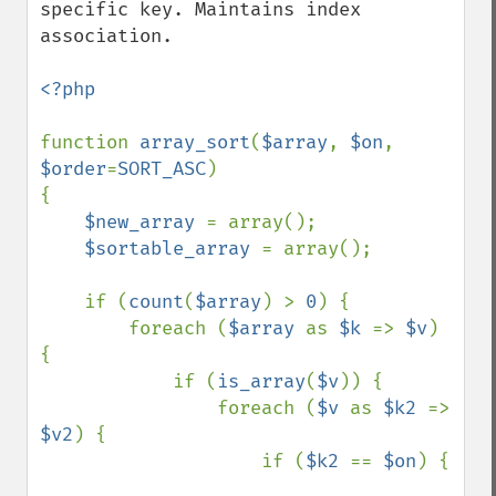
specific key. Maintains index 
association.

<?php

function 
array_sort
(
$array
, 
$on
, 
$order
=
SORT_ASC
)

{

$new_array 
= array();

$sortable_array 
= array();

    if (
count
(
$array
) > 
0
) {

        foreach (
$array 
as 
$k 
=> 
$v
) 
{

            if (
is_array
(
$v
)) {

                foreach (
$v 
as 
$k2 
=> 
$v2
) {

                    if (
$k2 
== 
$on
) {
