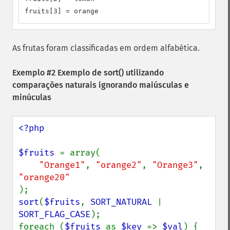
fruits[3] = orange
As frutas foram classificadas em ordem alfabética.
Exemplo #2 Exemplo de
sort()
utilizando
comparações naturais ignorando maiúsculas e
minúculas
<?php

$fruits 
= array(

"Orange1"
, 
"orange2"
, 
"Orange3"
, 
sort
(
$fruits
, 
SORT_NATURAL 
| 
SORT_FLAG_CASE
);

foreach (
$fruits 
as 
$key 
=> 
$val
) {
