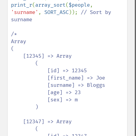
print_r
(
array_sort
(
$people
, 
'surname'
, 
SORT_ASC
)); 
// Sort by 
surname

/*

Array

(

    [12345] => Array

        (

            [id] => 12345

            [first_name] => Joe

            [surname] => Bloggs

            [age] => 23

            [sex] => m

        )

    [12347] => Array

        (
