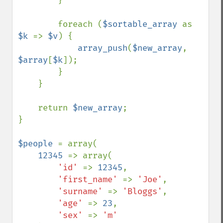
        }

        foreach (
$sortable_array 
as 
$k 
=> 
$v
) {

array_push
(
$new_array
, 
$array
[
$k
]);

        }

    }

    return 
$new_array
;

}

$people 
= array(

12345 
=> array(

'id' 
=> 
12345
,

'first_name' 
=> 
'Joe'
,

'surname' 
=> 
'Bloggs'
,

'age' 
=> 
23
,

'sex' 
=> 
'm'
