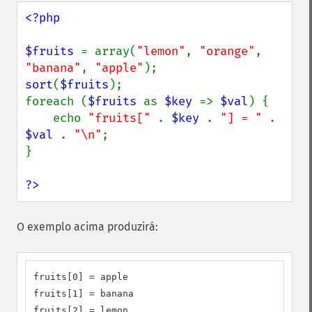
<?php

$fruits 
= array(
"lemon"
, 
"orange"
, 
"banana"
, 
"apple"
sort
(
$fruits
);

foreach (
$fruits 
as 
$key 
=> 
$val
) {

    echo 
"fruits[" 
. 
$key 
. 
"] = " 
. 
$val 
. 
"\n"
;

}

?>
O exemplo acima produzirá:
fruits[0] = apple

fruits[1] = banana

fruits[2] = lemon
