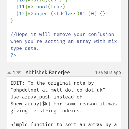
  [
11
]=> 
bool
(
true
)

  [
12
]=>
object
(
stdClass
)
}

//Hope it will remove your confusion 
when you're sorting an array with mix 
?>
Abhishek Banerjee
1
10 years ago
¶
up
down
EDIT: To the original note by 
"phpdotnet at m4tt dot co dot uk" 

Use array_push instead of 
$new_array[$k] for some reason it was 

giving me string indexes.

Simple function to sort an array by a 