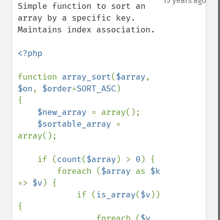
15 years ago
Simple function to sort an 
array by a specific key. 
Maintains index association.

<?php

function 
array_sort
(
$array
, 
$on
, 
$order
=
SORT_ASC
)

{

$new_array 
= array();

$sortable_array 
= 
array();

    if (
count
(
$array
) > 
0
) {

        foreach (
$array 
as 
$k 
=> 
$v
) {

            if (
is_array
(
$v
)) 
{

                foreach (
$v 