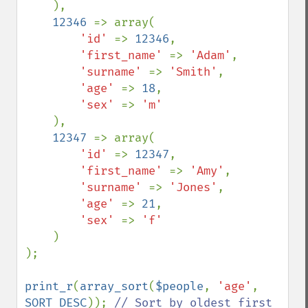
),

12346 
=> array(

'id' 
=> 
12346
,

'first_name' 
=> 
'Adam'
,

'surname' 
=> 
'Smith'
,

'age' 
=> 
18
,

'sex' 
=> 
'm'

),

12347 
=> array(

'id' 
=> 
12347
,

'first_name' 
=> 
'Amy'
,

'surname' 
=> 
'Jones'
,

'age' 
=> 
21
,

'sex' 
=> 
'f'

)

);

print_r
(
array_sort
(
$people
, 
'age'
, 
SORT_DESC
)); 