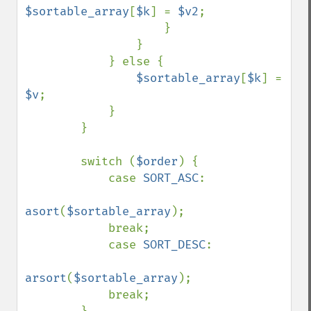
$sortable_array
[
$k
] = 
$v2
;

                    }

                }

            } else {

$sortable_array
[
$k
] = 
$v
;

            }

        }

        switch (
$order
) {

            case 
SORT_ASC
:

asort
(
$sortable_array
);

            break;

            case 
SORT_DESC
:

arsort
(
$sortable_array
);

            break;
