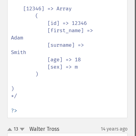
    [12346] => Array

        (

            [id] => 12346

            [first_name] => 
Adam

            [surname] => 
Smith

            [age] => 18

            [sex] => m

        )

)

*/

?>
Walter Tross
13
14 years ago
¶
up
down