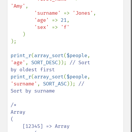
'Amy'
,

'surname' 
=> 
'Jones'
,

'age' 
=> 
21
,

'sex' 
=> 
'f'

)

);

print_r
(
array_sort
(
$people
, 
'age'
, 
SORT_DESC
)); 
// Sort 
print_r
(
array_sort
(
$people
, 
'surname'
, 
SORT_ASC
)); 
// 
Sort by surname

/*

Array

(

    [12345] => Array
