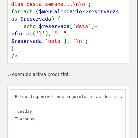
dias desta semana...\n\n"
;

foreach (
$meuCalendario
->
reservadas 
as 
$reservada
) {

    echo 
$reservada
[
'data'
]-
>
format
(
'l'
), 
": "
, 
$reservada
[
'nota'
], 
"\n"
;

?>
O exemplo acima produzirá:
Estou disponível nos seguintes dias desta semana..
Tuesday

Thursday
