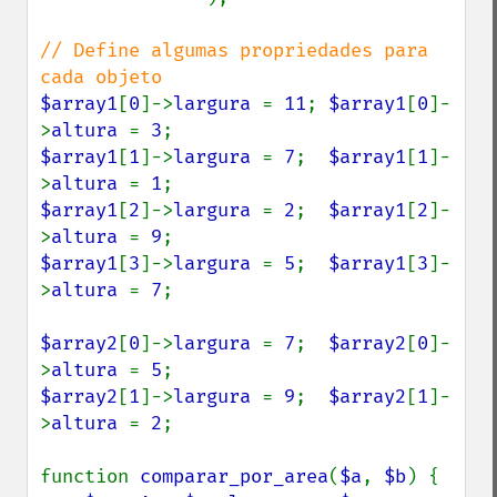
// Define algumas propriedades para 
$array1
[
0
]->
largura 
= 
11
; 
$array1
[
0
]-
>
altura 
= 
3
$array1
[
1
]->
largura 
= 
7
;  
$array1
[
1
]-
>
altura 
= 
1
$array1
[
2
]->
largura 
= 
2
;  
$array1
[
2
]-
>
altura 
= 
9
$array1
[
3
]->
largura 
= 
5
;  
$array1
[
3
]-
>
altura 
= 
7
;

$array2
[
0
]->
largura 
= 
7
;  
$array2
[
0
]-
>
altura 
= 
5
$array2
[
1
]->
largura 
= 
9
;  
$array2
[
1
]-
>
altura 
= 
2
;

function 
comparar_por_area
(
$a
, 
$b
) {
