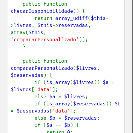
    public function 
checarDisponibilidade
() {

        return 
array_udiff
(
$this
-
>
livres
, 
$this
->
reservadas
, 
array(
$this
, 
'compararPersonalizado'
));

    }

    public function 
compararPersonalizado
(
$livres
, 
$reservadas
) {

        if (
is_array
(
$livres
)) 
$a 
= 
$livres
[
'data'
];

        else 
$a 
= 
$livres
;

        if (
is_array
(
$reservadas
)) 
$b 
= 
$reservadas
[
'data'
];

        else 
$b 
= 
$reservadas
;

        if (
$a 
== 
$b
) {

            return 
0
;
