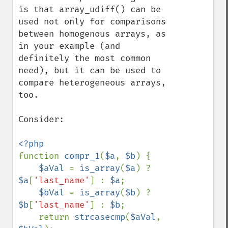
is that array_udiff() can be 
used not only for comparisons 
between homogenous arrays, as 
in your example (and 
definitely the most common 
need), but it can be used to 
compare heterogeneous arrays, 
too.

Consider:

function 
compr_1
(
$a
, 
$b
) {

$aVal 
= 
is_array
(
$a
) ? 
$a
[
'last_name'
] : 
$a
;

$bVal 
= 
is_array
(
$b
) ? 
$b
[
'last_name'
] : 
$b
;

    return 
strcasecmp
(
$aVal
, 