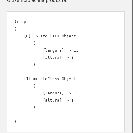
O exemplo acima produzirá:
Array

(

    [0] => stdClass Object

        (

            [largura] => 11

            [altura] => 3

        )

    [1] => stdClass Object

        (

            [largura] => 7

            [altura] => 1

        )

)