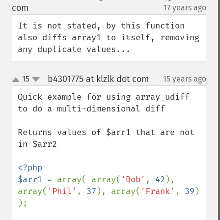
down
com
17 years ago
¶
It is not stated, by this function 
also diffs array1 to itself, removing 
any duplicate values...
b4301775 at klzlk dot com
15
15 years ago
¶
up
down
Quick example for using array_udiff 
to do a multi-dimensional diff

Returns values of $arr1 that are not 
in $arr2

<?php

$arr1 
= array( array(
'Bob'
, 
42
), 
array(
'Phil'
, 
37
), array(
'Frank'
, 
39
) 
);
