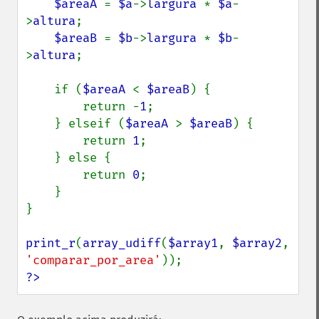
$areaA 
= 
$a
->
largura 
* 
$a
-
>
altura
;

$areaB 
= 
$b
->
largura 
* 
$b
-
>
altura
;

    if (
$areaA 
< 
$areaB
) {

        return -
1
;

    } elseif (
$areaA 
> 
$areaB
) {

        return 
1
;

    } else {

        return 
0
;

    }

}

print_r
(
array_udiff
(
$array1
, 
$array2
, 
'comparar_por_area'
?>