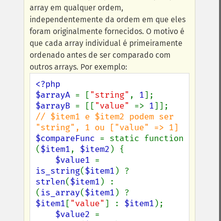
array em qualquer ordem,
independentemente da ordem em que eles
foram originalmente fornecidos. O motivo é
que cada array individual é primeiramente
ordenado antes de ser comparado com
outros arrays. Por exemplo:
<?php

$arrayA 
= [
"string"
, 
1
$arrayB 
= [[
"value" 
=> 
1
// $item1 e $item2 podem ser 
$compareFunc 
= static function 
(
$item1
, 
$item2
) {

$value1 
= 
is_string
(
$item1
) ? 
strlen
(
$item1
) : 
(
is_array
(
$item1
) ? 
$item1
[
"value"
] : 
$item1
);

$value2 
= 