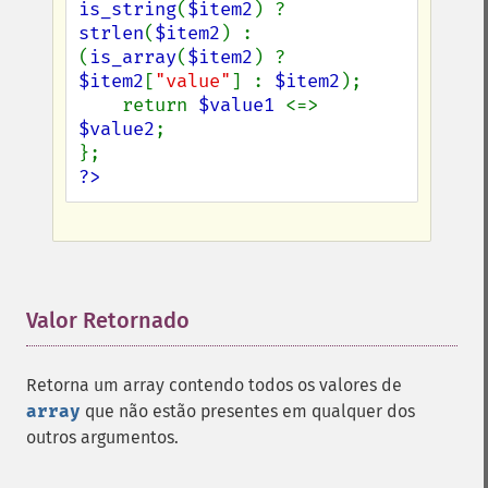
is_string
(
$item2
) ? 
strlen
(
$item2
) : 
(
is_array
(
$item2
) ? 
$item2
[
"value"
] : 
$item2
);

    return 
$value1 
<=> 
$value2
;

?>
Valor Retornado
¶
Retorna um array contendo todos os valores de
array
que não estão presentes em qualquer dos
outros argumentos.