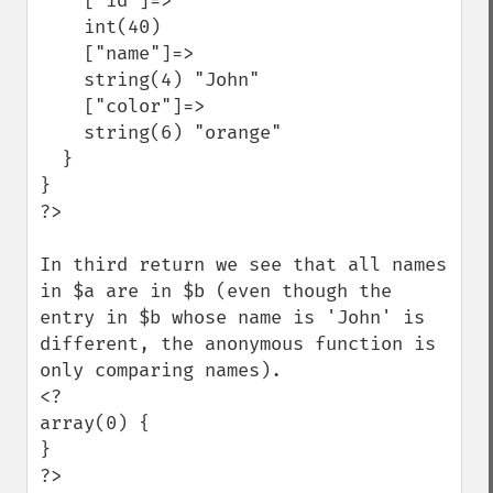
    ["id"]=>

    int(40)

    ["name"]=>

    string(4) "John"

    ["color"]=>

    string(6) "orange"

  }

}

?>

In third return we see that all names 
in $a are in $b (even though the 
entry in $b whose name is 'John' is 
different, the anonymous function is 
only comparing names).

<?

array(0) {

}

?>