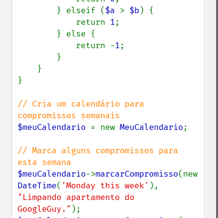
        } elseif (
$a 
> 
$b
) {

            return 
1
;

        } else {

            return -
1
;

        }

    }

}

// Cria um calendário para 
$meuCalendario 
= new 
MeuCalendario
;

// Marca alguns compromissos para 
$meuCalendario
->
marcarCompromisso
(new 
DateTime
(
'Monday this week'
), 
"Limpando apartamento do 
GoogleGuy."