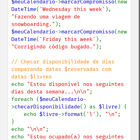
$meuCalendario
->
marcarCompromisso
(new 
DateTime
(
'Wednesday this week'
), 
"Fazendo uma viagem de 
snowboarding."
$meuCalendario
->
marcarCompromisso
(new 
DateTime
(
'Friday this week'
), 
"Corrigindo código bugado."
);

// Checar disponibilidade de dias 
comparando datas $reservadas com 
echo 
"Estou disponível nos seguintes 
dias desta semana...\n\n"
;

foreach (
$meuCalendario
-
>
checarDisponibilidade
() as 
$livre
) {

    echo 
$livre
->
format
(
'l'
), 
"\n"
;

}

echo 
"\n\n"
;

echo 
"Estou ocupado(a) nos seguintes 