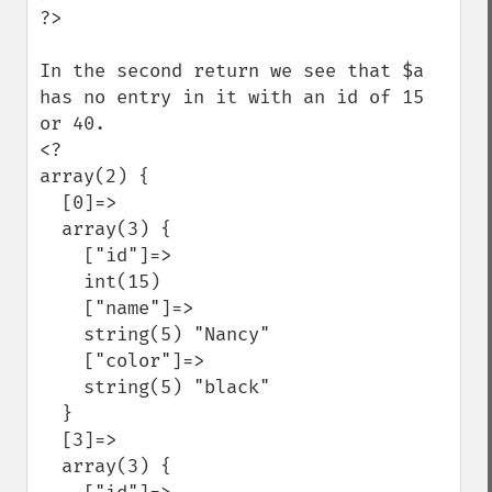
?>

In the second return we see that $a 
has no entry in it with an id of 15 
or 40.

<?

array(2) {

  [0]=>

  array(3) {

    ["id"]=>

    int(15)

    ["name"]=>

    string(5) "Nancy"

    ["color"]=>

    string(5) "black"

  }

  [3]=>

  array(3) {
