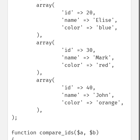
        array(

                'id' => 20,

                'name' => 'Elise',

                'color' => 'blue',

        ),

        array(

                'id' => 30,

                'name' => 'Mark',

                'color' => 'red',

        ),

        array(

                'id' => 40,

                'name' => 'John',

                'color' => 'orange',

        ),

);

function compare_ids($a, $b)
