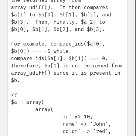
the returned array from 
array_udiff().  It then compares 
$a[1] to $b[0], $b[1], $b[2], and 
$b[3].  Then, finally, $a[2] to 
$b[0], $b[1], $b[2], and $b[3].

For example, compare_ids($a[0], 
$b[0]) === -5 while 
compare_ids($a[1], $b[1]) === 0.  
Therefore, $a[1] is not returned from 
array_udiff() since it is present in 
$b.

<?

$a = array(

        array(

                'id' => 10,

                'name' => 'John',

                'color' => 'red',
