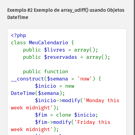
Exemplo #2 Exemplo de
array_udiff()
usando Objetos
DateTime
class 
MeuCalendario 
{

    public 
$livres 
= array();

    public 
$reservadas 
= array();

    public function 
__construct
(
$semana 
= 
'now'
) {

$inicio 
= new 
DateTime
(
$semana
);

$inicio
->
modify
(
'Monday this 
week midnight'
);

$fim 
= clone 
$inicio
;

$fim
->
modify
(
'Friday this 
week midnight'
);
