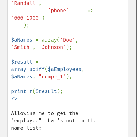
'Randall'
,

'phone'      
=> 
'666-1000'
)

    );

$aNames 
= array(
'Doe'
, 
'Smith'
, 
'Johnson'
);

$result 
= 
array_udiff
(
$aEmployees
, 
$aNames
, 
"compr_1"
);

print_r
(
$result
Allowing me to get the 
"employee" that's not in the 
name list:
