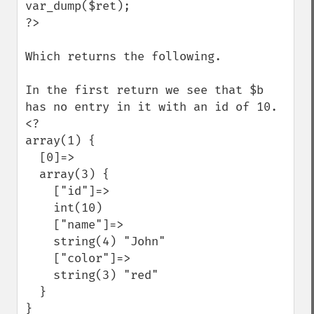
var_dump($ret);

?>

Which returns the following.

In the first return we see that $b 
has no entry in it with an id of 10.

<?

array(1) {

  [0]=>

  array(3) {

    ["id"]=>

    int(10)

    ["name"]=>

    string(4) "John"

    ["color"]=>

    string(3) "red"

  }

}
