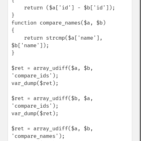
{

    return ($a['id'] - $b['id']);

}

function compare_names($a, $b)

{

    return strcmp($a['name'], 
$b['name']);

}

$ret = array_udiff($a, $b, 
'compare_ids');

var_dump($ret);

$ret = array_udiff($b, $a, 
'compare_ids');

var_dump($ret);

$ret = array_udiff($a, $b, 
'compare_names');
