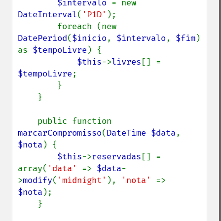
$intervalo 
= new 
DateInterval
(
'P1D'
);

        foreach (new 
DatePeriod
(
$inicio
, 
$intervalo
, 
$fim
) 
as 
$tempoLivre
) {

$this
->
livres
[] = 
$tempoLivre
;

        }

    }

    public function 
marcarCompromisso
(
DateTime $data
, 
$nota
) {

$this
->
reservadas
[] = 
array(
'data' 
=> 
$data
-
>
modify
(
'midnight'
), 
'nota' 
=> 
$nota
);

    }
