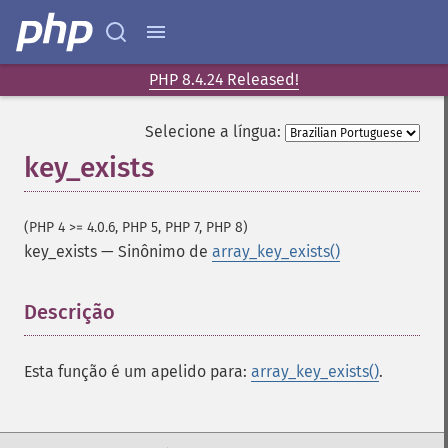
PHP 8.4.24 Released!
Selecione a língua:
key_exists
(PHP 4 >= 4.0.6, PHP 5, PHP 7, PHP 8)
key_exists
—
Sinônimo de
array_key_exists()
Funções para Array
Descrição
¶
array
array_​all
array_​any
Esta função é um apelido para:
array_key_exists()
.
array_​change_​key_​case
array_​chunk
array_​column