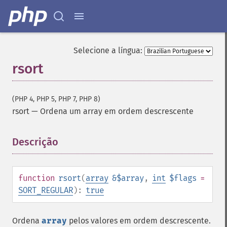
Selecione a língua:
rsort
(PHP 4, PHP 5, PHP 7, PHP 8)
rsort
—
Ordena um array em ordem descrescente
Descrição
¶
function
rsort
(
array
&$array
,
int
$flags
=
SORT_REGULAR
):
true
Ordena
array
pelos valores em ordem descrescente.