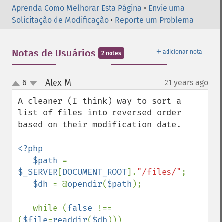
Aprenda Como Melhorar Esta Página
•
Envie uma
Solicitação de Modificação
•
Reporte um Problema
＋
Notas de Usuários
adicionar nota
2 notes
Alex M
6
21 years ago
¶
up
down
A cleaner (I think) way to sort a 
list of files into reversed order 
based on their modification date.

<?php

   $path 
= 
$_SERVER
[
DOCUMENT_ROOT
].
"/files/"
;

$dh 
= @
opendir
(
$path
);

   while (
false 
!== 
(
$file
=
readdir
(
$dh
)))
