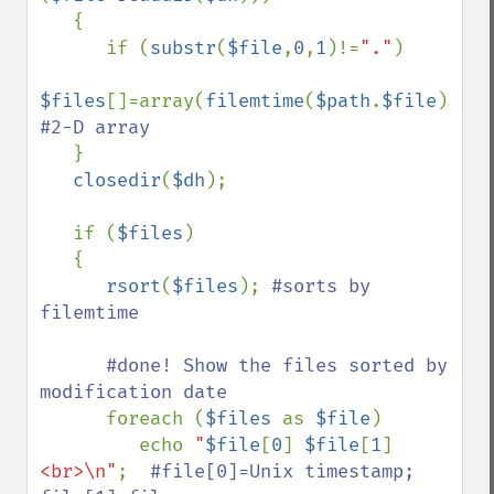
   {

      if (
substr
(
$file
,
0
,
1
)!=
"."
)

$files
[]=array(
filemtime
(
$path
.
$file
),
$fi
#2-D array

}

closedir
(
$dh
);

   if (
$files
)

   {

rsort
(
$files
); 
#sorts by 
filemtime

      #done! Show the files sorted by 
modification date

foreach (
$files 
as 
$file
)

         echo 
"
$file
[
0
]
$file
[
1
]
<br>\n"
;  
#file[0]=Unix timestamp; 