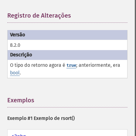
Registro de Alterações
¶
8.2.0
O tipo do retorno agora é
; anteriormente, era
true
bool
.
Exemplos
¶
Exemplo #1 Exemplo de
rsort()