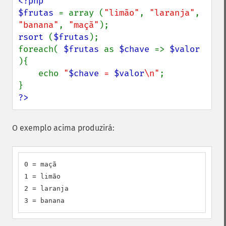
<?php

$frutas 
= array (
"limão"
, 
"laranja"
, 
"banana"
, 
"maçã"
rsort 
(
$frutas
);

foreach( 
$frutas 
as 
$chave 
=> 
$valor 
){

    echo 
"
$chave
 = 
$valor
\n"
;

?>
O exemplo acima produzirá:
0 = maçã

1 = limão

2 = laranja

3 = banana