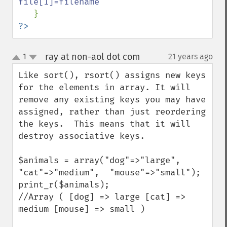
file[1]=filename

?>
ray at non-aol dot com
1
21 years ago
¶
up
down
Like sort(), rsort() assigns new keys 
for the elements in array. It will 
remove any existing keys you may have 
assigned, rather than just reordering 
the keys.  This means that it will 
destroy associative keys.

$animals = array("dog"=>"large",  
"cat"=>"medium",  "mouse"=>"small");

print_r($animals);

//Array ( [dog] => large [cat] => 
medium [mouse] => small )
