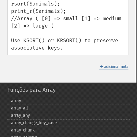
rsort($animals);

print_r($animals);

//Array ( [0] => small [1] => medium 
[2] => large ) 

Use KSORT() or KRSORT() to preserve 
associative keys.
＋
adicionar nota
Funções para Array
array
array_​all
array_​any
array_​change_​key_​case
array_​chunk