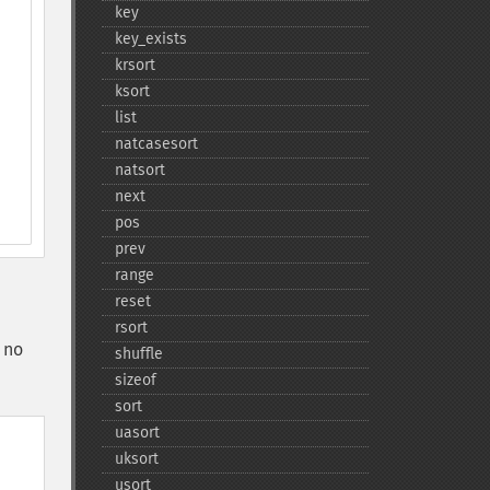
key
key_​exists
krsort
ksort
list
natcasesort
natsort
next
pos
prev
range
reset
rsort
 no
shuffle
sizeof
sort
uasort
uksort
usort