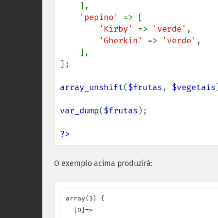
    ],

'pepino' 
=> [

'Kirby' 
=> 
'verde'
,

'Gherkin' 
=> 
'verde'
,

    ],

];

array_unshift
(
$frutas
, 
$vegetais
var_dump
(
$frutas
);

?>
O exemplo acima produzirá:
array(3) {

  [0]=>
