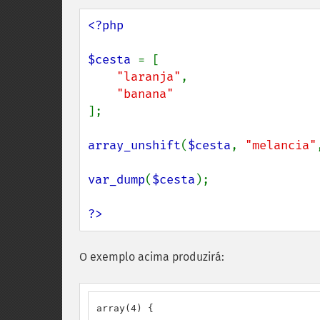
<?php

$cesta 
= [

"laranja"
,

];

array_unshift
(
$cesta
, 
"melancia"
var_dump
(
$cesta
);

?>
O exemplo acima produzirá:
array(4) {
