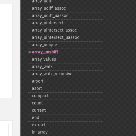
array_​udiff
array_​udiff_​assoc
array_​udiff_​uassoc
array_​uintersect
array_​uintersect_​assoc
array_​uintersect_​uassoc
array_​unique
array_​unshift
array_​values
array_​walk
array_​walk_​recursive
arsort
asort
compact
count
current
end
extract
in_​array