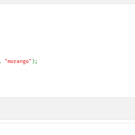
, 
"morango"
);
