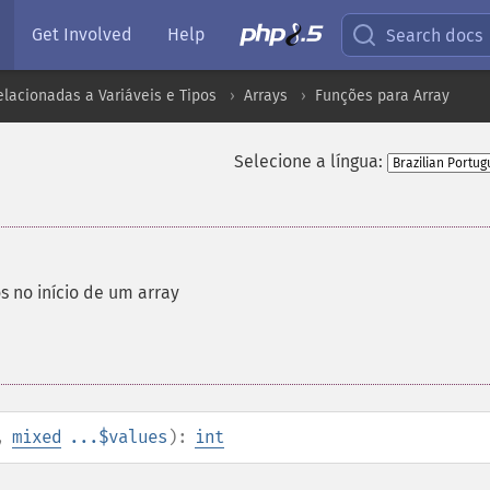
Get Involved
Help
Search docs
lacionadas a Variáveis e Tipos
Arrays
Funções para Array
Selecione a língua:
 no início de um array
,
mixed
...$values
):
int