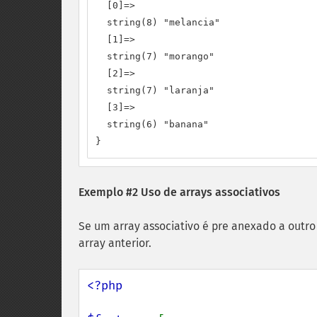
  [0]=>

  string(8) "melancia"

  [1]=>

  string(7) "morango"

  [2]=>

  string(7) "laranja"

  [3]=>

  string(6) "banana"

}
Exemplo #2 Uso de arrays associativos
Se um array associativo é pre anexado a outr
array anterior.
<?php
