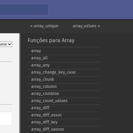
« array_unique
array_values »
Funções para Array
array
array_​all
array_​any
array_​change_​key_​case
array_​chunk
array_​column
array_​combine
array_​count_​values
array_​diff
array_​diff_​assoc
array_​diff_​key
array_​diff_​uassoc