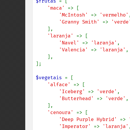
$frutas 
= [

'maca' 
=> [

'McIntosh' 
=> 
'vermelho'
,
'Granny Smith' 
=> 
'verde
    ],

'laranja' 
=> [

'Navel' 
=> 
'laranja'
,

'Valencia' 
=> 
'laranja'
,

    ],

];

$vegetais 
= [

'alface' 
=> [

'Iceberg' 
=> 
'verde'
,

'Butterhead' 
=> 
'verde'
,

    ],

'cenoura' 
=> [

'Deep Purple Hybrid' 
=> 
'Imperator' 
=> 
'laranja'
,