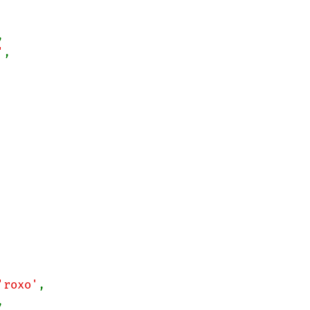


'
,

'roxo'
,


