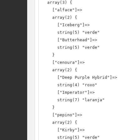
  array(3) {

    ["alface"]=>

    array(2) {

      ["Iceberg"]=>

      string(5) "verde"

      ["Butterhead"]=>

      string(5) "verde"

    }

    ["cenoura"]=>

    array(2) {

      ["Deep Purple Hybrid"]=>

      string(4) "roxo"

      ["Imperator"]=>

      string(7) "laranja"

    }

    ["pepino"]=>

    array(2) {

      ["Kirby"]=>

      string(5) "verde"
