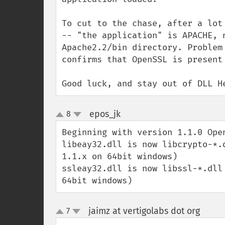
To cut to the chase, after a lot
-- "the application" is APACHE, 
Apache2.2/bin directory. Problem
confirms that OpenSSL is present 
Good luck, and stay out of DLL H
epos_jk
8
¶
up
down
Beginning with version 1.1.0 Ope
libeay32.dll is now libcrypto-*.
1.1.x on 64bit windows)

ssleay32.dll is now libssl-*.dll
64bit windows)
jaimz at vertigolabs dot org
7
¶
up
down