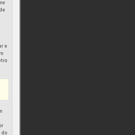
rme
 de
ar e
vo
etro
am
or
 do