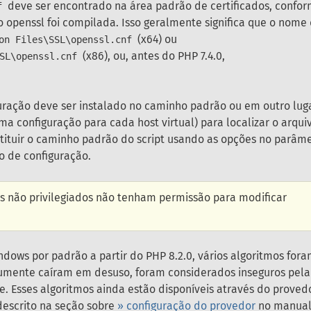
deve ser encontrado na área padrão de certificados, confo
f
openssl foi compilada. Isso geralmente significa que o nome
(x64) ou
on Files\SSL\openssl.cnf
(x86), ou, antes do PHP 7.4.0,
SL\openssl.cnf
guração deve ser instalado no caminho padrão ou em outro lug
a configuração para cada host virtual) para localizar o arqui
stituir o caminho padrão do script usando as opções no parâm
 de configuração.
s não privilegiados não tenham permissão para modificar
ndows por padrão a partir do PHP 8.2.0, vários algoritmos for
umente caíram em desuso, foram considerados inseguros pela
. Esses algoritmos ainda estão disponíveis através do proved
 descrito na seção sobre
» configuração do provedor
no manual