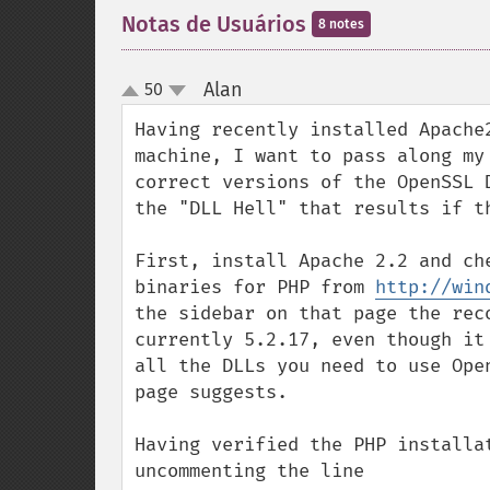
Notas de Usuários
8 notes
Alan
50
¶
up
down
Having recently installed Apache
machine, I want to pass along my
correct versions of the OpenSSL 
the "DLL Hell" that results if th
First, install Apache 2.2 and ch
binaries for PHP from 
http://win
the sidebar on that page the rec
currently 5.2.17, even though it
all the DLLs you need to use Ope
page suggests.

Having verified the PHP installa
uncommenting the line
