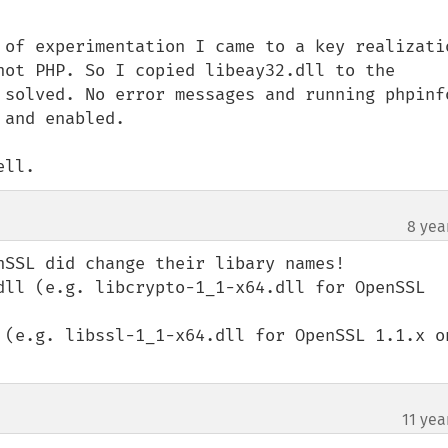
 of experimentation I came to a key realizatio
not PHP. So I copied libeay32.dll to the 
 solved. No error messages and running phpinfo
and enabled.

ell.
8 yea
nSSL did change their libary names!

dll (e.g. libcrypto-1_1-x64.dll for OpenSSL 
 (e.g. libssl-1_1-x64.dll for OpenSSL 1.1.x on
11 yea