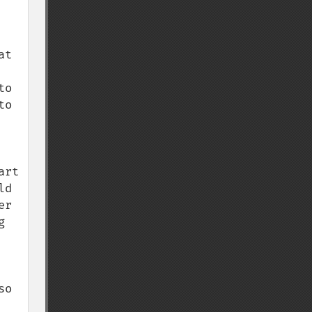
t 
o 
o 
rt 
d 
r 
 
o 