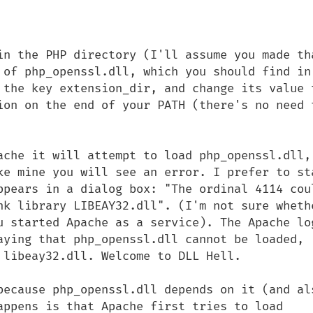
in the PHP directory (I'll assume you made tha
 of php_openssl.dll, which you should find in 
 the key extension_dir, and change its value t
ion on the end of your PATH (there's no need t
ache it will attempt to load php_openssl.dll, 
ke mine you will see an error. I prefer to sta
ppears in a dialog box: "The ordinal 4114 coul
nk library LIBEAY32.dll". (I'm not sure whethe
u started Apache as a service). The Apache log
aying that php_openssl.dll cannot be loaded, 
 libeay32.dll. Welcome to DLL Hell.

because php_openssl.dll depends on it (and als
appens is that Apache first tries to load 