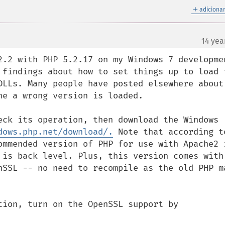
＋
adicionar
14 yea
2.2 with PHP 5.2.17 on my Windows 7 developmen
 findings about how to set things up to load t
DLLs. Many people have posted elsewhere about 
e a wrong version is loaded.

eck its operation, then download the Windows 
dows.php.net/download/.
 Note that according to
ommended version of PHP for use with Apache2 i
 is back level. Plus, this version comes with 
nSSL -- no need to recompile as the old PHP ma
tion, turn on the OpenSSL support by 