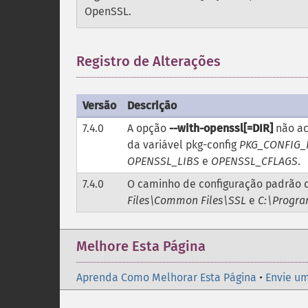
OpenSSL.
Registro de Alterações
Versão
Descrição
7.4.0
A opção
--with-openssl[=DIR]
não ac
da variável pkg-config
PKG_CONFIG_
OPENSSL_LIBS
e
OPENSSL_CFLAGS
.
7.4.0
O caminho de configuração padrão 
Files\Common Files\SSL
e
C:\Progra
Melhore Esta Página
Aprenda Como Melhorar Esta Página
•
Envie um