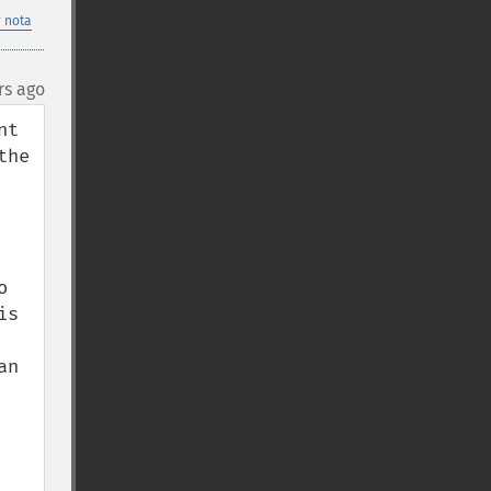
 nota
rs ago
t 
he 
 
s 
n 