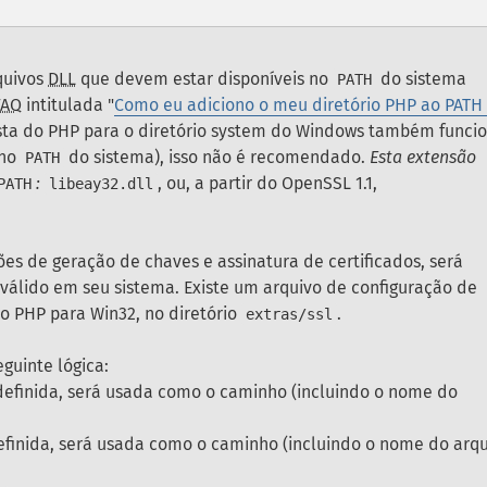
quivos
DLL
que devem estar disponíveis no
do sistema
PATH
FAQ
intitulada "
Como eu adiciono o meu diretório PHP ao PATH
asta do PHP para o diretório system do Windows também funci
 no
do sistema), isso não é recomendado.
Esta extensão
PATH
:
, ou, a partir do OpenSSL 1.1,
PATH
libeay32.dll
ões de geração de chaves e assinatura de certificados, será
válido em seu sistema. Existe um arquivo de configuração de
do PHP para Win32, no diretório
.
extras/ssl
guinte lógica:
 definida, será usada como o caminho (incluindo o nome do
definida, será usada como o caminho (incluindo o nome do arqu