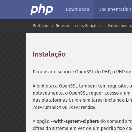
Downloads
Documentation
Prefácio
Referência das Funções
Extensões pa
Instalação
¶
Para usar o suporte OpenSSL do PHP, o PHP d
A biblioteca OpenSSL também tem requisitos 
notavelmente, o OpenSSL requer acesso a um 
das plataformas Unix e similares (incluindo Lin
ou
.
/dev/urandom
/dev/random
A opção
--with-system-ciphers
do comando "con
cifras do sistema em vez de um padrão fixo co