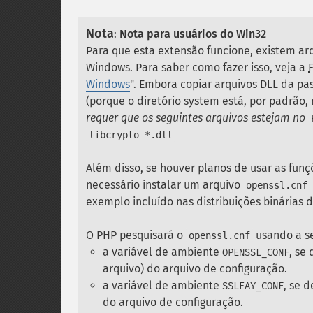
Nota
:
Nota para usuários do Win32
Para que esta extensão funcione, existem ar
Windows. Para saber como fazer isso, veja a
Windows
". Embora copiar arquivos DLL da p
(porque o diretório system está, por padrão,
requer que os seguintes arquivos estejam no
libcrypto-*.dll
Além disso, se houver planos de usar as funç
necessário instalar um arquivo
openssl.cnf
exemplo incluído nas distribuições binárias 
O PHP pesquisará o
usando a se
openssl.cnf
a variável de ambiente
, se
OPENSSL_CONF
arquivo) do arquivo de configuração.
a variável de ambiente
, se 
SSLEAY_CONF
do arquivo de configuração.