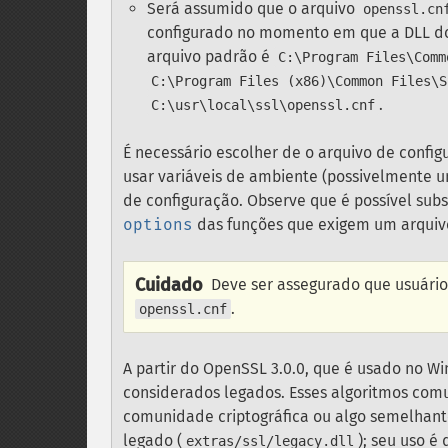
Será assumido que o arquivo
openssl.cn
configurado no momento em que a DLL do 
arquivo padrão é
C:\Program Files\Comm
C:\Program Files (x86)\Common Files\S
.
C:\usr\local\ssl\openssl.cnf
É necessário escolher de o arquivo de confi
usar variáveis de ambiente (possivelmente um
de configuração. Observe que é possível sub
options
das funções que exigem um arquivo
Cuidado
Deve ser assegurado que usuário
.
openssl.cnf
A partir do OpenSSL 3.0.0, que é usado no Wi
considerados legados. Esses algoritmos com
comunidade criptográfica ou algo semelhante
legado (
); seu uso é
extras/ssl/legacy.dll