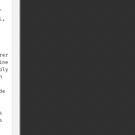
 
, 
er 
ne 
ly 
 
e 
 
 