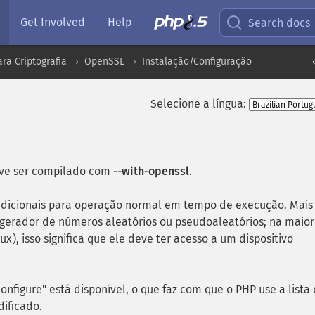
Get Involved
Help
Search docs
ra Criptografia
OpenSSL
Instalação/Configuração
Selecione a língua:
eve ser compilado com
--with-openssl
.
adicionais para operação normal em tempo de execução. Mais
gerador de números aleatórios ou pseudoaleatórios; na maior
ux), isso significa que ele deve ter acesso a um dispositivo
figure" está disponível, o que faz com que o PHP use a lista
dificado.