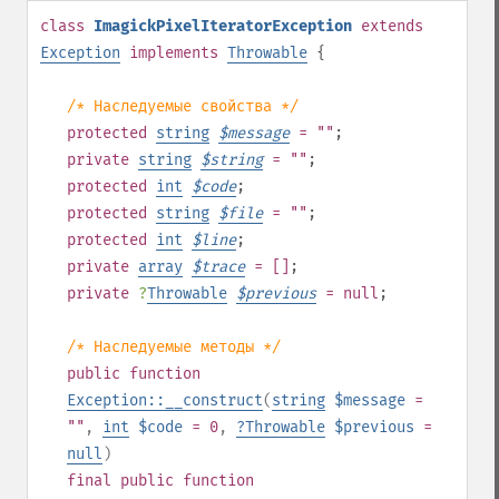
class
ImagickPixelIteratorException
extends
Exception
implements
Throwable
{
/* Наследуемые свойства */
protected
string
$
message
= ""
;
private
string
$
string
= ""
;
protected
int
$
code
;
protected
string
$
file
= ""
;
protected
int
$
line
;
private
array
$
trace
= []
;
private
?
Throwable
$
previous
= null
;
/* Наследуемые методы */
public
function
Exception::__construct
(
string
$message
=
""
,
int
$code
= 0
,
?
Throwable
$previous
=
null
)
final
public
function