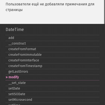
Пользователи ещё не добавляли примечания для
страницы
DateTime
add
_​_​construct
createFromFormat
createFromImmutable
createFromInterface
createFromTimestamp
getLastErrors
modify
_​_​set_​state
setDate
setISODate
setMicrosecond