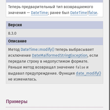
Теперь предварительный тип возвращаемого
значения —
DateTime
; ранее был
DateTime
|
false
.
8.3.0
Метод
DateTime::modify()
теперь выбрасывает
исключение
DateMalformedStringException
, если
передали строку в недопустимом формате.
Раньше метод возвращал значение
и
false
выдавал предупреждение. Функция
date_modify()
не изменилась.
Примеры
¶