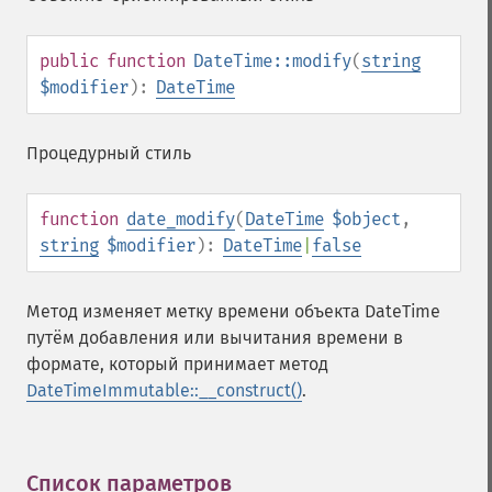
public
function
DateTime::modify
(
string
$modifier
):
DateTime
Процедурный стиль
function
date_modify
(
DateTime
$object
,
string
$modifier
):
DateTime
|
false
Метод изменяет метку времени объекта DateTime
путём добавления или вычитания времени в
формате, который принимает метод
DateTimeImmutable::__construct()
.
Список параметров
¶