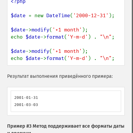
<?php

$date 
= new 
DateTime
(
'2000-12-31'
);

$date
->
modify
(
'+1 month'
);

echo 
$date
->
format
(
'Y-m-d'
) . 
"\n"
;

$date
->
modify
(
'+1 month'
);

echo 
$date
->
format
(
'Y-m-d'
) . 
"\n"
;
Результат выполнения приведённого примера:
2001-01-31

2001-03-03
Пример #3 Метод поддерживает все форматы даты