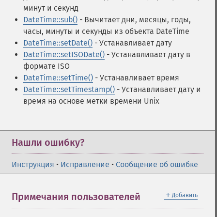
минут и секунд
DateTime::sub()
- Вычитает дни, месяцы, годы,
часы, минуты и секунды из объекта DateTime
DateTime::setDate()
- Устанавливает дату
DateTime::setISODate()
- Устанавливает дату в
формате ISO
DateTime::setTime()
- Устанавливает время
DateTime::setTimestamp()
- Устанавливает дату и
время на основе метки времени Unix
Нашли ошибку?
Инструкция
•
Исправление
•
Сообщение об ошибке
＋
Примечания пользователей
Добавить