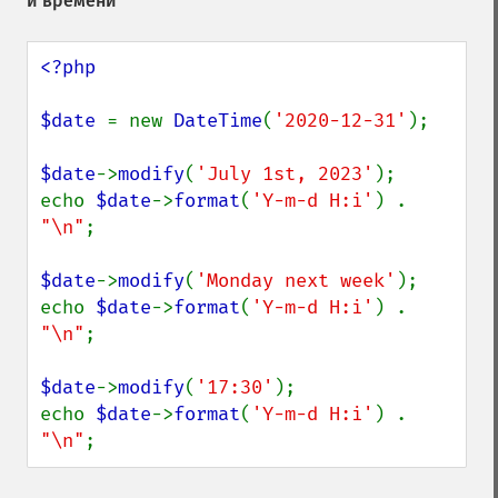
и времени
<?php

$date 
= new 
DateTime
(
'2020-12-31'
);

$date
->
modify
(
'July 1st, 2023'
);

echo 
$date
->
format
(
'Y-m-d H:i'
) . 
"\n"
;

$date
->
modify
(
'Monday next week'
);

echo 
$date
->
format
(
'Y-m-d H:i'
) . 
"\n"
;

$date
->
modify
(
'17:30'
);

echo 
$date
->
format
(
'Y-m-d H:i'
) . 
"\n"
;