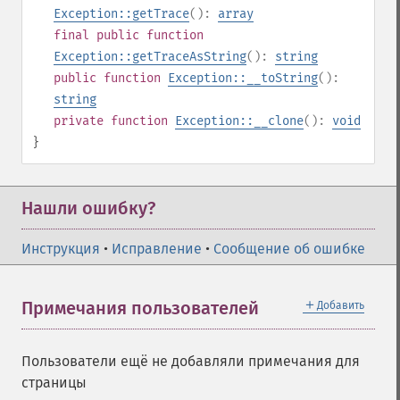
Exception::getTrace
():
array
final
public
function
Exception::getTraceAsString
():
string
public
function
Exception::__toString
():
string
private
function
Exception::__clone
():
void
}
Нашли ошибку?
Инструкция
•
Исправление
•
Сообщение об ошибке
＋
Примечания пользователей
Добавить
Пользователи ещё не добавляли примечания для
страницы