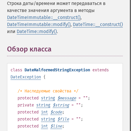
Строка даты/времени может передаваться в
качестве значения аргумента в методы
DateTimeImmutable::__construct()
,
DateTimeImmutable::modify()
,
DateTime::__construct()
или
DateTime::modify()
.
Обзор класса
¶
class
DateMalformedStringException
extends
DateException
{
/* Наследуемые свойства */
protected
string
$
message
= ""
;
private
string
$
string
= ""
;
protected
int
$
code
;
protected
string
$
file
= ""
;
protected
int
$
line
;