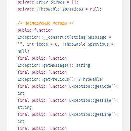
private
array
$
trace
= []
;
private
?
Throwable
$
previous
= null
;
/* Наследуемые методы */
public
function
Exception::__construct
(
string
$message
=
""
,
int
$code
= 0
,
?
Throwable
$previous
=
null
)
final
public
function
Exception::getMessage
():
string
final
public
function
Exception::getPrevious
():
?
Throwable
final
public
function
Exception::getCode
():
int
final
public
function
Exception::getFile
():
string
final
public
function
Exception::getLine
():
int
final
public
function