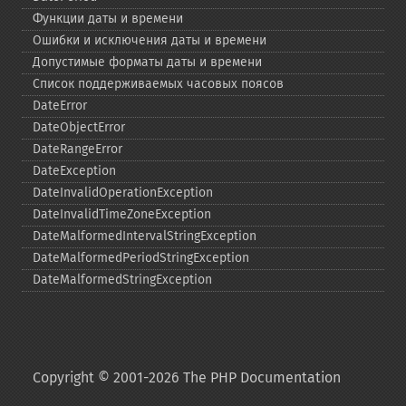
Функции даты и времени
Ошибки и исключения даты и времени
Допустимые форматы даты и времени
Список поддерживаемых часовых поясов
DateError
DateObjectError
DateRangeError
DateException
DateInvalidOperationException
DateInvalidTimeZoneException
DateMalformedIntervalStringException
DateMalformedPeriodStringException
DateMalformedStringException
Copyright © 2001-2026 The PHP Documentation