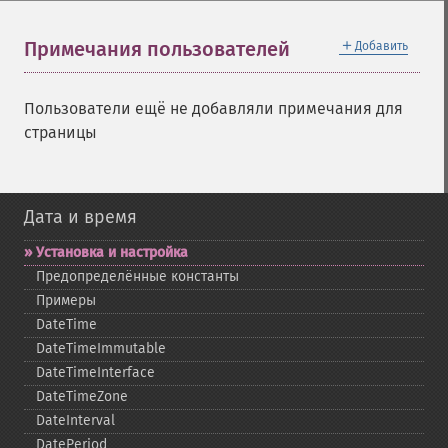
＋
Примечания пользователей
Добавить
Пользователи ещё не добавляли примечания для
страницы
Дата и время
Установка и настройка
Предопределённые константы
Примеры
DateTime
DateTimeImmutable
DateTimeInterface
DateTimeZone
DateInterval
DatePeriod