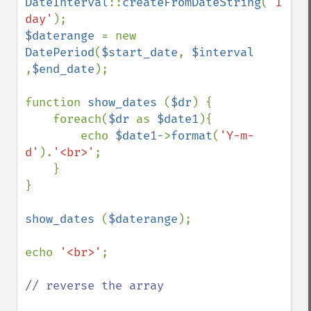
DateInterval
::
createFromDateString
(
'1 
day'
$daterange 
= new 
DatePeriod
(
$start_date
, 
$interval 
,
$end_date
);

function 
show_dates 
(
$dr
) {

    foreach(
$dr 
as 
$date1
){

        echo 
$date1
->
format
(
'Y-m-
d'
).
'<br>'
;

    }

}

show_dates 
(
$daterange
);

echo 
'<br>'
;

// reverse the array
