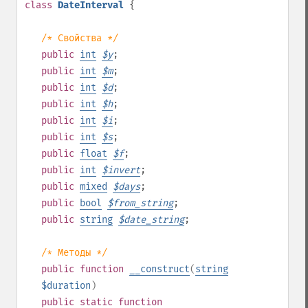
class
DateInterval
{
/* Свойства */
public
int
$
y
;
public
int
$
m
;
public
int
$
d
;
public
int
$
h
;
public
int
$
i
;
public
int
$
s
;
public
float
$
f
;
public
int
$
invert
;
public
mixed
$
days
;
public
bool
$
from_string
;
public
string
$
date_string
;
/* Методы */
public
function
__construct
(
string
$duration
)
public
static
function