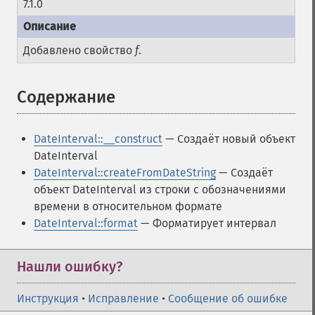
7.1.0
Добавлено свойство
f
.
Содержание
¶
DateInterval::__construct
— Создаёт новый объект
DateInterval
DateInterval::createFromDateString
— Создаёт
объект DateInterval из строки с обозначениями
времени в относительном формате
DateInterval::format
— Форматирует интервал
Нашли ошибку?
Инструкция
•
Исправление
•
Сообщение об ошибке