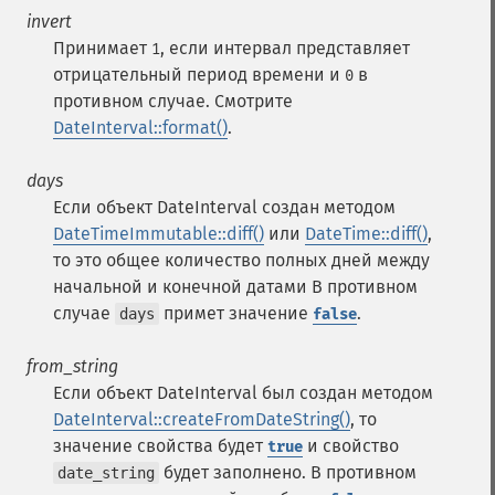
invert
Принимает
, если интервал представляет
1
отрицательный период времени и
в
0
противном случае. Смотрите
DateInterval::format()
.
days
Если объект DateInterval создан методом
DateTimeImmutable::diff()
или
DateTime::diff()
,
то это общее количество полных дней между
начальной и конечной датами В противном
случае
примет значение
.
days
false
from_string
Если объект DateInterval был создан методом
DateInterval::createFromDateString()
, то
значение свойства будет
и свойство
true
будет заполнено. В противном
date_string