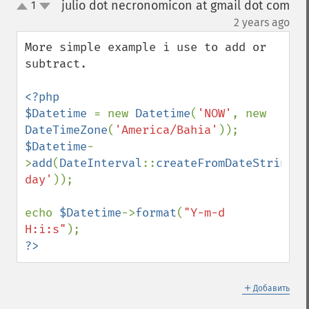
julio dot necronomicon at gmail dot com
1
up
down
¶
2 years ago
More simple example i use to add or 
subtract.

<?php

$Datetime 
= new 
Datetime
(
'NOW'
, new 
DateTimeZone
(
'America/Bahia'
$Datetime
-
>
add
(
DateInterval
::
createFromDateString
(
'
day'
));

echo 
$Datetime
->
format
(
"Y-m-d 
H:i:s"
?>
＋
Добавить