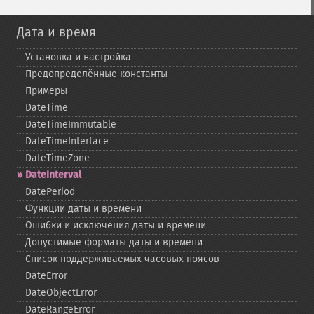
Дата и время
Установка и настройка
Предопределённые константы
Примеры
DateTime
DateTimeImmutable
DateTimeInterface
DateTimeZone
DateInterval
DatePeriod
Функции даты и времени
Ошибки и исключения даты и времени
Допустимые форматы даты и времени
Список поддерживаемых часовых поясов
DateError
DateObjectError
DateRangeError