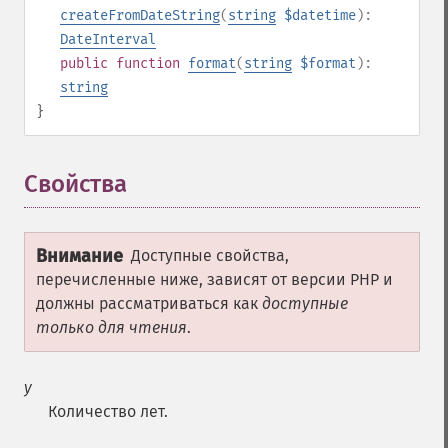
createFromDateString
(
string
$datetime
):
DateInterval
public
function
format
(
string
$format
):
string
}
Свойства
¶
Внимание
Доступные свойства,
перечисленные ниже, зависят от версии PHP и
должны рассматриваться как
доступные
только для чтения
.
y
Количество лет.