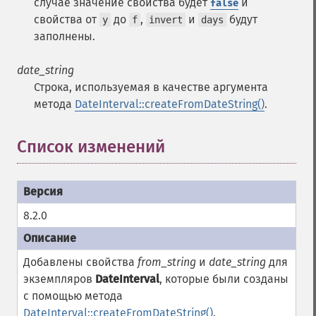
случае значение свойства будет
и
false
свойства от
до
,
и
будут
y
f
invert
days
заполнены.
date_string
Строка, используемая в качестве аргумента
метода
DateInterval::createFromDateString()
.
Список изменений
¶
8.2.0
Добавлены свойства
from_string
и
date_string
для
экземпляров
DateInterval
, которые были созданы
с помощью метода
DateInterval::createFromDateString()
.