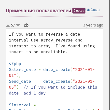
＋
Примечания пользователей
Добавить
2 notes
cb
57
3 years ago
¶
up
down
If you want to reverse a date 
interval use array_reverse and 
iterator_to_array. I've found using 
invert to be unreliable.

<?php

$start_date 
= 
date_create
(
"2021-01-
01"
$end_date   
= 
date_create
(
"2021-01-
05"
); 
// If you want to include this 
date, add 1 day

$interval 
= 