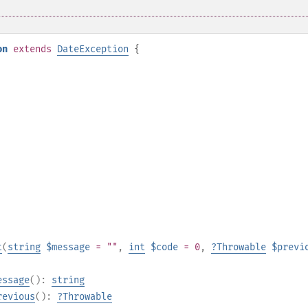
on
extends
DateException
{
t
(
string
$message
= ""
,
int
$code
= 0
,
?
Throwable
$previ
essage
():
string
revious
():
?
Throwable