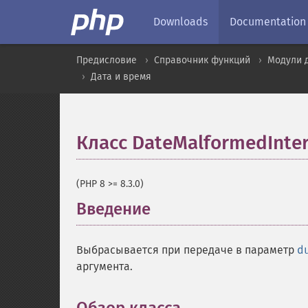
Downloads
Documentation
Предисловие
Справочник функций
Модули д
Дата и время
Класс DateMalformedInter
(PHP 8 >= 8.3.0)
Введение
¶
Выбрасывается при передаче в параметр
d
аргумента.