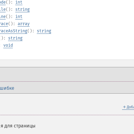
ode
():
int
ile
():
string
ine
():
int
race
():
array
raceAsString
():
string
():
string
):
void
ошибке
＋
Доб
я для страницы