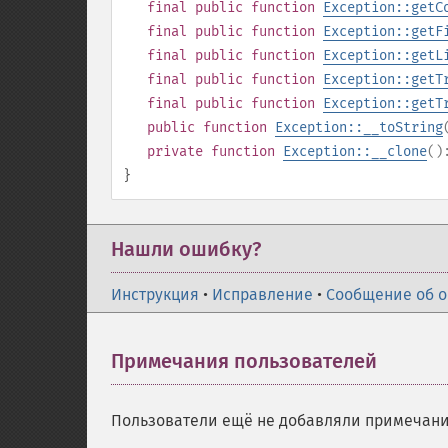
final
public
function
Exception::getC
final
public
function
Exception::getF
final
public
function
Exception::getL
final
public
function
Exception::getT
final
public
function
Exception::getT
public
function
Exception::__toString
private
function
Exception::__clone
(
}
Нашли ошибку?
Инструкция
•
Исправление
•
Сообщение об 
Примечания пользователей
Пользователи ещё не добавляли примечани