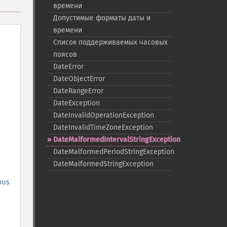
времени
Допустимые форматы даты и
времени
Список поддерживаемых часовых
поясов
DateError
DateObjectError
DateRangeError
DateException
DateInvalidOperationException
DateInvalidTimeZoneException
DateMalformedIntervalStringException
DateMalformedPeriodStringException
DateMalformedStringException
ous