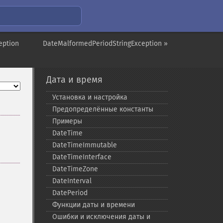
eption
DateMalformedPeriodStringException »
Дата и время
Установка и настройка
Предопределённые константы
Примеры
DateTime
DateTimeImmutable
DateTimeInterface
DateTimeZone
DateInterval
DatePeriod
Функции даты и времени
Ошибки и исключения даты и