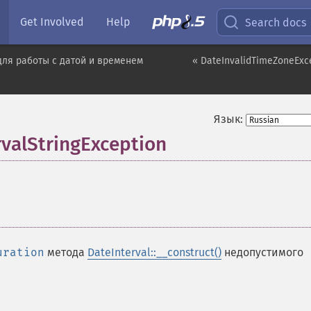
Get Involved
Help
Search docs
ля работы с датой и временем
« DateInvalidTimeZoneExc
Язык:
valStringException
¶
uration
метода
DateInterval::__construct()
недопустимого