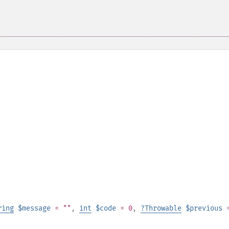
ring
$message
= ""
,
int
$code
= 0
,
?
Throwable
$previous