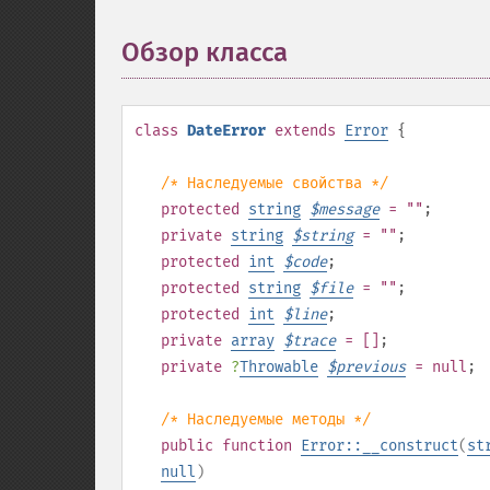
Обзор класса
¶
class
DateError
extends
Error
{
/* Наследуемые свойства */
protected
string
$
message
= ""
;
private
string
$
string
= ""
;
protected
int
$
code
;
protected
string
$
file
= ""
;
protected
int
$
line
;
private
array
$
trace
= []
;
private
?
Throwable
$
previous
= null
;
/* Наследуемые методы */
public
function
Error::__construct
(
st
null
)