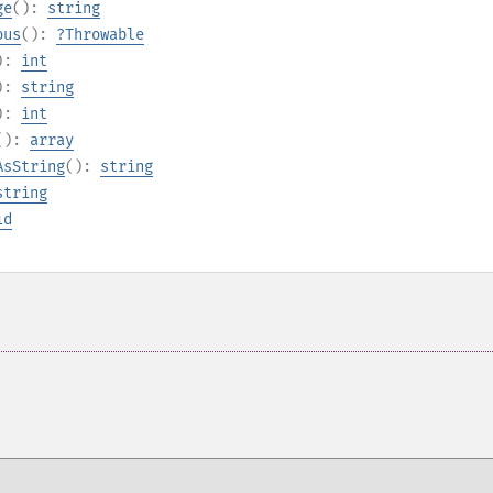
ge
():
string
ous
():
?
Throwable
):
int
):
string
):
int
():
array
AsString
():
string
string
id