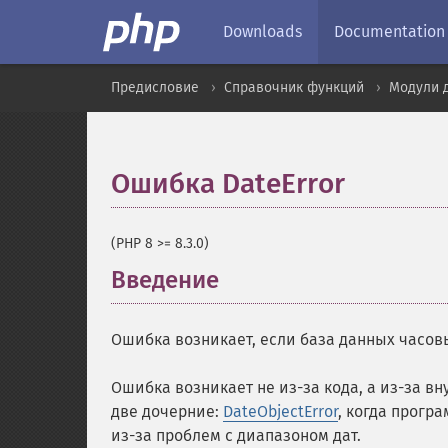
Downloads
Documentation
Предисловие
Справочник функций
Модули д
Ошибка DateError
¶
(PHP 8 >= 8.3.0)
Введение
¶
Ошибка возникает, если база данных часов
Ошибка возникает не из-за кода, а из-за в
две дочерние:
DateObjectError
, когда прогр
из-за проблем с диапазоном дат.