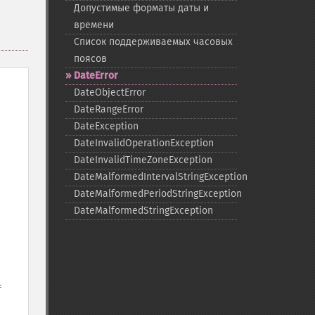
Допустимые форматы даты и
времени
Список поддерживаемых часовых
поясов
DateError
DateObjectError
DateRangeError
DateException
DateInvalidOperationException
DateInvalidTimeZoneException
DateMalformedIntervalStringException
DateMalformedPeriodStringException
DateMalformedStringException
=