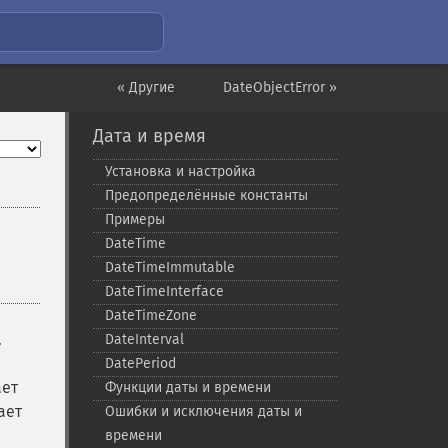
« Другие
DateObjectError »
Дата и время
Установка и настройка
Предопределённые константы
Примеры
DateTime
DateTimeImmutable
DateTimeInterface
DateTimeZone
.
DateInterval
DatePeriod
ает
Функции даты и времени
ает
Ошибки и исключения даты и
времени