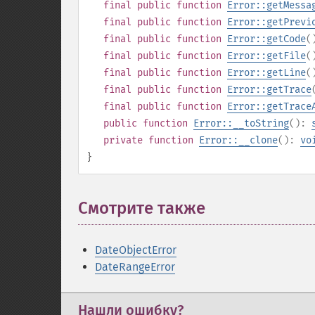
final
public
function
Error::getMessa
final
public
function
Error::getPrevi
final
public
function
Error::getCode
(
final
public
function
Error::getFile
(
final
public
function
Error::getLine
(
final
public
function
Error::getTrace
final
public
function
Error::getTrace
public
function
Error::__toString
():
private
function
Error::__clone
():
vo
}
Смотрите также
DateObjectError
DateRangeError
Нашли ошибку?