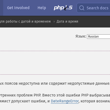
Get Involved
Help
Search docs
ля работы с датой и временем
Дата и время
Язык:
ых поясов недоступна или содержит недопустимые данные
нутренних проблем PHP. Вместо этой ошибки PHP выбрасыв
аммист допускает ошибки, и
DateRangeError
, которая возник