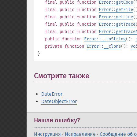
final
public
function
Error::getCode
(
final
public
function
Error::getFile
(
final
public
function
Error::getLine
(
final
public
function
Error::getTrace
final
public
function
Error::getTrace
public
function
Error::__toString
():
private
function
Error::__clone
():
vo
}
Смотрите также
DateError
DateObjectError
Нашли ошибку?
Инструкция
•
Исправление
•
Сообщение об 