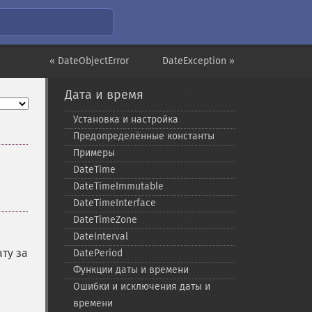
« DateObjectError
DateException »
Дата и время
Установка и настройка
Предопределённые константы
Примеры
DateTime
DateTimeImmutable
DateTimeInterface
DateTimeZone
DateInterval
ату за
DatePeriod
Функции даты и времени
Ошибки и исключения даты и
времени