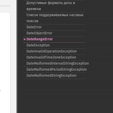
Допустимые форматы даты и
времени
Список поддерживаемых часовых
поясов
DateError
DateObjectError
DateRangeError
DateException
DateInvalidOperationException
DateInvalidTimeZoneException
DateMalformedIntervalStringException
DateMalformedPeriodStringException
DateMalformedStringException
=