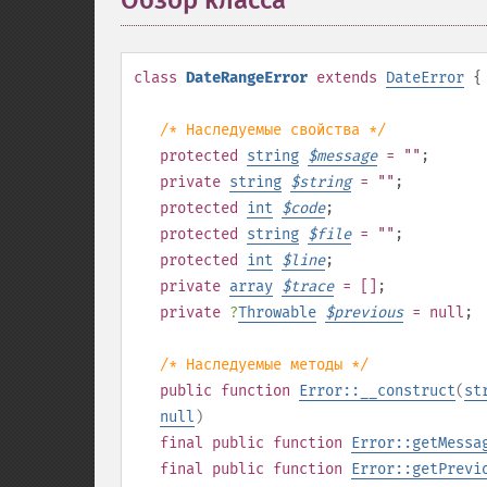
Обзор класса
¶
class
DateRangeError
extends
DateError
{
/* Наследуемые свойства */
protected
string
$
message
= ""
;
private
string
$
string
= ""
;
protected
int
$
code
;
protected
string
$
file
= ""
;
protected
int
$
line
;
private
array
$
trace
= []
;
private
?
Throwable
$
previous
= null
;
/* Наследуемые методы */
public
function
Error::__construct
(
st
null
)
final
public
function
Error::getMessa
final
public
function
Error::getPrevi