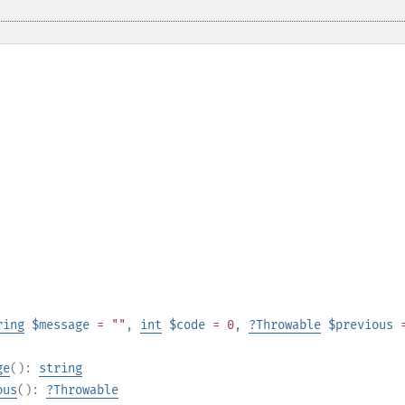
ring
$message
= ""
,
int
$code
= 0
,
?
Throwable
$previous
ge
():
string
ous
():
?
Throwable