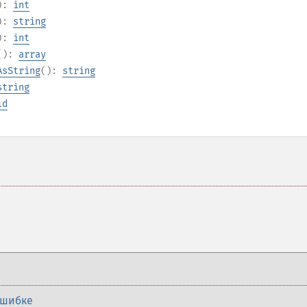
):
int
):
string
):
int
():
array
AsString
():
string
string
id
ошибке