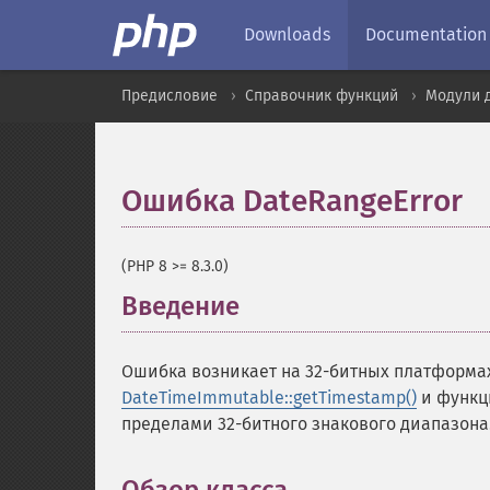
Downloads
Documentation
Предисловие
Справочник функций
Модули д
Ошибка DateRangeError
(PHP 8 >= 8.3.0)
Введение
¶
Ошибка возникает на 32-битных платформа
DateTimeImmutable::getTimestamp()
и функ
пределами 32-битного знакового диапазона