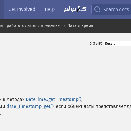
Get Involved
Help
Search docs
ля работы с датой и временем
Дата и время
Язык:
¶
х в методах
DateTime::getTimestamp()
,
ции
date_timestamp_get()
, если объект даты представляет д
.