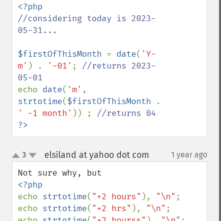
//considering today is 2023-
05-31...

$firstOfThisMonth 
= 
date
(
'Y-
m'
) . 
'-01'
; 
//returns 2023-
echo 
date
(
'm'
, 
strtotime
(
$firstOfThisMonth 
. 
' -1 month'
)) ; 
?>
elsiland at yahoo dot com
3
1 year ago
¶
up
down
echo 
strtotime
(
"+2 hours"
), 
"\n"
;

echo 
strtotime
(
"+2 hrs"
), 
"\n"
;

echo 
strtotime
(
"+2 hourss"
), 
"\n"