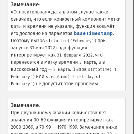
Замечание
:
«Относительная» дата в этом случае также
означает, что если конкретный компонент метки
даты и времени не указали, функция возьмёт
его дословно из параметра
baseTimestamp
.
Поэтому вызов
при
strtotime('February')
запуске 31 мая 2022 года функция
интерпретирует как
, что
31 февраля 2022
перенесётся в метку времени
, а в
3 марта
високосный год —
. Вызов
2 марта
strtotime('1
или
February')
strtotime('first day of
не допустит этой проблемы.
February')
Замечание
:
При двузначном указании количества лет
значения 00-69 функция интерпретирует как
2000-2069, а 70-99 — 1970-1999. Замечания ниже