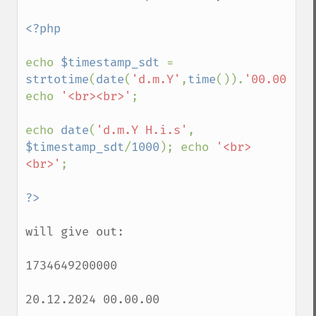
<?php 

echo 
$timestamp_sdt 
= 
strtotime
(
date
(
'd.m.Y'
,
time
()).
'00.00.00'
echo 
'<br><br>'
;

echo 
date
(
'd.m.Y H.i.s'
, 
$timestamp_sdt
/
1000
); echo 
'<br>
<br>'
;

will give out:

1734649200000

20.12.2024 00.00.00