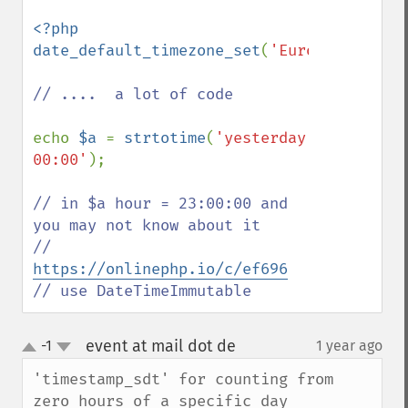
<?php

date_default_timezone_set
(
'Europe/Berlin'
// ....  a lot of code 

echo 
$a 
= 
strtotime
(
'yesterday 
00:00'
);

// in $a hour = 23:00:00 and 
you may not know about it

// 
https://onlinephp.io/c/ef696
// use DateTimeImmutable
event at mail dot de
-1
1 year ago
¶
up
down
'timestamp_sdt' for counting from 
zero hours of a specific day
