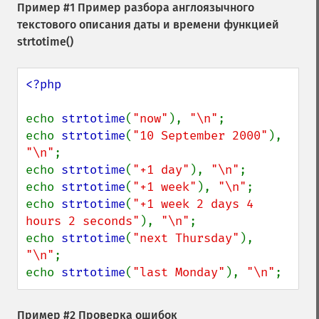
Пример #1 Пример разбора англоязычного
текстового описания даты и времени функцией
strtotime()
<?php

echo 
strtotime
(
"now"
), 
"\n"
;

echo 
strtotime
(
"10 September 2000"
), 
"\n"
;

echo 
strtotime
(
"+1 day"
), 
"\n"
;

echo 
strtotime
(
"+1 week"
), 
"\n"
;

echo 
strtotime
(
"+1 week 2 days 4 
hours 2 seconds"
), 
"\n"
;

echo 
strtotime
(
"next Thursday"
), 
"\n"
;

echo 
strtotime
(
"last Monday"
), 
"\n"
;
Пример #2 Проверка ошибок