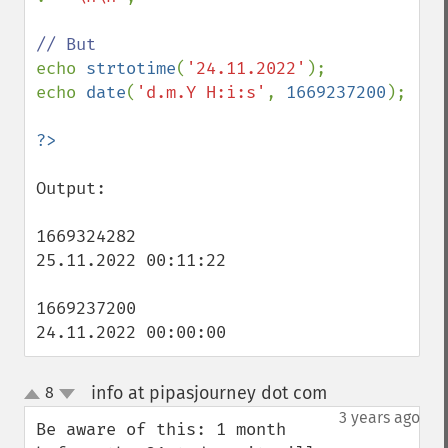
echo 
strtotime
(
'24.11.2022'
);

echo 
date
(
'd.m.Y H:i:s'
, 
1669237200
);

Output:

1669324282

25.11.2022 00:11:22

1669237200

24.11.2022 00:00:00
info at pipasjourney dot com
8
¶
up
down
3 years ago
Be aware of this: 1 month 