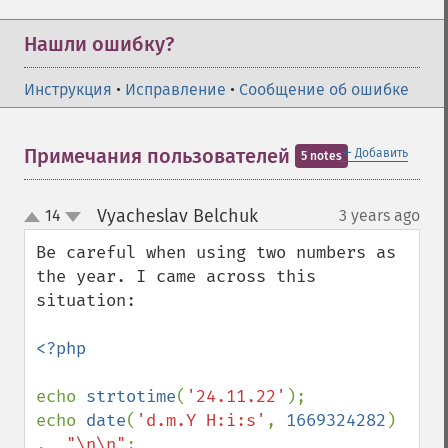
Нашли ошибку?
Инструкция
•
Исправление
•
Сообщение об ошибке
＋
Примечания пользователей
Добавить
5 notes
Vyacheslav Belchuk
14
3 years ago
¶
up
down
Be careful when using two numbers as 
the year. I came across this 
situation:

<?php

echo 
strtotime
(
'24.11.22'
);

echo 
date
(
'd.m.Y H:i:s'
, 
1669324282
)  
.  
"\n\n"
;
