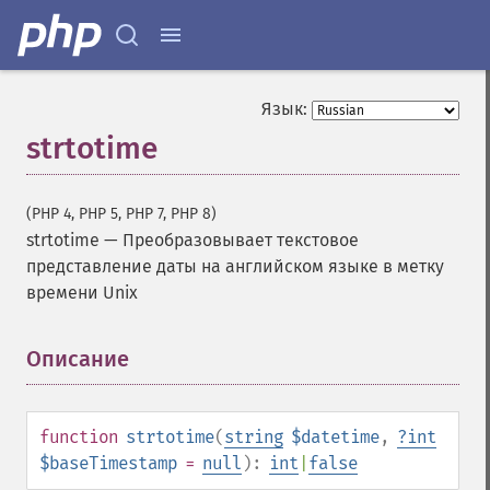
Язык:
strtotime
(PHP 4, PHP 5, PHP 7, PHP 8)
strtotime
—
Преобразовывает текстовое
представление даты на английском языке в метку
времени Unix
Описание
¶
function
strtotime
(
string
$datetime
,
?
int
$baseTimestamp
=
null
):
int
|
false