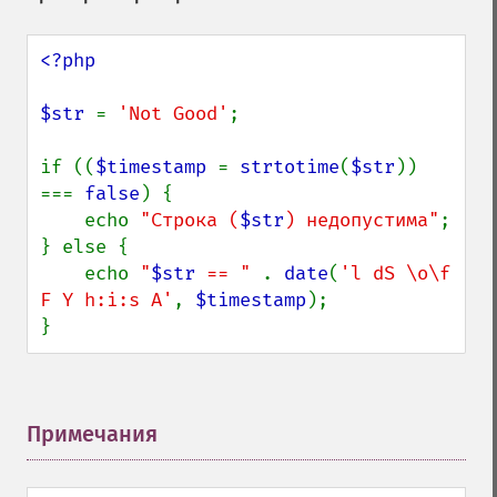
<?php

$str 
= 
'Not Good'
;

if ((
$timestamp 
= 
strtotime
(
$str
)) 
=== 
false
) {

    echo 
"Строка (
$str
) недопустима"
;

} else {

    echo 
"
$str
 == " 
. 
date
(
'l dS \o\f 
F Y h:i:s A'
, 
$timestamp
);

}
Примечания
¶