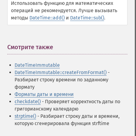
Использовать функцию для математических
операций не рекомендуется. Лучше вызывать
методы
DateTime::add()
и
DateTime::sub()
.
Смотрите также
¶
DateTimeImmutable
DateTimeImmutable::createFromFormat()
-
Разбирает строку времени по заданному
формату
Форматы даты и времени
checkdate()
- Проверяет корректность даты по
григорианскому календарю
strptime()
- Разбирает строку даты и времени,
которую сгенерировала функция strftime