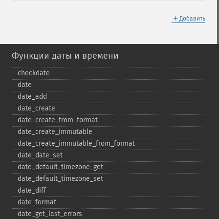
＋
Добавить
Функции даты и времени
checkdate
date
date_​add
date_​create
date_​create_​from_​format
date_​create_​immutable
date_​create_​immutable_​from_​format
date_​date_​set
date_​default_​timezone_​get
date_​default_​timezone_​set
date_​diff
date_​format
date_​get_​last_​errors