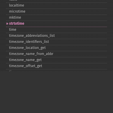
localtime
microtime
mktime
strtotime
time
timezone_​abbreviations_​list
timezone_​identifiers_​list
timezone_​location_​get
timezone_​name_​from_​abbr
timezone_​name_​get
timezone_​offset_​get
timezone_​open
timezone_​transitions_​get
timezone_​version_​get
Deprecated
date_​sunrise
date_​sunset
gmstrftime