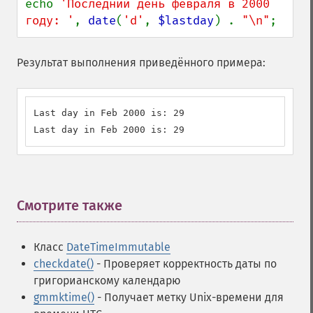
echo 
'Последний день февраля в 2000 
году: '
, 
date
(
'd'
, 
$lastday
) . 
"\n"
;
Результат выполнения приведённого примера:
Last day in Feb 2000 is: 29

Last day in Feb 2000 is: 29
Смотрите также
¶
Класс
DateTimeImmutable
checkdate()
- Проверяет корректность даты по
григорианскому календарю
gmmktime()
- Получает метку Unix-времени для