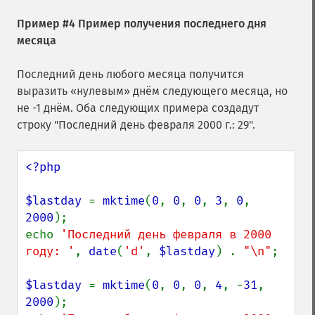
Пример #4 Пример получения последнего дня
месяца
Последний день любого месяца получится
выразить «нулевым» днём следующего месяца, но
не -1 днём. Оба следующих примера создадут
строку "Последний день февраля 2000 г.: 29".
<?php

$lastday 
= 
mktime
(
0
, 
0
, 
0
, 
3
, 
0
, 
2000
);

echo 
'Последний день февраля в 2000 
году: '
, 
date
(
'd'
, 
$lastday
) . 
"\n"
;

$lastday 
= 
mktime
(
0
, 
0
, 
0
, 
4
, -
31
, 
2000
);
