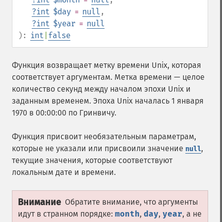
?
int
$day
=
null
,
?
int
$year
=
null
):
int
|
false
Функция возвращает метку времени Unix, которая
соответствует аргументам. Метка времени — целое
количество секунд между началом эпохи Unix и
заданным временем. Эпоха Unix началась 1 января
1970 в 00:00:00 по Гринвичу.
Функция присвоит необязательным параметрам,
которые не указали или присвоили значение
,
null
текущие значения, которые соответствуют
локальным дате и времени.
Внимание
Обратите внимание, что аргументы
идут в странном порядке:
month
,
day
,
year
, а не