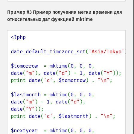
Пример #3 Пример получения метки времени для
относительных дат функцией mktime
<?php

date_default_timezone_set
(
'Asia/Tokyo'
);

$tomorrow  
= 
mktime
(
0
, 
0
, 
0
, 
date
(
"m"
), 
date
(
"d"
) + 
1
, 
date
(
"Y"
));

print 
date
(
'c'
, 
$tomorrow
) . 
"\n"
;

$lastmonth 
= 
mktime
(
0
, 
0
, 
0
, 
date
(
"m"
) - 
1
, 
date
(
"d"
),   
date
(
"Y"
));

print 
date
(
'c'
, 
$lastmonth
) . 
"\n"
;

$nextyear  
= 
mktime
(
0
, 
0
, 
0
, 