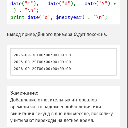
date
(
"m"
),   
date
(
"d"
),   
date
(
"Y"
) + 
1
) . 
"\n"
;

print 
date
(
'c'
, 
$nextyear
) . 
"\n"
;
Вывод приведённого примера будет похож на:
2025-09-30T00:00:00+09:00

2025-08-29T00:00:00+09:00

2026-09-29T00:00:00+09:00
Замечание
:
Добавление относительных интервалов
времени часто надёжнее добавления или
вычитания секунд в дне или месяце, поскольку
учитывают переходы на летнее время.