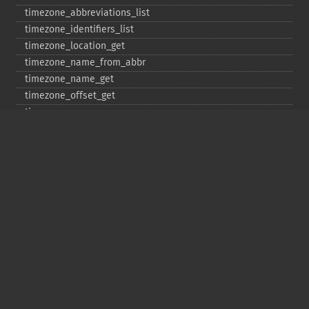
timezone_​abbreviations_​list
timezone_​identifiers_​list
timezone_​location_​get
timezone_​name_​from_​abbr
timezone_​name_​get
timezone_​offset_​get
timezone_​open
timezone_​transitions_​get
timezone_​version_​get
Deprecated
date_​sunrise
date_​sunset
gmstrftime
strftime
strptime