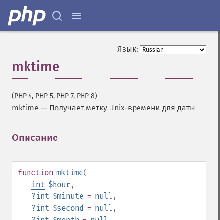
Язык:
mktime
(PHP 4, PHP 5, PHP 7, PHP 8)
mktime
—
Получает метку Unix-времени для даты
Описание
¶
function
mktime
(
int
$hour
,
?
int
$minute
=
null
,
?
int
$second
=
null
,
?
int
$month
=
null
,