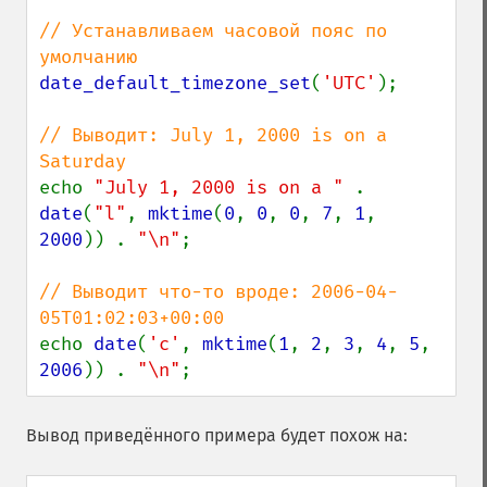
// Устанавливаем часовой пояс по 
date_default_timezone_set
(
'UTC'
);

// Выводит: July 1, 2000 is on a 
echo 
"July 1, 2000 is on a " 
. 
date
(
"l"
, 
mktime
(
0
, 
0
, 
0
, 
7
, 
1
, 
2000
)) . 
"\n"
;

// Выводит что-то вроде: 2006-04-
echo 
date
(
'c'
, 
mktime
(
1
, 
2
, 
3
, 
4
, 
5
, 
2006
)) . 
"\n"
;
Вывод приведённого примера будет похож на: