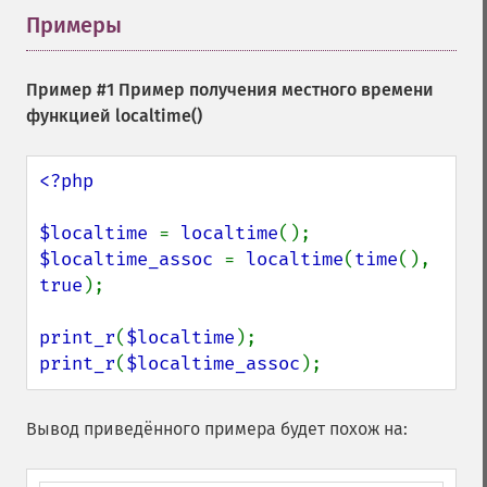
Примеры
¶
Пример #1 Пример получения местного времени
функцией
localtime()
<?php

$localtime 
= 
localtime
$localtime_assoc 
= 
localtime
(
time
(), 
true
);

print_r
(
$localtime
print_r
(
$localtime_assoc
);
Вывод приведённого примера будет похож на: