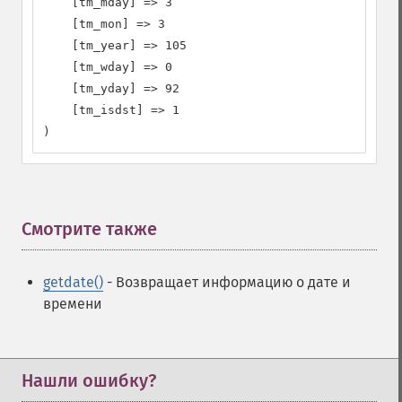
    [tm_mday] => 3

    [tm_mon] => 3

    [tm_year] => 105

    [tm_wday] => 0

    [tm_yday] => 92

    [tm_isdst] => 1

)
Смотрите также
¶
getdate()
- Возвращает информацию о дате и
времени
Нашли ошибку?