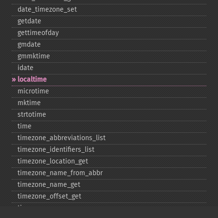
date_​timezone_​set
getdate
gettimeofday
gmdate
gmmktime
idate
localtime
microtime
mktime
strtotime
time
timezone_​abbreviations_​list
timezone_​identifiers_​list
timezone_​location_​get
timezone_​name_​from_​abbr
timezone_​name_​get
timezone_​offset_​get
timezone_​open