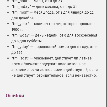
"tm_hour" — часы, от
до
0
23
"tm_mday" — день месяца, от
до
1
31
"tm_mon" — месяц года, от
для января до
0
11
для декабря
"tm_year" — количество лет, которое прошло с
1900 г.
"tm_wday" — день недели, от
для воскресенья
0
до
для субботы
6
"tm_yday" — порядковый номер дня в году, от
0
до
365
"tm_isdst" — указывает, действует ли летнее
время
Элемент содержит положительное
значение, если летнее время действует,
, если
0
не действует, отрицательное, если неизвестно.
Ошибки
¶