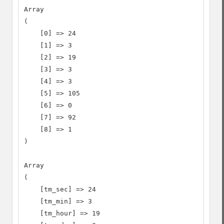
Array

(

    [0] => 24

    [1] => 3

    [2] => 19

    [3] => 3

    [4] => 3

    [5] => 105

    [6] => 0

    [7] => 92

    [8] => 1

)

Array

(

    [tm_sec] => 24

    [tm_min] => 3

    [tm_hour] => 19
