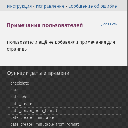
Инструкция
•
Исправление
•
Сообщение об ошибке
＋
Примечания пользователей
Добавить
Пользователи ещё не добавляли примечания для
страницы
Функции даты и времени
checkdate
date
date_​add
date_​create
date_​create_​from_​format
date_​create_​immutable
date_​create_​immutable_​from_​format