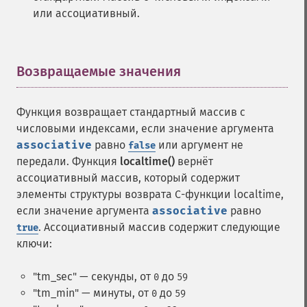
или ассоциативный.
Возвращаемые значения
¶
Функция возвращает стандартный массив с
числовыми индексами, если значение аргумента
associative
равно
или аргумент не
false
передали. Функция
localtime()
вернёт
ассоциативный массив, который содержит
элементы структуры возврата C-функции localtime,
если значение аргумента
associative
равно
. Ассоциативный массив содержит следующие
true
ключи:
"tm_sec" — секунды, от
до
0
59
"tm_min" — минуты, от
до
0
59