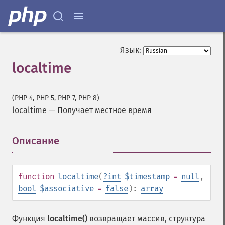
Язык:
localtime
(PHP 4, PHP 5, PHP 7, PHP 8)
localtime
—
Получает местное время
Описание
¶
function
localtime
(
?
int
$timestamp
=
null
,
bool
$associative
=
false
):
array
Функция
localtime()
возвращает массив, структура