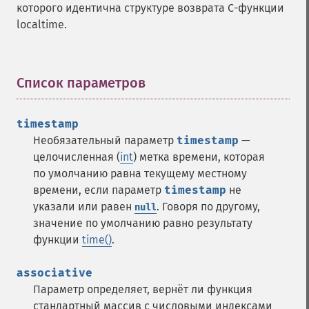
которого идентична структуре возврата C-функции
localtime.
Список параметров
¶
timestamp
Необязательный параметр
timestamp
—
целочисленная (
int
) метка времени, которая
по умолчанию равна текущему местному
времени, если параметр
timestamp
не
указали или равен
. Говоря по другому,
null
значение по умолчанию равно результату
функции
time()
.
associative
Параметр определяет, вернёт ли функция
стандартный массив с числовыми индексами