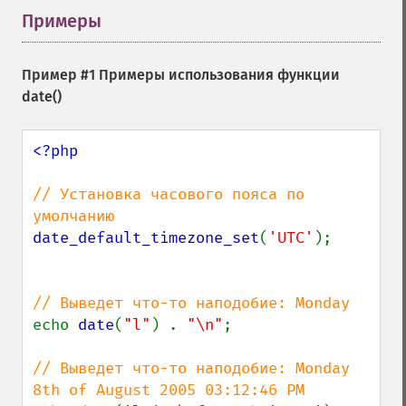
Примеры
¶
Пример #1 Примеры использования функции
date()
<?php

// Установка часового пояса по 
date_default_timezone_set
(
'UTC'
);

echo 
date
(
"l"
) . 
"\n"
;

// Выведет что-то наподобие: Monday 