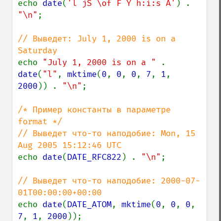
echo 
date
(
'l jS \of F Y h:i:s A'
) . 
"\n"
;

// Выведет: July 1, 2000 is on a 
echo 
"July 1, 2000 is on a " 
. 
date
(
"l"
, 
mktime
(
0
, 
0
, 
0
, 
7
, 
1
, 
2000
)) . 
"\n"
;

/* Пример константы в параметре 
format */

// Выведет что-то наподобие: Mon, 15 
echo 
date
(
DATE_RFC822
) . 
"\n"
;

// Выведет что-то наподобие: 2000-07-
echo 
date
(
DATE_ATOM
, 
mktime
(
0
, 
0
, 
0
, 
7
, 
1
, 
2000
));