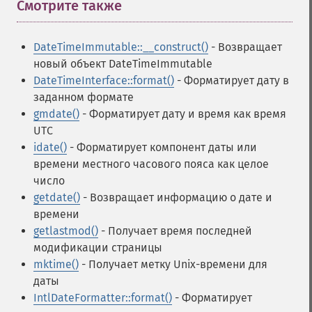
Смотрите также
¶
DateTimeImmutable::__construct()
- Возвращает
новый объект DateTimeImmutable
DateTimeInterface::format()
- Форматирует дату в
заданном формате
gmdate()
- Форматирует дату и время как время
UTC
idate()
- Форматирует компонент даты или
времени местного часового пояса как целое
число
getdate()
- Возвращает информацию о дате и
времени
getlastmod()
- Получает время последней
модификации страницы
mktime()
- Получает метку Unix-времени для
даты
IntlDateFormatter::format()
- Форматирует