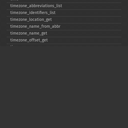
timezone_​abbreviations_​list
timezone_​identifiers_​list
timezone_​location_​get
timezone_​name_​from_​abbr
timezone_​name_​get
timezone_​offset_​get
timezone_​open
timezone_​transitions_​get
timezone_​version_​get
Deprecated
date_​sunrise
date_​sunset
gmstrftime
strftime
strptime