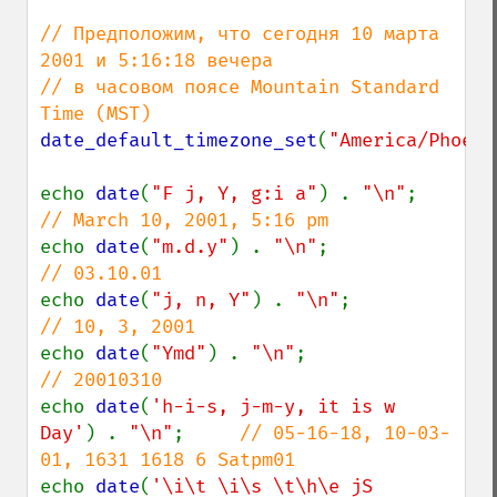
// Предположим, что сегодня 10 марта 
2001 и 5:16:18 вечера

// в часовом поясе Mountain Standard 
date_default_timezone_set
(
"America/Phoeni
echo 
date
(
"F j, Y, g:i a"
) . 
"\n"
;      
echo 
date
(
"m.d.y"
) . 
"\n"
;              
echo 
date
(
"j, n, Y"
) . 
"\n"
;            
echo 
date
(
"Ymd"
) . 
"\n"
;                
echo 
date
(
'h-i-s, j-m-y, it is w 
Day'
) . 
"\n"
;     
// 05-16-18, 10-03-
echo 
date
(
'\i\t \i\s \t\h\e jS 