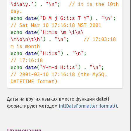
\d\a\y.'
) . 
"\n"
;   
// it is the 10th 
echo 
date
(
"D M j G:i:s T Y"
) . 
"\n"
;    
echo 
date
(
'H:m:s \m \i\s\ 
\m\o\n\t\h'
) . 
"\n"
;     
// 17:03:18 
echo 
date
(
"H:i:s"
) . 
"\n"
;              
echo 
date
(
"Y-m-d H:i:s"
) . 
"\n"
;        
// 2001-03-10 17:16:18 (the MySQL 
DATETIME format)
Даты на других языках вместо функции
date()
форматируют методом
IntlDateFormatter::format()
.
Примечания
¶