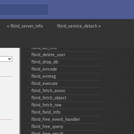
fbird_​blob_​info
fbird_​blob_​open
fbird_​close
« fbird_server_info
fbird_​commit
fbird_service_detach »
fbird_​commit_​ret
fbird_​connect
fbird_​db_​info
fbird_​delete_​user
fbird_​drop_​db
fbird_​errcode
fbird_​errmsg
fbird_​execute
fbird_​fetch_​assoc
fbird_​fetch_​object
fbird_​fetch_​row
fbird_​field_​info
fbird_​free_​event_​handler
fbird_​free_​query
fbird_​free_​result