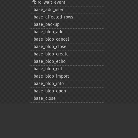
fbird_​wait_​event
ibase_​add_​user
ibase_​affected_​rows
ibase_​backup
ibase_​blob_​add
ibase_​blob_​cancel
ibase_​blob_​close
ibase_​blob_​create
ibase_​blob_​echo
ibase_​blob_​get
ibase_​blob_​import
ibase_​blob_​info
ibase_​blob_​open
ibase_​close
ibase_​commit
ibase_​commit_​ret
ibase_​connect
ibase_​db_​info
ibase_​delete_​user