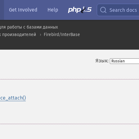
Get Involved
Help
Search docs
для работы с базами данных
х производителей
Firebird/InterBase
Язык:
ice_attach()