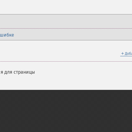
ошибке
＋
Доб
я для страницы