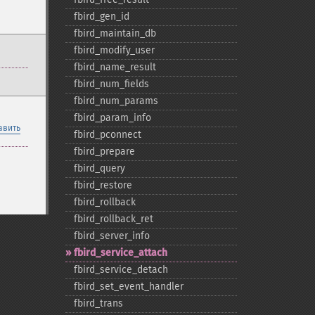
fbird_​gen_​id
fbird_​maintain_​db
fbird_​modify_​user
fbird_​name_​result
fbird_​num_​fields
fbird_​num_​params
fbird_​param_​info
авить
fbird_​pconnect
fbird_​prepare
fbird_​query
fbird_​restore
fbird_​rollback
fbird_​rollback_​ret
fbird_​server_​info
fbird_​service_​attach
fbird_​service_​detach
fbird_​set_​event_​handler
fbird_​trans