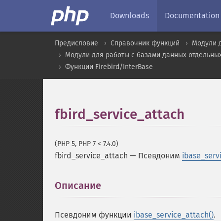
Downloads
Documentation
Предисловие
Справочник функций
Модули 
Модули для работы с базами данных отдельны
Функции Firebird/InterBase
fbird_service_attach
(PHP 5, PHP 7 < 7.4.0)
fbird_service_attach
—
Псевдоним
ibase_serv
Описание
¶
Псевдоним функции
ibase_service_attach()
.