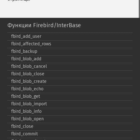
Функции Firebird/InterBase
fbird_​add_​user
fbird_​affected_​rows
fbird_​backup
fbird_​blob_​add
fbird_​blob_​cancel
fbird_​blob_​close
fbird_​blob_​create
fbird_​blob_​echo
fbird_​blob_​get
fbird_​blob_​import
fbird_​blob_​info
fbird_​blob_​open
fbird_​close
fbird_​commit