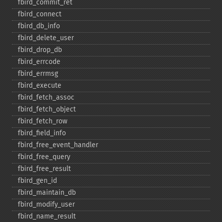
fbird_​commit_​ret
fbird_​connect
fbird_​db_​info
fbird_​delete_​user
fbird_​drop_​db
fbird_​errcode
fbird_​errmsg
fbird_​execute
fbird_​fetch_​assoc
fbird_​fetch_​object
fbird_​fetch_​row
fbird_​field_​info
fbird_​free_​event_​handler
fbird_​free_​query
fbird_​free_​result
fbird_​gen_​id
fbird_​maintain_​db
fbird_​modify_​user
fbird_​name_​result