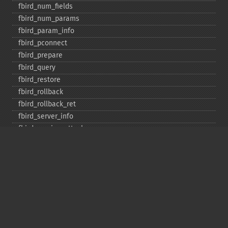
fbird_​num_​fields
fbird_​num_​params
fbird_​param_​info
fbird_​pconnect
fbird_​prepare
fbird_​query
fbird_​restore
fbird_​rollback
fbird_​rollback_​ret
fbird_​server_​info
fbird_​service_​attach
fbird_​service_​detach
fbird_​set_​event_​handler
fbird_​trans
fbird_​wait_​event
ibase_​add_​user
ibase_​affected_​rows
ibase_​backup
ibase_​blob_​add