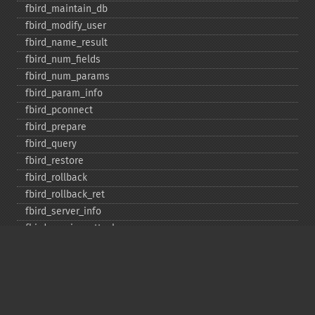
fbird_​maintain_​db
fbird_​modify_​user
fbird_​name_​result
fbird_​num_​fields
fbird_​num_​params
fbird_​param_​info
fbird_​pconnect
fbird_​prepare
fbird_​query
fbird_​restore
fbird_​rollback
fbird_​rollback_​ret
fbird_​server_​info
fbird_​service_​attach
fbird_​service_​detach
fbird_​set_​event_​handler
fbird_​trans
fbird_​wait_​event
ibase_​add_​user