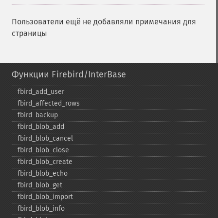
Пользователи ещё не добавляли примечания для
страницы
Функции Firebird/InterBase
fbird_​add_​user
fbird_​affected_​rows
fbird_​backup
fbird_​blob_​add
fbird_​blob_​cancel
fbird_​blob_​close
fbird_​blob_​create
fbird_​blob_​echo
fbird_​blob_​get
fbird_​blob_​import
fbird_​blob_​info