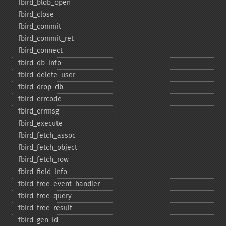
fbird_​blob_​open
fbird_​close
fbird_​commit
fbird_​commit_​ret
fbird_​connect
fbird_​db_​info
fbird_​delete_​user
fbird_​drop_​db
fbird_​errcode
fbird_​errmsg
fbird_​execute
fbird_​fetch_​assoc
fbird_​fetch_​object
fbird_​fetch_​row
fbird_​field_​info
fbird_​free_​event_​handler
fbird_​free_​query
fbird_​free_​result
fbird_​gen_​id