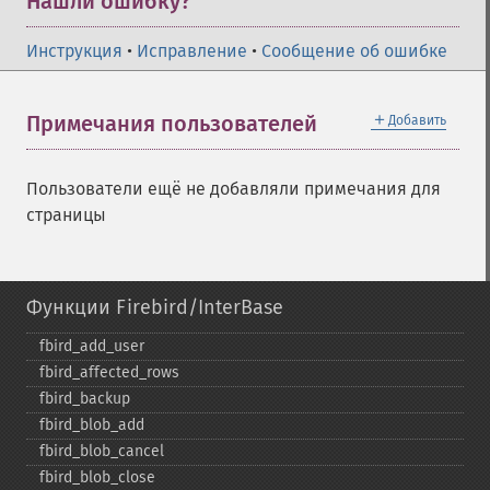
Нашли ошибку?
Инструкция
•
Исправление
•
Сообщение об ошибке
＋
Примечания пользователей
Добавить
Пользователи ещё не добавляли примечания для
страницы
Функции Firebird/InterBase
fbird_​add_​user
fbird_​affected_​rows
fbird_​backup
fbird_​blob_​add
fbird_​blob_​cancel
fbird_​blob_​close