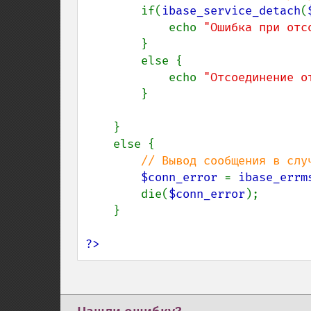
if(
ibase_service_detach
(
            echo 
"Ошибка при отс
        }

        else {

            echo 
"Отсоединение о
        }

    }

    else {

// Вывод сообщения в случ
$conn_error 
= 
ibase_errm
        die(
$conn_error
);

    }

?>