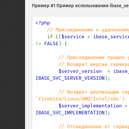
Пример #1 Пример использования
ibase_se
<?php

// Присоединение к удаленном
if ((
$service 
= 
ibase_servic
!= 
FALSE
) {

// Присоединение прошло у
        // Возврат версии сервера (что-то вроде 'LI-V3.0.4.33054 Firebird 3.0')

$server_version  
= 
ibase
IBASE_SVC_SERVER_VERSION
);

// Возврат реализации сер
'Firebird/Linux/AMD/Intel/x64')

$server_implementation 
=
IBASE_SVC_IMPLEMENTATION
);

// Отсоединение от сервер