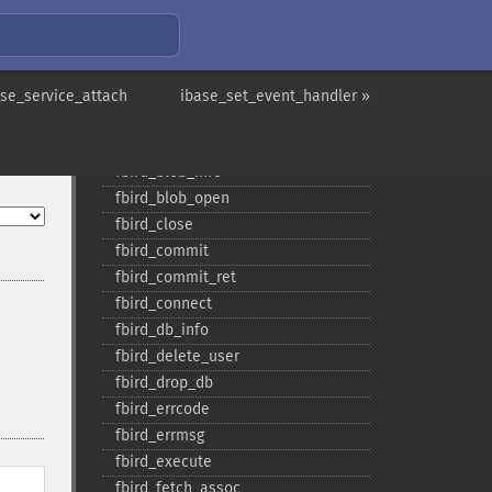
fbird_​blob_​cancel
fbird_​blob_​close
fbird_​blob_​create
fbird_​blob_​echo
ase_service_attach
ibase_set_event_handler »
fbird_​blob_​get
fbird_​blob_​import
fbird_​blob_​info
fbird_​blob_​open
fbird_​close
fbird_​commit
fbird_​commit_​ret
fbird_​connect
fbird_​db_​info
fbird_​delete_​user
fbird_​drop_​db
fbird_​errcode
fbird_​errmsg
fbird_​execute
fbird_​fetch_​assoc