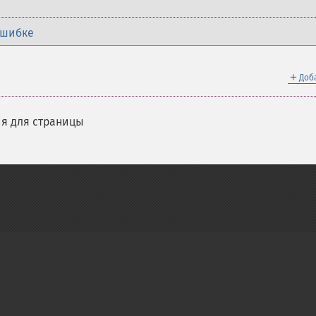
ошибке
＋
Доб
я для страницы