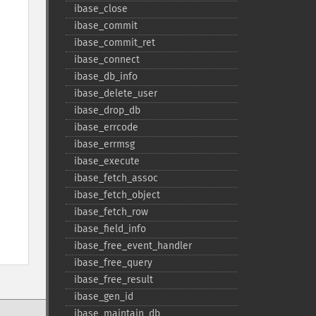
ibase_​close
ibase_​commit
ibase_​commit_​ret
ibase_​connect
ibase_​db_​info
ibase_​delete_​user
ibase_​drop_​db
ibase_​errcode
ibase_​errmsg
ibase_​execute
ibase_​fetch_​assoc
ibase_​fetch_​object
ibase_​fetch_​row
ibase_​field_​info
ibase_​free_​event_​handler
ibase_​free_​query
ibase_​free_​result
ibase_​gen_​id
ibase_​maintain_​db