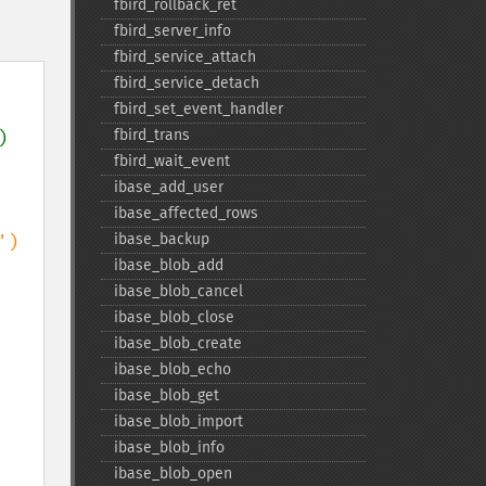
fbird_​rollback_​ret
fbird_​server_​info
fbird_​service_​attach
fbird_​service_​detach
fbird_​set_​event_​handler
fbird_​trans
) 
fbird_​wait_​event
ibase_​add_​user
ibase_​affected_​rows
ibase_​backup
ibase_​blob_​add
ibase_​blob_​cancel
ibase_​blob_​close
ibase_​blob_​create
ibase_​blob_​echo
ibase_​blob_​get
ibase_​blob_​import
ibase_​blob_​info
ibase_​blob_​open