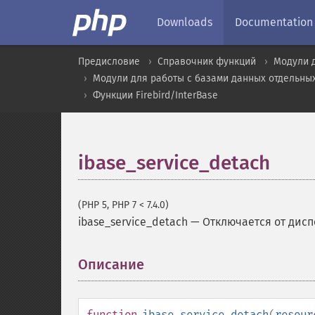
Downloads
Documentation
Предисловие
Справочник функций
Модули 
Модули для работы с базами данных отдельны
Функции Firebird/InterBase
ibase_service_detach
(PHP 5, PHP 7 < 7.4.0)
ibase_service_detach
—
Отключается от дисп
Описание
¶
function
ibase_service_detach
(
resour