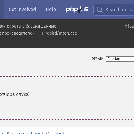
Get Involved
Help
Search docs
для работы с базами данных
« ib
х производителей
Firebird/InterBase
Язык:
етчера служб
ce
$service_handle
):
bool