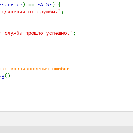
$service
) == 
FALSE
) {

оединении от службы."
;

т службы прошло успешно."
;

ае возникновения ошибки

sg
();
