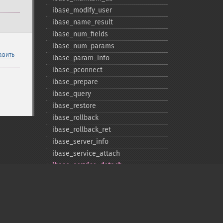
ibase_​modify_​user
ibase_​name_​result
ibase_​num_​fields
ibase_​num_​params
авить
ibase_​param_​info
ibase_​pconnect
ibase_​prepare
ibase_​query
ibase_​restore
ibase_​rollback
ibase_​rollback_​ret
ibase_​server_​info
ibase_​service_​attach
ibase_​service_​detach
ibase_​set_​event_​handler
ibase_​trans
ibase_​wait_​event