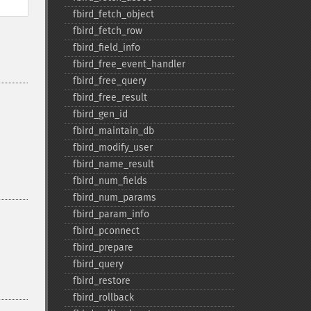
fbird_​fetch_​object
fbird_​fetch_​row
fbird_​field_​info
fbird_​free_​event_​handler
fbird_​free_​query
fbird_​free_​result
fbird_​gen_​id
fbird_​maintain_​db
fbird_​modify_​user
fbird_​name_​result
fbird_​num_​fields
fbird_​num_​params
fbird_​param_​info
fbird_​pconnect
fbird_​prepare
fbird_​query
fbird_​restore
fbird_​rollback