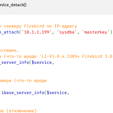
rvice_detach()
у серверу Firebird по IP-адресу

e_attach
(
'10.1.1.199'
, 
'sysdba'
, 
'masterkey'
)
спешно.

_server_info
(
$service
, 
вера (что-то вроде 
 
ibase_server_info
(
$service
, 
а (отключение)
