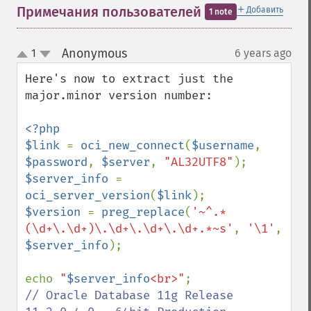
＋
Примечания пользователей
Добавить
1 note
Anonymous
1
6 years ago
¶
up
down
Here's now to extract just the 
major.minor version number:

<?php

$link 
= 
oci_new_connect
(
$username
, 
$password
, 
$server
, 
"AL32UTF8"
$server_info 
= 
oci_server_version
(
$link
$version 
= 
preg_replace
(
'~^.* 
(\d+\.\d+)\.\d+\.\d+\.\d+.*~s'
, 
'\1'
, 
$server_info
);

echo 
"
$server_info
<br>"
// Oracle Database 11g Release 