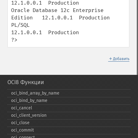
12.1.0.0.1  Production

Oracle Database 12c Enterprise 
Edition   12.1.0.0.1  Production

PL/SQL                                   
12.1.0.0.1  Production

?>
＋
Добавить
OCI8 Функции
oci_​bind_​array_​by_​name
oci_​bind_​by_​name
oci_​cancel
oci_​client_​version
oci_​close
oci_​commit
oci_​connect