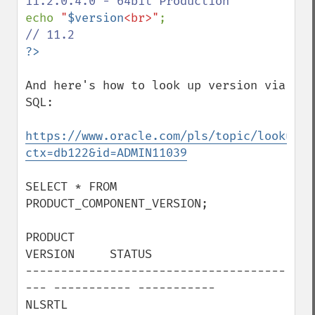
echo 
"
$version
<br>"
And here's how to look up version via 
SQL:

https://www.oracle.com/pls/topic/lookup?
ctx=db122&id=ADMIN11039
SELECT * FROM 
PRODUCT_COMPONENT_VERSION;

PRODUCT                                  
VERSION     STATUS

-------------------------------------
--- ----------- -----------

NLSRTL                                   