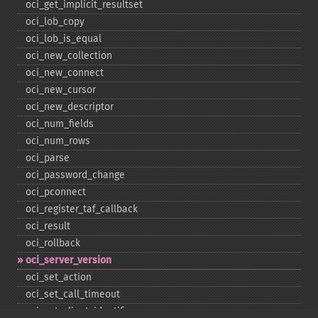
oci_​get_​implicit_​resultset
oci_​lob_​copy
oci_​lob_​is_​equal
oci_​new_​collection
oci_​new_​connect
oci_​new_​cursor
oci_​new_​descriptor
oci_​num_​fields
oci_​num_​rows
oci_​parse
oci_​password_​change
oci_​pconnect
oci_​register_​taf_​callback
oci_​result
oci_​rollback
oci_​server_​version
oci_​set_​action
oci_​set_​call_​timeout
oci_​set_​client_​identifier