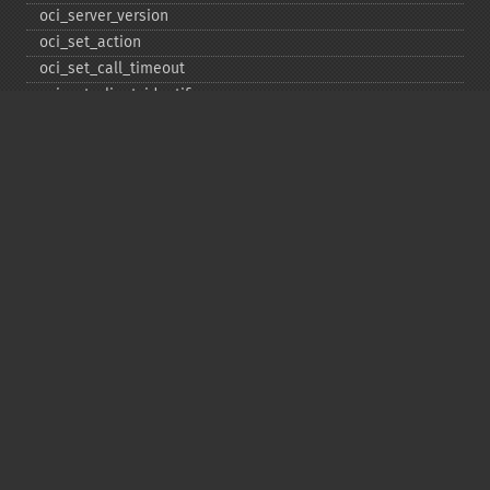
oci_​server_​version
oci_​set_​action
oci_​set_​call_​timeout
oci_​set_​client_​identifier
oci_​set_​client_​info
oci_​set_​db_​operation
oci_​set_​edition
oci_​set_​module_​name
oci_​set_​prefetch
oci_​set_​prefetch_​lob
oci_​statement_​type
oci_​unregister_​taf_​callback
Copyright © 2001-2026 The PHP Documentation
Group