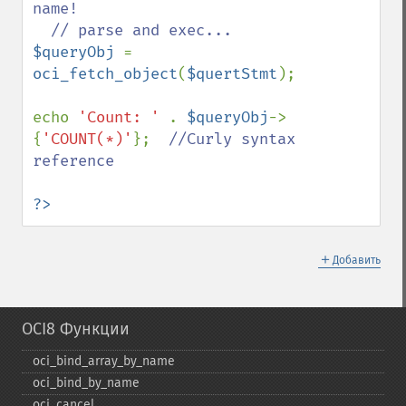
name!

$queryObj 
= 
oci_fetch_object
(
$quertStmt
);

echo 
'Count: ' 
. 
$queryObj
->
{
'COUNT(*)'
};  
//Curly syntax 
reference

?>
＋
Добавить
OCI8 Функции
oci_​bind_​array_​by_​name
oci_​bind_​by_​name
oci_​cancel