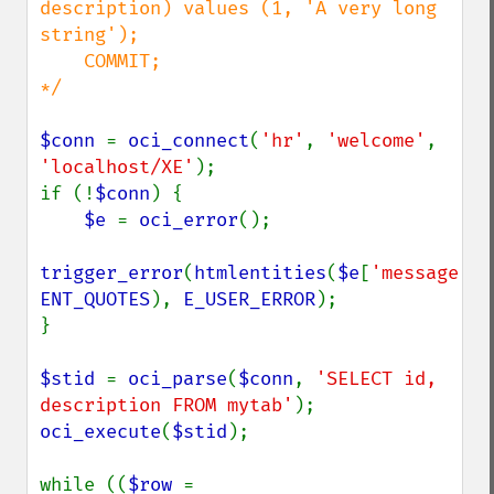
description) values (1, 'A very long 
string');

    COMMIT;

*/

$conn 
= 
oci_connect
(
'hr'
, 
'welcome'
, 
'localhost/XE'
);

if (!
$conn
) {

$e 
= 
oci_error
();

trigger_error
(
htmlentities
(
$e
[
'message'
ENT_QUOTES
), 
E_USER_ERROR
);

}

$stid 
= 
oci_parse
(
$conn
, 
'SELECT id, 
description FROM mytab'
oci_execute
(
$stid
);

while ((
$row 
= 