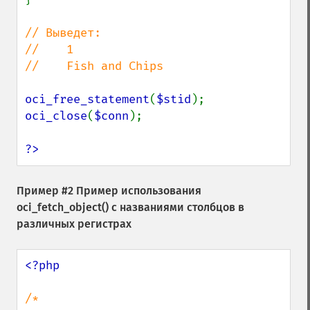
// Выведет:

//    1

//    Fish and Chips

oci_free_statement
(
$stid
oci_close
(
$conn
);

?>
Пример #2 Пример использования
oci_fetch_object()
с названиями столбцов в
различных регистрах
<?php

/*
