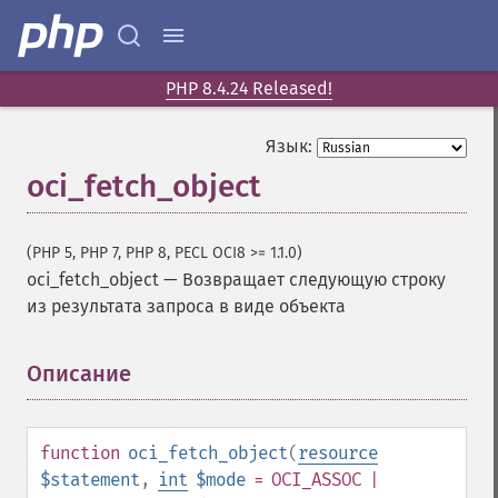
PHP 8.4.24 Released!
Язык:
oci_fetch_object
(PHP 5, PHP 7, PHP 8, PECL OCI8 >= 1.1.0)
oci_fetch_object
—
Возвращает следующую строку
из результата запроса в виде объекта
Описание
¶
function
oci_fetch_object
(
resource
$statement
,
int
$mode
= OCI_ASSOC |