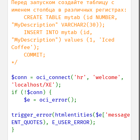
Перед запуском создайте таблицу с 
именем столбца в различных регистрах:

    CREATE TABLE mytab (id NUMBER, 
"MyDescription" VARCHAR2(30));

    INSERT INTO mytab (id, 
"MyDescription") values (1, 'Iced 
Coffee');

    COMMIT;

*/

$conn 
= 
oci_connect
(
'hr'
, 
'welcome'
, 
'localhost/XE'
);

if (!
$conn
) {

$e 
= 
oci_error
();

trigger_error
(
htmlentities
(
$e
[
'message'
ENT_QUOTES
), 
E_USER_ERROR
);

}
