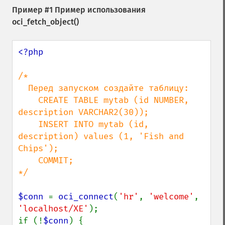
Пример #1 Пример использования
oci_fetch_object()
<?php

/*

  Перед запуском создайте таблицу:

    CREATE TABLE mytab (id NUMBER, 
description VARCHAR2(30));

    INSERT INTO mytab (id, 
description) values (1, 'Fish and 
Chips');

    COMMIT;

*/

$conn 
= 
oci_connect
(
'hr'
, 
'welcome'
, 
'localhost/XE'
);

if (!
$conn
) {
