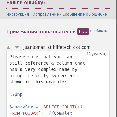
Нашли ошибку?
Инструкция
•
Исправление
•
Сообщение об ошибке
＋
Примечания пользователей
Добавить
1 note
juanloman at hilfetech dot com
1
¶
up
down
14 years ago
Please note that you can 
still reference a column that 
has a very complex name by 
using the curly syntax as 
shown in this example:

<?php

$queryStr 
= 
'SELECT COUNT(*) 
FROM FOOBAR'
;  
//Complex 