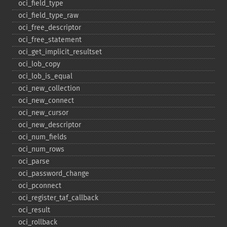
oci_​field_​type
oci_​field_​type_​raw
oci_​free_​descriptor
oci_​free_​statement
oci_​get_​implicit_​resultset
oci_​lob_​copy
oci_​lob_​is_​equal
oci_​new_​collection
oci_​new_​connect
oci_​new_​cursor
oci_​new_​descriptor
oci_​num_​fields
oci_​num_​rows
oci_​parse
oci_​password_​change
oci_​pconnect
oci_​register_​taf_​callback
oci_​result
oci_​rollback