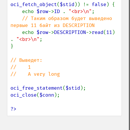
oci_fetch_object
(
$stid
)) != 
false
) {

    echo 
$row
->
ID 
. 
"<br>\n"
;

// Таким образом будет выведено 
первые 11 байт из DESCRIPTION

echo 
$row
->
DESCRIPTION
->
read
(
11
) 
. 
"<br>\n"
;

}

// Выведет:

//    1

//    A very long

oci_free_statement
(
$stid
oci_close
(
$conn
);

?>