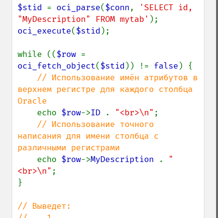
$stid 
= 
oci_parse
(
$conn
, 
'SELECT id, 
"MyDescription" FROM mytab'
oci_execute
(
$stid
);

while ((
$row 
= 
oci_fetch_object
(
$stid
)) != 
false
) {

// Использование имён атрибутов в 
верхнем регистре для каждого столбца 
Oracle

echo 
$row
->
ID 
. 
"<br>\n"
;

// Использование точного 
написания для имени столбца с 
различными регистрами

echo 
$row
->
MyDescription 
. 
"
<br>\n"
;

}

// Выведет:

//    1
