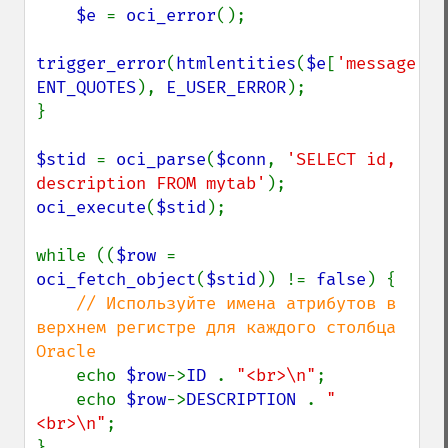
$e 
= 
oci_error
();

trigger_error
(
htmlentities
(
$e
[
'message'
ENT_QUOTES
), 
E_USER_ERROR
);

}

$stid 
= 
oci_parse
(
$conn
, 
'SELECT id, 
description FROM mytab'
oci_execute
(
$stid
);

while ((
$row 
= 
oci_fetch_object
(
$stid
)) != 
false
) {

// Используйте имена атрибутов в 
верхнем регистре для каждого столбца 
Oracle

echo 
$row
->
ID 
. 
"<br>\n"
;

    echo 
$row
->
DESCRIPTION 
. 
"
<br>\n"
;

}
