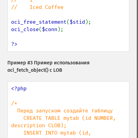
//    Iced Coffee

oci_free_statement
(
$stid
oci_close
(
$conn
);

?>
Пример #3 Пример использования
oci_fetch_object()
с LOB
<?php

/*

  Перед запуском создайте таблицу

    CREATE TABLE mytab (id NUMBER, 
description CLOB);

    INSERT INTO mytab (id, 