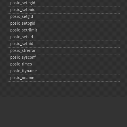
posix_​setegid
posix_​seteuid
posix_​setgid
posix_​setpgid
posix_​setrlimit
posix_​setsid
posix_​setuid
posix_​strerror
posix_​sysconf
posix_​times
posix_​ttyname
posix_​uname
Copyright © 2001-2026 The PHP Documentation
Group