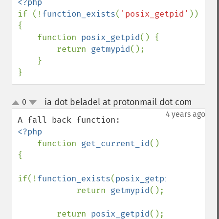
if (!
function_exists
(
'posix_getpid'
)) 
{

    function 
posix_getpid
() {

        return 
getmypid
();

    }

}
ia dot beladel at protonmail dot com
0
¶
up
down
4 years ago
<?php

function 
get_current_id
() 
{

if(!
function_exists
(
posix_getpid
()))

            return 
getmypid
();

        return 
posix_getpid
();
