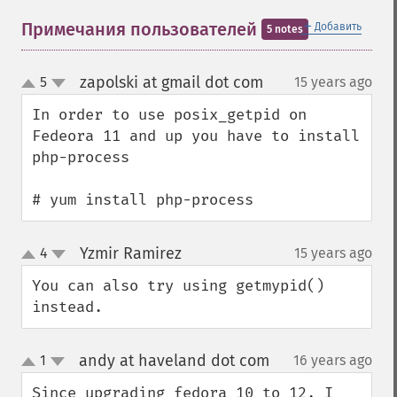
＋
Примечания пользователей
Добавить
5 notes
zapolski at gmail dot com
5
15 years ago
¶
up
down
In order to use posix_getpid on 
Fedeora 11 and up you have to install 
php-process

# yum install php-process
Yzmir Ramirez
4
15 years ago
¶
up
down
You can also try using getmypid() 
instead.
andy at haveland dot com
1
16 years ago
¶
up
down
Since upgrading fedora 10 to 12, I 