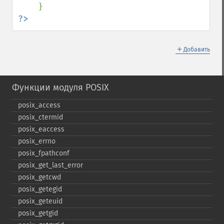
?>
＋
Добавить
Функции модуля POSIX
posix_​access
posix_​ctermid
posix_​eaccess
posix_​errno
posix_​fpathconf
posix_​get_​last_​error
posix_​getcwd
posix_​getegid
posix_​geteuid
posix_​getgid