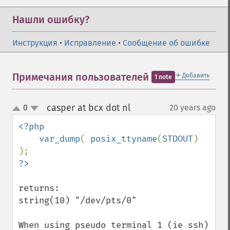
Нашли ошибку?
Инструкция
•
Исправление
•
Сообщение об ошибке
＋
Примечания пользователей
Добавить
1 note
casper at bcx dot nl
0
20 years ago
¶
up
down
<?php

    var_dump
( 
posix_ttyname
(
STDOUT
) 
returns:

string(10) "/dev/pts/0"

When using pseudo terminal 1 (ie ssh)