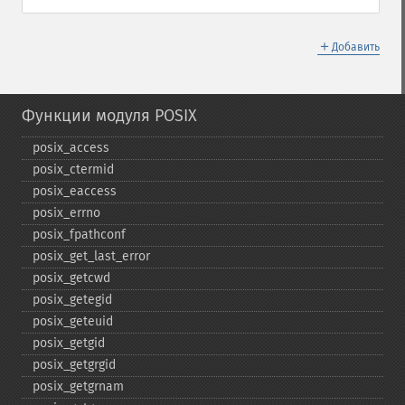
＋
Добавить
Функции модуля POSIX
posix_​access
posix_​ctermid
posix_​eaccess
posix_​errno
posix_​fpathconf
posix_​get_​last_​error
posix_​getcwd
posix_​getegid
posix_​geteuid
posix_​getgid
posix_​getgrgid
posix_​getgrnam