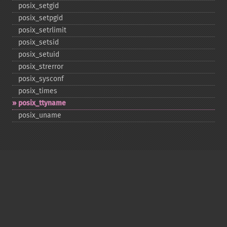
posix_​setgid
posix_​setpgid
posix_​setrlimit
posix_​setsid
posix_​setuid
posix_​strerror
posix_​sysconf
posix_​times
posix_​ttyname
posix_​uname
Copyright © 2001-2026 The PHP Documentation
Group
My PHP.net
Contact
Other PHP.net sites