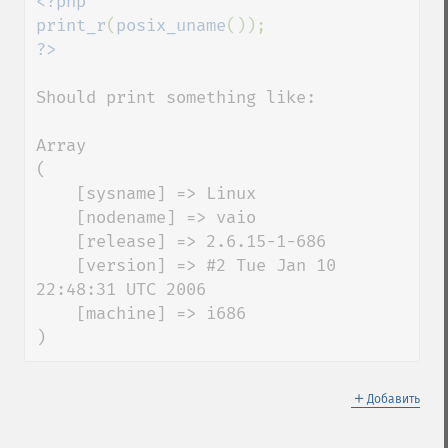
<?php

print_r
(
posix_uname
Should print something like:

Array

(

    [sysname] => Linux

    [nodename] => vaio

    [release] => 2.6.15-1-686

    [version] => #2 Tue Jan 10 
22:48:31 UTC 2006

    [machine] => i686

)
＋
Добавить