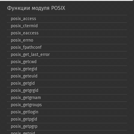
Функции модуля POSIX
posix_​access
posix_​ctermid
posix_​eaccess
posix_​errno
posix_​fpathconf
posix_​get_​last_​error
posix_​getcwd
posix_​getegid
posix_​geteuid
posix_​getgid
posix_​getgrgid
posix_​getgrnam
posix_​getgroups
posix_​getlogin
posix_​getpgid
posix_​getpgrp
posix_​getpid