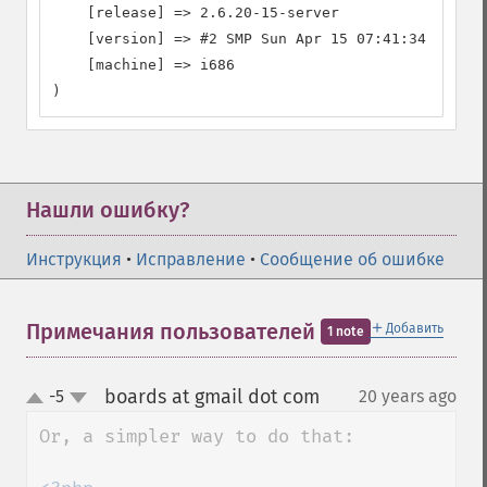
    [release] => 2.6.20-15-server

    [version] => #2 SMP Sun Apr 15 07:41:34 UTC 20
    [machine] => i686

)
Нашли ошибку?
Инструкция
•
Исправление
•
Сообщение об ошибке
＋
Примечания пользователей
Добавить
1 note
boards at gmail dot com
-5
20 years ago
¶
up
down
Or, a simpler way to do that:
