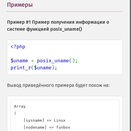
Примеры
¶
Пример #1 Пример получения информации о
системе функцией
posix_uname()
<?php

$uname 
= 
posix_uname
print_r
(
$uname
);
Вывод приведённого примера будет похож на:
Array

(

    [sysname] => Linux

    [nodename] => funbox
