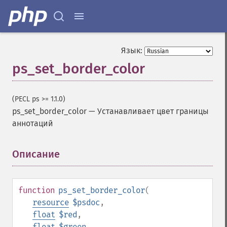
Язык:
ps_set_border_color
(PECL ps >= 1.1.0)
ps_set_border_color
—
Устанавливает цвет границы
аннотаций
Описание
¶
function
ps_set_border_color
(
resource
$psdoc
,
float
$red
,
float
$green
,