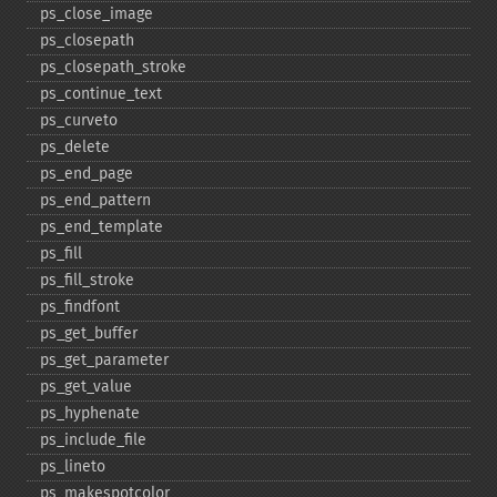
ps_​close_​image
ps_​closepath
ps_​closepath_​stroke
ps_​continue_​text
ps_​curveto
ps_​delete
ps_​end_​page
ps_​end_​pattern
ps_​end_​template
ps_​fill
ps_​fill_​stroke
ps_​findfont
ps_​get_​buffer
ps_​get_​parameter
ps_​get_​value
ps_​hyphenate
ps_​include_​file
ps_​lineto
ps_​makespotcolor