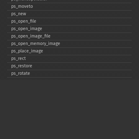
ps_​moveto
ps_​new
ps_​open_​file
ps_​open_​image
ps_​open_​image_​file
ps_​open_​memory_​image
ps_​place_​image
ps_​rect
ps_​restore
ps_​rotate
ps_​save
ps_​scale
ps_​set_​border_​color
ps_​set_​border_​dash
ps_​set_​border_​style
ps_​set_​info
ps_​set_​parameter
ps_​set_​text_​pos