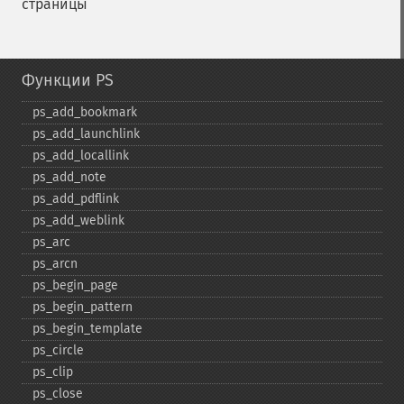
страницы
Функции PS
ps_​add_​bookmark
ps_​add_​launchlink
ps_​add_​locallink
ps_​add_​note
ps_​add_​pdflink
ps_​add_​weblink
ps_​arc
ps_​arcn
ps_​begin_​page
ps_​begin_​pattern
ps_​begin_​template
ps_​circle
ps_​clip
ps_​close