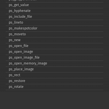
ps_​get_​value
ps_​hyphenate
ps_​include_​file
ps_​lineto
ps_​makespotcolor
ps_​moveto
ps_​new
ps_​open_​file
ps_​open_​image
ps_​open_​image_​file
ps_​open_​memory_​image
ps_​place_​image
ps_​rect
ps_​restore
ps_​rotate
ps_​save
ps_​scale
ps_​set_​border_​color