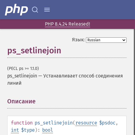
PHP 8.4.24 Released!
Язык:
ps_setlinejoin
(PECL ps >= 1.1.0)
ps_setlinejoin
—
Устанавливает способ соединения
линий
Описание
¶
function
ps_setlinejoin
(
resource
$psdoc
,
int
$type
):
bool