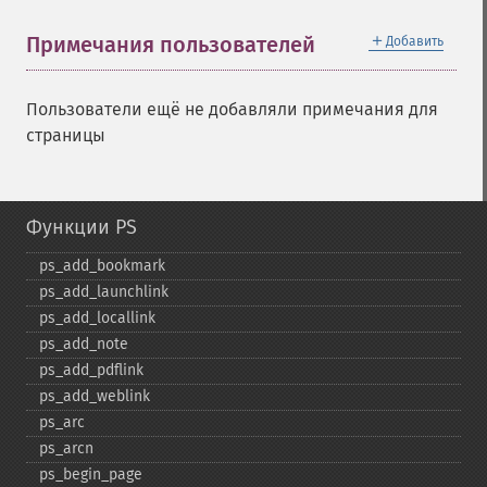
＋
Примечания пользователей
Добавить
Пользователи ещё не добавляли примечания для
страницы
Функции PS
ps_​add_​bookmark
ps_​add_​launchlink
ps_​add_​locallink
ps_​add_​note
ps_​add_​pdflink
ps_​add_​weblink
ps_​arc
ps_​arcn
ps_​begin_​page