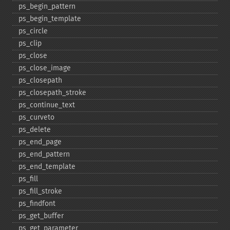
ps_​begin_​pattern
ps_​begin_​template
ps_​circle
ps_​clip
ps_​close
ps_​close_​image
ps_​closepath
ps_​closepath_​stroke
ps_​continue_​text
ps_​curveto
ps_​delete
ps_​end_​page
ps_​end_​pattern
ps_​end_​template
ps_​fill
ps_​fill_​stroke
ps_​findfont
ps_​get_​buffer
ps_​get_​parameter