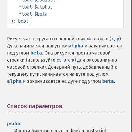
float
$alpha
,
float
$beta
):
bool
Рисует часть круга со средней точкой в точке (
x
,
y
).
Дуга начинается под углом
alpha
и заканчивается
под углом
beta
. Она рисуется против часовой
стрелки (используйте
ps_arcn()
для рисования по
часовой стрелке). Дочерний путь, добавленный к
текущему пути, начинается на дуге под углом
alpha
и заканчивается на дуге под углом
beta
.
Список параметров
¶
psdoc
Идентификатор ресурса файла postscript,