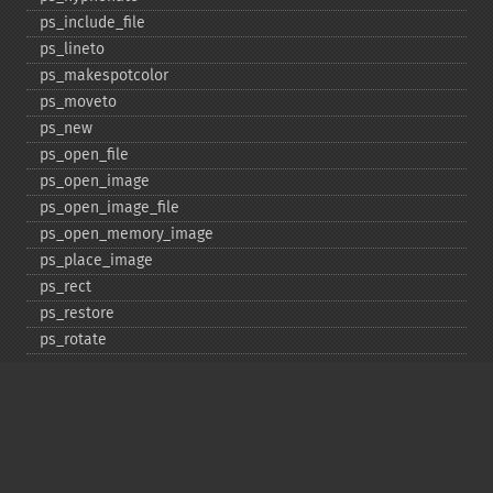
ps_​include_​file
ps_​lineto
ps_​makespotcolor
ps_​moveto
ps_​new
ps_​open_​file
ps_​open_​image
ps_​open_​image_​file
ps_​open_​memory_​image
ps_​place_​image
ps_​rect
ps_​restore
ps_​rotate
ps_​save
ps_​scale
ps_​set_​border_​color
ps_​set_​border_​dash
ps_​set_​border_​style