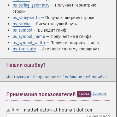
ps_string_geometry
— Получает геометрию
строки
ps_stringwidth
— Получает ширину строки
ps_stroke
— Рисует текущий путь
ps_symbol
— Выводит глиф
ps_symbol_name
— Получает имя глифа
ps_symbol_width
— Получает ширину глифа
ps_translate
— Изменяет систему координат
Нашли ошибку?
Инструкция
•
Исправление
•
Сообщение об ошибке
＋
Примечания пользователей
Добавить
3 notes
mattwheaton at hotmail dot com
0
¶
up
down
19 years ago