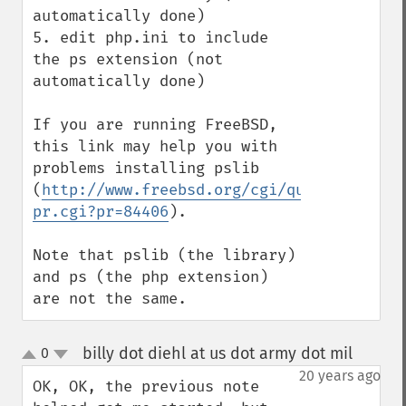
automatically done)

5. edit php.ini to include 
the ps extension (not 
automatically done)

If you are running FreeBSD, 
this link may help you with 
problems installing pslib 
(
http://www.freebsd.org/cgi/query-
pr.cgi?pr=84406
).

Note that pslib (the library) 
and ps (the php extension) 
are not the same.
billy dot diehl at us dot army dot mil
0
¶
up
down
20 years ago
OK, OK, the previous note 