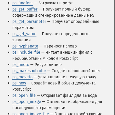
ps_findfont
— Загружает шрифт
ps_get_buffer
— Получает полный буфер,
содержащий сгенерированные данные PS
ps_get_parameter
— Получает определённые
параметры
ps_get_value
— Получает определённые
значения
ps_hyphenate
— Переносит слово
ps_include_file
— Читает внешний файл с
необработанным кодом PostScript
ps_lineto
— Рисует линию
ps_makespotcolor
— Создаёт плашечный цвет
ps_moveto
— Устанавливает текущую точку
ps_new
— Создаёт новый объект документа
PostScript
ps_open_file
— Открывает файл для вывода
ps_open_image
— Считывает изображение для
последующего размещения
ps_open_image_file
— Открывает изображение