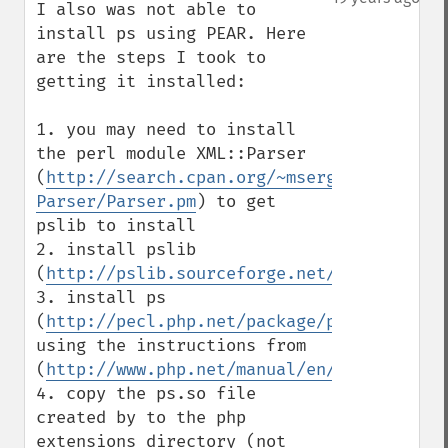
I also was not able to 
install ps using PEAR. Here 
are the steps I took to 
getting it installed:

1. you may need to install 
the perl module XML::Parser 
(
http://search.cpan.org/~msergeant/XML-
Parser/Parser.pm
) to get 
pslib to install

2. install pslib 
(
http://pslib.sourceforge.net/
)

3. install ps 
(
http://pecl.php.net/package/ps
) 
using the instructions from 
(
http://www.php.net/manual/en/install.pec
4. copy the ps.so file 
created by to the php 
extensions directory (not 