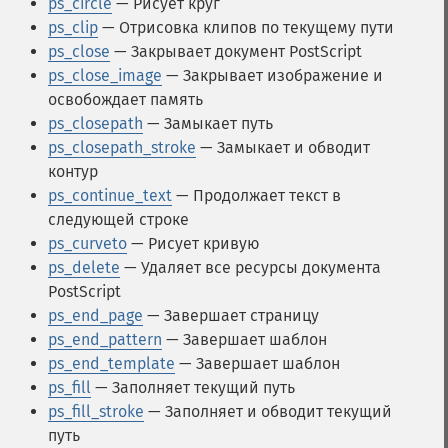
ps_circle
— Рисует круг
ps_clip
— Отрисовка клипов по текущему пути
ps_close
— Закрывает документ PostScript
ps_close_image
— Закрывает изображение и
освобождает память
ps_closepath
— Замыкает путь
ps_closepath_stroke
— Замыкает и обводит
контур
ps_continue_text
— Продолжает текст в
следующей строке
ps_curveto
— Рисует кривую
ps_delete
— Удаляет все ресурсы документа
PostScript
ps_end_page
— Завершает страницу
ps_end_pattern
— Завершает шаблон
ps_end_template
— Завершает шаблон
ps_fill
— Заполняет текущий путь
ps_fill_stroke
— Заполняет и обводит текущий
путь