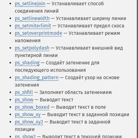
ps_setlinejoin
— Устанавливает способ
соединения линий
ps_setlinewidth
— Устанавливает ширину линии
ps_setmiterlimit
— Устанавливает предел скоса
ps_setoverprintmode
— Устанавливает режим
наложения
ps_setpolydash
— Устанавливает внешний вид
пунктирной линии
ps_shading
— Создаёт затенение для
последующего использования
ps_shading_pattern
— Создаёт узор на основе
затенения
ps_shfill
— Заполняет область затенением
ps_show
— Выводит текст
ps_show_boxed
— Выводит текст в поле
ps_show_xy
— Выводит текст в заданной позиции
ps_show_xy2
— Выводит текст в заданной
позиции
ps_show2
— Выводит текст в текущей позиции