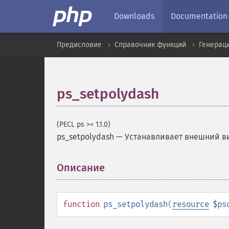
Downloads
Documentation
Предисловие
Справочник функций
Генерац
ps_setpolydash
(PECL ps >= 1.1.0)
ps_setpolydash
—
Устанавливает внешний в
Описание
¶
function
ps_setpolydash
(
resource
$ps