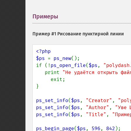
Примеры
¶
Пример #1 Рисование пунктирной линии
<?php

$ps 
= 
ps_new
();

if (!
ps_open_file
(
$ps
, 
"polydash
   print 
"Не удаётся открыть фай
     exit;

}

ps_set_info
(
$ps
, 
"Creator"
, 
"pol
ps_set_info
(
$ps
, 
"Author"
, 
"Уве 
ps_set_info
(
$ps
, 
"Title"
, 
"Приме
ps_begin_page
(
$ps
, 
596
, 
842