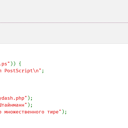
.ps"
)) {

л PostScript\n"
;

ydash.php"
Штайнманн"
р множественного тире"
);
