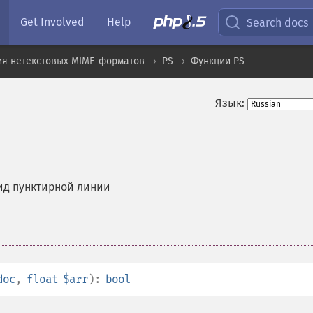
Get Involved
Help
Search docs
ия нетекстовых MIME-форматов
PS
Функции PS
Язык:
ид пунктирной линии
doc
,
float
$arr
):
bool