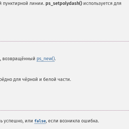
й пунктирной линии.
ps_setpolydash()
используется для
pt, возвращённый
ps_new()
.
рёдно для чёрной и белой части.
сь успешно, или
, если возникла ошибка.
false