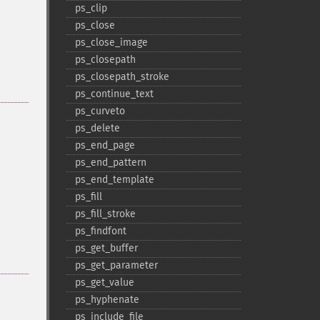
ps_​clip
ps_​close
ps_​close_​image
ps_​closepath
ps_​closepath_​stroke
ps_​continue_​text
ps_​curveto
ps_​delete
ps_​end_​page
ps_​end_​pattern
ps_​end_​template
ps_​fill
ps_​fill_​stroke
ps_​findfont
ps_​get_​buffer
ps_​get_​parameter
ps_​get_​value
ps_​hyphenate
ps_​include_​file