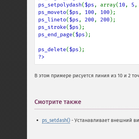
ps_setpolydash
(
$ps
, array(
10
, 
5
,
ps_moveto
(
$ps
, 
100
, 
100
ps_lineto
(
$ps
, 
200
, 
200
ps_stroke
(
$ps
ps_end_page
(
$ps
);

ps_delete
(
$ps
?>
В этом примере рисуется линия из 10 и 2 то
Смотрите также
¶
ps_setdash()
- Устанавливает внешний в