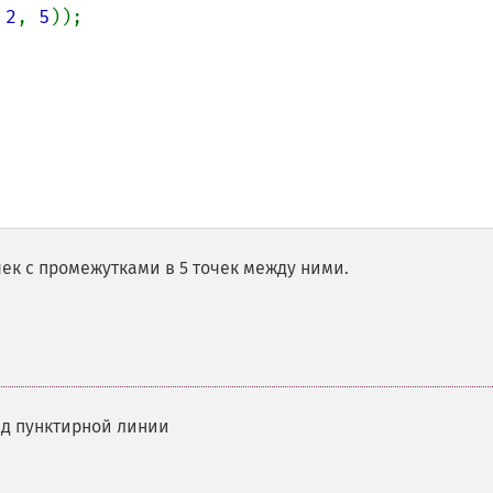
 
2
, 
5
чек с промежутками в 5 точек между ними.
ид пунктирной линии