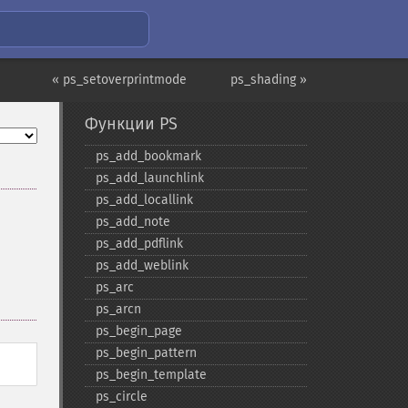
« ps_setoverprintmode
ps_shading »
Функции PS
ps_​add_​bookmark
ps_​add_​launchlink
ps_​add_​locallink
ps_​add_​note
ps_​add_​pdflink
ps_​add_​weblink
ps_​arc
ps_​arcn
ps_​begin_​page
ps_​begin_​pattern
ps_​begin_​template
ps_​circle