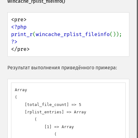
wincache_rplist_fileinfo()
<?php

print_r
(
wincache_rplist_fileinfo
</pre>
Результат выполнения приведённого примера:
Array

(

    [total_file_count] => 5

    [rplist_entries] => Array

        (

            [1] => Array

                (
