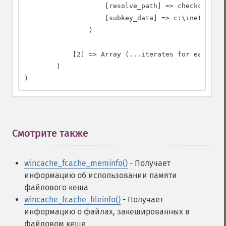
                    [resolve_path] => checkcache.p
                    [subkey_data] => c:\inetpub\ww
                )

            [2] => Array (...iterates for each cac
        )

)
Смотрите также
¶
wincache_fcache_meminfo()
- Получает
информацию об использовании памяти
файлового кеша
wincache_fcache_fileinfo()
- Получает
информацию о файлах, закешированных в
файловом кеше