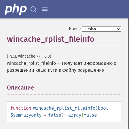
Язык:
wincache_rplist_fileinfo
(PECL wincache >= 1.0.0)
wincache_rplist_fileinfo
—
Получает информацию о
разрешении кеша пути к файлу разрешения
Описание
¶
function
wincache_rplist_fileinfo
(
bool
$summaryonly
=
false
):
array
|
false