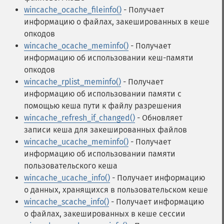
wincache_ocache_fileinfo()
- Получает
информацию о файлах, закешированных в кеше
опкодов
wincache_ocache_meminfo()
- Получает
информацию об использовании кеш-памяти
опкодов
wincache_rplist_meminfo()
- Получает
информацию об использовании памяти с
помощью кеша пути к файлу разрешения
wincache_refresh_if_changed()
- Обновляет
записи кеша для закешированных файлов
wincache_ucache_meminfo()
- Получает
информацию об использовании памяти
пользовательского кеша
wincache_ucache_info()
- Получает информацию
о данных, хранящихся в пользовательском кеше
wincache_scache_info()
- Получает информацию
о файлах, закешированных в кеше сессии