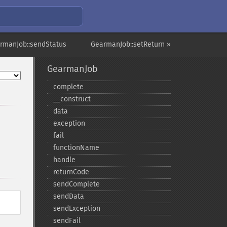
rmanJob::sendStatus
GearmanJob::setReturn »
GearmanJob
complete
_​_​construct
data
exception
fail
functionName
handle
returnCode
sendComplete
sendData
sendException
sendFail