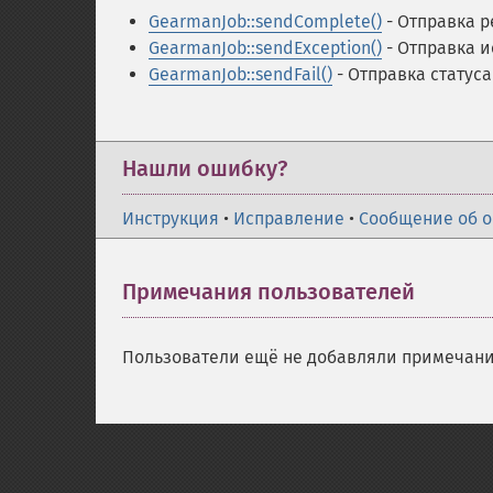
GearmanJob::sendComplete()
- Отправка р
GearmanJob::sendException()
- Отправка 
GearmanJob::sendFail()
- Отправка статус
Нашли ошибку?
Инструкция
•
Исправление
•
Сообщение об 
Примечания пользователей
Пользователи ещё не добавляли примечани