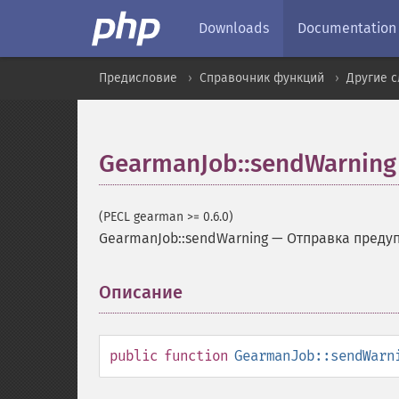
Downloads
Documentation
Предисловие
Справочник функций
Другие 
GearmanJob::sendWarning
(PECL gearman >= 0.6.0)
GearmanJob::sendWarning
—
Отправка преду
Описание
¶
public
function
GearmanJob::sendWarn