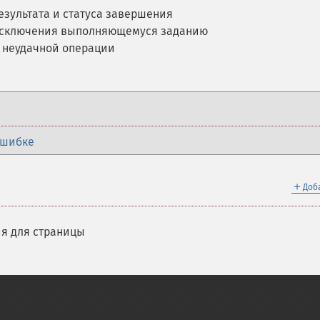
езультата и статуса завершения
исключения выполняющемуся заданию
а неудачной операции
ошибке
＋
Доб
я для страницы