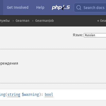
Get Involved
Help
Search docs
службы
Gearman
GearmanJob
« Gea
Язык:
преждения
ing
(
string
$warning
):
bool